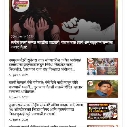
August 6, 2026
लगीन करतो म्हणत जवळीक वाढवली; पोटात बाळ आलं, अन् पठ्ठ्यानं लग्नाला
नकार दिला!
उपमुख्यमंत्री सुनेत्रा पवार यांच्यावरील कथित आक्षेपार्ह
वक्तव्याचा राष्ट्रवादीकडून निषेध; सिंदखेड राजा,
चिखलीत, देऊळगाव राजा सह जिल्ह्यात आंदोलन…
August 6, 2026
बकरी मेल्याचे पैसे मागितले; पैसे दिले नाही म्हणून जीवे
मारण्याची धमकी… दुसऱ्याच दिवशी पाडळी शिंदेत म्हातारा
रक्ताच्या थारोळ्यात!
August 6, 2026
पुन्हा एसआयआर मोहीम लांबली! अंतिम मतदार यादी आता
२७ ऑक्टोबरला! जिल्हा परिषद आणि ग्रामपंचायत
निवडणुकाही पुढे जाण्याची शक्यता?
August 5, 2026