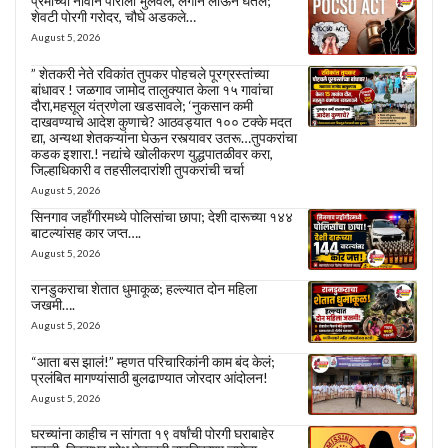
प्रेमाच्या नावानं पोरीला भुलवलं, लगीन लाऊन घेतलं;
शेवटी पोरगी गरोदर, चौघे अडकले…
August 5, 2026
” शेतकरी नेते रविकांत तुपकर पोहचले पूरग्रस्तांच्या
बांधावर ! जळगाव जामोद तालुक्यात केला १५ गावांचा
दौरा,महसूल यंत्रणेला खडसावले; ‘नुकसान कमी
दाखवण्याचे आदेश कुणाचे? आठवड्यात १०० टक्के मदत
द्या, अन्यथा शेतकऱ्यांना घेऊन रस्त्यावर उतरू…तुपकरांचा
कडक इशारा.! नद्यांचे खोलीकरण युद्धपातळीवर करा,
जिल्हाधिकारी व तहसीलदारांशी तुपकरांची चर्चा
August 5, 2026
सिनगाव जहाँगीरमध्ये पोलिसांचा छापा; देशी दारूच्या १४४
बाटल्यांसह कार जप्त….
August 5, 2026
रानडुकराचा शेतात धुमाकूळ; हल्ल्यात दोन महिला
जखमी….
August 5, 2026
“आता बस झालं!” म्हणत परिचारिकांनी काम बंद केलं;
प्रलंबित मागण्यांसाठी बुलढाण्यात जोरदार आंदोलन!
August 5, 2026
घरच्यांना काहीच न सांगता १९ वर्षांची पोरगी घराबाहेर