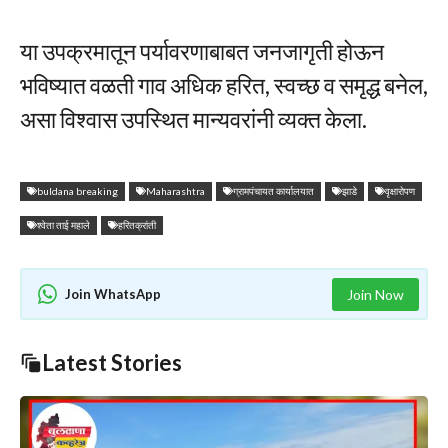
या उपक्रमातून पर्यावरणाबाबत जनजागृती होऊन
भविष्यात वळती गाव अधिक हरित, स्वच्छ व समृद्ध बनेल,
असा विश्वास उपस्थित मान्यवरांनी व्यक्त केला.
buldana breaking
Maharashtra
ग्रामपंचायत कार्यालयात
झाडे
वृक्षारोपण
श्वेता ताई महाले
हरितक्रांती
Join WhatsApp
Join Now
Latest Stories