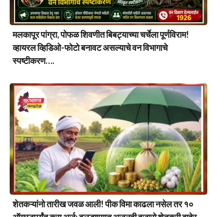
मलकापूर पांग्रा, पोफळ शिवणीत बिबट्याच्या चर्चेला पूर्णविराम!
व्हायरल व्हिडिओ-फोटो बनावट असल्याचे वन विभागाचे
स्पष्टीकरण….
शेतकऱ्यांनो तारीख जवळ आली! पीक विमा काढला नसेल तर १०
ऑगस्टपर्यंत करा अर्ज; बुलडाण्यात अजूनही हजारो शेतकरी बाहेर…