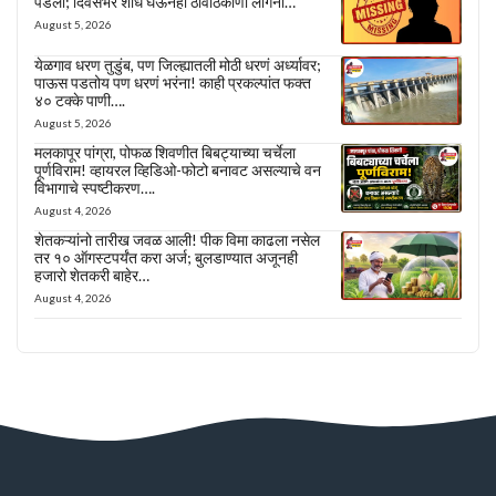
पडली; दिवसभर शोध घेऊनही ठावठिकाणा लागेना…
August 5, 2026
येळगाव धरण तुडुंब, पण जिल्ह्यातली मोठी धरणं अर्ध्यावर;
पाऊस पडतोय पण धरणं भरंना! काही प्रकल्पांत फक्त
४० टक्के पाणी….
August 5, 2026
मलकापूर पांग्रा, पोफळ शिवणीत बिबट्याच्या चर्चेला
पूर्णविराम! व्हायरल व्हिडिओ-फोटो बनावट असल्याचे वन
विभागाचे स्पष्टीकरण….
August 4, 2026
शेतकऱ्यांनो तारीख जवळ आली! पीक विमा काढला नसेल
तर १० ऑगस्टपर्यंत करा अर्ज; बुलडाण्यात अजूनही
हजारो शेतकरी बाहेर…
August 4, 2026