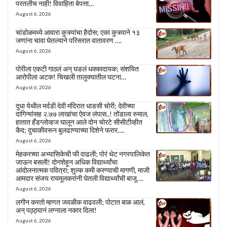
परतलीच नाही! विवाहिता बेपत्ता…
August 6, 2026
चांडोळमध्ये आवारा कुत्र्यांचा हैदोस; एका कुत्र्याने १३
जणांना चावा घेतल्याने परिसरात वातावरण ….
August 6, 2026
पोरीला एकटी गाठलं अन् घडलं धक्कादायक; संशयित
आरोपीला अटक! चिखली तालुक्यातील घटना…
August 6, 2026
दुधा येथील मर्दडी देवी मंदिरात धाडसी चोरी; देवीच्या
दागिन्यांसह २.७७ लाखांचा ऐवज लंपास..! तोंडाला रुमाल,
हातात हँडग्लोव्हज घालून आले दोन चोरटे सीसीटीव्हीत
कैद; दुचाकीवरून बुलढाण्याच्या दिशेने फरार….
August 6, 2026
मेहकरच्या अभ्यासिकेची फी वाढली; पोरं थेट नगरपालिकेत
जाऊन बसली! दोनशेहून अधिक विद्यार्थ्यांचा
आंदोलनात्मक पवित्रा; शुल्क कमी करण्याची मागणी, माजी
आमदार संजय रायमूलकरांनी घेतली विद्यार्थ्यांची बाजू….
August 6, 2026
लगीन करतो म्हणत जवळीक वाढवली; पोटात बाळ आलं,
अन् पठ्ठ्यानं लग्नाला नकार दिला!
August 6, 2026