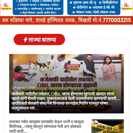
ताज्या बातम्या
August 7, 2026
कर्जमाफी यादीतील तफावत, CIBIL खराब होण्याच्या मुद्द्याची आमदार श्वेता
महाले यांनी घेतली दखल; मुख्यमंत्र्याकडे केली उपाययोजना करण्याची मागणी….
क्रांतिकारी शेतकरी संघटनेचे विनायक सरनाईक,नितीन राजपूत यांच्या
पाठपुराव्यास यश….
दारूच्या नशेत सासूच्या घरासमोर येऊन पत्नी व सासूला
शिवीगाळ…!सासू समजून सांगायला गेली अन् डोक्यात
लाठी काठी….