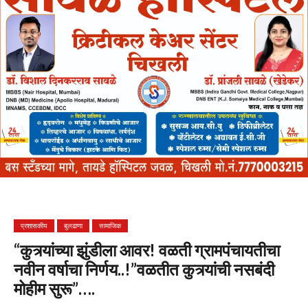
प्रशासकीय
बुलढाणा
सामाजिक
“कुत्र्यांच्या झुंडीला आवर! वळती ग्रामपंचायतीचा
नवीन वर्षाचा निर्णय..!”वळतीत कुत्र्यांची नसबंदी
मोहीम सुरू”….