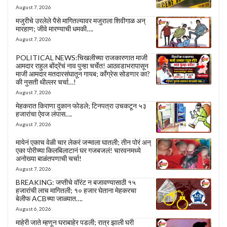
August 7, 2026
मजुरीचे उरलेले पैसे मागितल्यावर मजुराला शिवीगाळ अन्
मारहाण; जीवे मारण्याची धमकी….
August 7, 2026
POLITICAL NEWS:चिखलीच्या राजकारणात माजी
आमदार राहुल बोंद्रेंचं नाव पुन्हा चर्चेत! आठवडाभरापासून
माजी आमदार मतदारसंघातून गायब; काँग्रेस सोडणार का?
की नुसती थील्लर चर्चा…!
August 7, 2026
मेहकरात किराणा दुकान फोडले; टिनपत्रा उचकटून ५३
हजारांचा ऐवज लंपास….
August 7, 2026
मायेनं एकाच वेळी चार लेकरं जन्माला घातली; तीन पोरं अन्
एका पोरीच्या किलबिलाटानं घर गजबजलं! चारवनमध्ये
अनोख्या बाळंतपणाची चर्चा!
August 7, 2026
BREAKING: जप्तीचे वॉरंट न बजावण्यासाठी १५
हजारांची लाच मागितली; १० हजार घेताना मेहकरचा
बेलीफ ACBच्या जाळ्यात….
August 6, 2026
माहेरी जाते म्हणून घराबाहेर पडली; रात्र झाली घरी