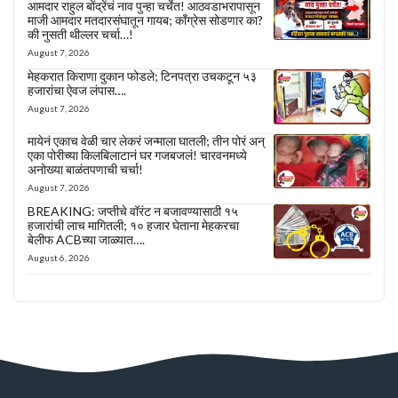
आमदार राहुल बोंद्रेंचं नाव पुन्हा चर्चेत! आठवडाभरापासून
माजी आमदार मतदारसंघातून गायब; काँग्रेस सोडणार का?
की नुसती थील्लर चर्चा…!
August 7, 2026
मेहकरात किराणा दुकान फोडले; टिनपत्रा उचकटून ५३
हजारांचा ऐवज लंपास….
August 7, 2026
मायेनं एकाच वेळी चार लेकरं जन्माला घातली; तीन पोरं अन्
एका पोरीच्या किलबिलाटानं घर गजबजलं! चारवनमध्ये
अनोख्या बाळंतपणाची चर्चा!
August 7, 2026
BREAKING: जप्तीचे वॉरंट न बजावण्यासाठी १५
हजारांची लाच मागितली; १० हजार घेताना मेहकरचा
बेलीफ ACBच्या जाळ्यात….
August 6, 2026