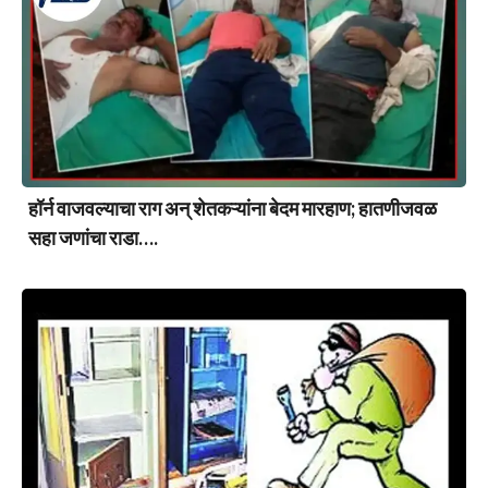
हॉर्न वाजवल्याचा राग अन् शेतकऱ्यांना बेदम मारहाण; हातणीजवळ
सहा जणांचा राडा….