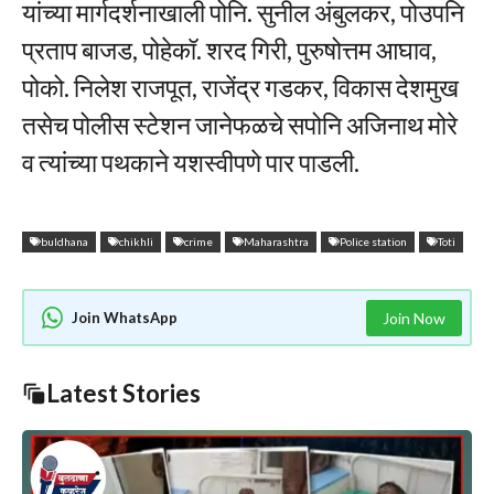
यांच्या मार्गदर्शनाखाली पोनि. सुनील अंबुलकर, पोउपनि
प्रताप बाजड, पोहेकॉ. शरद गिरी, पुरुषोत्तम आघाव,
पोको. निलेश राजपूत, राजेंद्र गडकर, विकास देशमुख
तसेच पोलीस स्टेशन जानेफळचे सपोनि अजिनाथ मोरे
व त्यांच्या पथकाने यशस्वीपणे पार पाडली.
buldhana
chikhli
crime
Maharashtra
Police station
Toti
Join WhatsApp
Join Now
Latest Stories