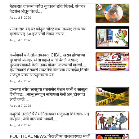
मेहकरात दारूच्या नशेत युवकाचं डोकं फिरलं; अंगावर
पेट्रोल ओतून घेतलं….
August 8, 2026
रामनगरात बंद घर फोडून चोरट्यांचा डल्ला; सोन्याच्या
दागिन्यांसह ३० हजारांची रोकड लंपास….
August 8, 2026
कर्जमाफी यादीतील तफावत, CIBIL खराब होण्याच्या
मुद्द्याची आमदार श्वेता महाले यांनी घेतली दखल;
मुख्यमंत्र्याकडे केली उपाययोजना करण्याची मागणी….
क्रांतिकारी शेतकरी संघटनेचे विनायक सरनाईक,नितीन
राजपूत यांच्या पाठपुराव्यास यश….
August 7, 2026
दारूच्या नशेत सासूच्या घरासमोर येऊन पत्नी व सासूला
शिवीगाळ…!सासू समजून सांगायला गेली अन् डोक्यात
लाठी काठी….
August 7, 2026
मजुरीचे उरलेले पैसे मागितल्यावर मजुराला शिवीगाळ अन्
मारहाण; जीवे मारण्याची धमकी….
August 7, 2026
POLITICAL NEWS:चिखलीच्या राजकारणात माजी