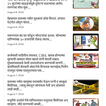
२५ फुटांच्या खड्ड्यांमुळे दुर्घटना घडल्याचा आरोप;
तरुणाचा शोध सुरू….
August 8, 2026
मेहकरात दारूच्या नशेत युवकाचं डोकं फिरलं; अंगावर
पेट्रोल ओतून घेतलं….
August 8, 2026
रामनगरात बंद घर फोडून चोरट्यांचा डल्ला; सोन्याच्या
दागिन्यांसह ३० हजारांची रोकड लंपास….
August 8, 2026
कर्जमाफी यादीतील तफावत, CIBIL खराब होण्याच्या
मुद्द्याची आमदार श्वेता महाले यांनी घेतली दखल;
मुख्यमंत्र्याकडे केली उपाययोजना करण्याची मागणी….
क्रांतिकारी शेतकरी संघटनेचे विनायक सरनाईक,नितीन
राजपूत यांच्या पाठपुराव्यास यश….
August 7, 2026
दारूच्या नशेत सासूच्या घरासमोर येऊन पत्नी व सासूला
शिवीगाळ…!सासू समजून सांगायला गेली अन् डोक्यात
लाठी काठी….
August 7, 2026
मजुरीचे उरलेले पैसे मागितल्यावर मजुराला शिवीगाळ अन्
मारहाण; जीवे मारण्याची धमकी….