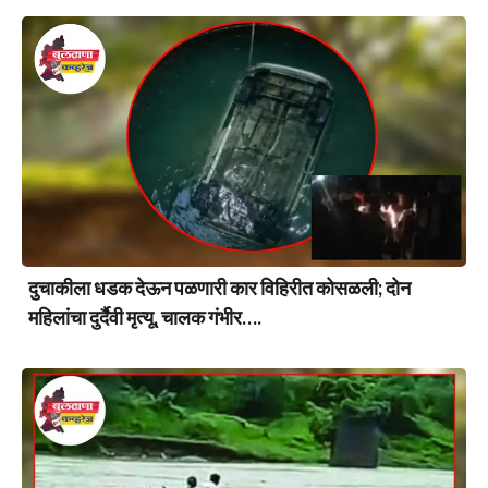
दुचाकीला धडक देऊन पळणारी कार विहिरीत कोसळली; दोन
महिलांचा दुर्दैवी मृत्यू, चालक गंभीर….