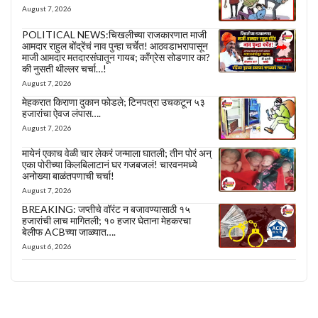
August 7, 2026
POLITICAL NEWS:चिखलीच्या राजकारणात माजी
आमदार राहुल बोंद्रेंचं नाव पुन्हा चर्चेत! आठवडाभरापासून
माजी आमदार मतदारसंघातून गायब; काँग्रेस सोडणार का?
की नुसती थील्लर चर्चा…!
August 7, 2026
मेहकरात किराणा दुकान फोडले; टिनपत्रा उचकटून ५३
हजारांचा ऐवज लंपास….
August 7, 2026
मायेनं एकाच वेळी चार लेकरं जन्माला घातली; तीन पोरं अन्
एका पोरीच्या किलबिलाटानं घर गजबजलं! चारवनमध्ये
अनोख्या बाळंतपणाची चर्चा!
August 7, 2026
BREAKING: जप्तीचे वॉरंट न बजावण्यासाठी १५
हजारांची लाच मागितली; १० हजार घेताना मेहकरचा
बेलीफ ACBच्या जाळ्यात….
August 6, 2026