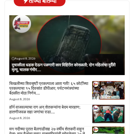
ताज्या बातम्या
August 8, 2026
दुचाकीला धडक देऊन पळणारी कार विहिरीत कोसळली; दोन महिलांचा दुर्दैवी
मृत्यू, चालक गंभीर….
चिखलीच्या शिवसृष्टी प्रकल्पाला आता गती! ६५ कोटींच्या
प्रकल्पाचा १५ दिवसांत डीपीआर; पर्यटनमंत्र्यांच्या
बैठकीत मोठा निर्णय….
August 8, 2026
हॉर्न वाजवल्याचा राग अन् शेतकऱ्यांना बेदम मारहाण;
हातणीजवळ सहा जणांचा राडा….
August 8, 2026
मन नदीच्या पुरात बैलगाडीसह २७ वर्षीय शेतकरी वाहून
गेला; चार बैलांचा मृत्यू! वाळूमाफियांनी खोदलेल्या २० ते