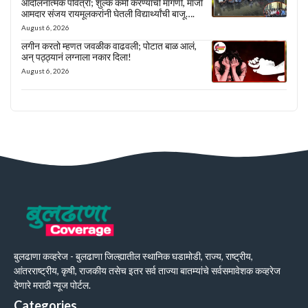
आंदोलनात्मक पवित्रा; शुल्क कमी करण्याची मागणी, माजी
आमदार संजय रायमूलकरांनी घेतली विद्यार्थ्यांची बाजू….
August 6, 2026
लगीन करतो म्हणत जवळीक वाढवली; पोटात बाळ आलं,
अन् पठ्ठ्यानं लग्नाला नकार दिला!
August 6, 2026
बुलढाणा कव्हरेज - बुलढाणा जिल्ह्यातील स्थानिक घडामोडी, राज्य, राष्ट्रीय,
आंतरराष्ट्रीय, कृषी, राजकीय तसेच इतर सर्व ताज्या बातम्यांचे सर्वसमावेशक कव्हरेज
देणारे मराठी न्यूज पोर्टल.
Categories