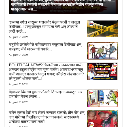
क्रांतिकारी शेतकरी संघटनेचे विनायक सरनाईक,नितीन राजपूत यांच्या
पाठपुराव्यास यश….
दारूच्या नशेत सासूच्या घरासमोर येऊन पत्नी व सासूला
शिवीगाळ…!सासू समजून सांगायला गेली अन् डोक्यात
लाठी काठी….
August 7, 2026
मजुरीचे उरलेले पैसे मागितल्यावर मजुराला शिवीगाळ अन्
मारहाण; जीवे मारण्याची धमकी….
August 7, 2026
POLITICAL NEWS:चिखलीच्या राजकारणात माजी
आमदार राहुल बोंद्रेंचं नाव पुन्हा चर्चेत! आठवडाभरापासून
माजी आमदार मतदारसंघातून गायब; काँग्रेस सोडणार का?
की नुसती थील्लर चर्चा…!
August 7, 2026
मेहकरात किराणा दुकान फोडले; टिनपत्रा उचकटून ५३
हजारांचा ऐवज लंपास….
August 7, 2026
मायेनं एकाच वेळी चार लेकरं जन्माला घातली; तीन पोरं अन्
एका पोरीच्या किलबिलाटानं घर गजबजलं! चारवनमध्ये
अनोख्या बाळंतपणाची चर्चा!