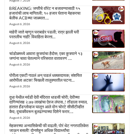
August 7, 2026
BREAKING: जप्तीचे वॉरंट न बजावण्यासाठी १५
हजारांची लाच मागितली; १० हजार घेताना मेहकरचा
बेलीफ ACBच्या जाळ्यात….
August 6, 2026
माहेरी जाते म्हणून घराबाहेर पडली; रात्र झाली घरी
परतलीच नाही! विवाहिता बेपत्ता…
August 6, 2026
चांडोळमध्ये आवारा कुत्र्यांचा हैदोस; एका कुत्र्याने १३
जणांना चावा घेतल्याने परिसरात वातावरण ….
August 6, 2026
पोरीला एकटी गाठलं अन् घडलं धक्कादायक; संशयित
आरोपीला अटक! चिखली तालुक्यातील घटना…
August 6, 2026
दुधा येथील मर्दडी देवी मंदिरात धाडसी चोरी; देवीच्या
दागिन्यांसह २.७७ लाखांचा ऐवज लंपास..! तोंडाला रुमाल,
हातात हँडग्लोव्हज घालून आले दोन चोरटे सीसीटीव्हीत
कैद; दुचाकीवरून बुलढाण्याच्या दिशेने फरार….
August 6, 2026
मेहकरच्या अभ्यासिकेची फी वाढली; पोरं थेट नगरपालिकेत
जाऊन बसली! दोनशेहून अधिक विद्यार्थ्यांचा