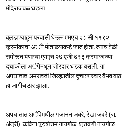
मंदिराजवळ घडला.
बुलडाण्याहून प्रवासी घेऊन एमएच २८ सी ११९२
क्रमांकाचा अॅपे मोताळ्याकडे जात होता. त्याच वेळी
समोरून येणाऱ्या एमएच २७ एजी ७९३ क्रमांकाच्या
दुचाकीला अॅपेमधून जोरदार धडक बसली. या
अपघातात अमरावती जिल्ह्यातील दुचाकीस्वार वैभव वाठ
हा जागीच ठार झाला.
अपघातात अॅपेमधील गजानन जवरे, रेखा जवरे (रा.
अंत्री), कविता पुरुषोत्तम गायगोळ, श्रावणी गायगोळ