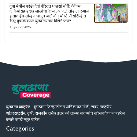
दुधा येथील मर्दडी देवी मंदिरात धाडसी चोरी; देवीच्या
दागिन्यांसह २.७७ लाखांचा ऐवज लंपास..! तोंडाला रुमाल,
हातात हँडग्लोव्हज घालून आले दोन चोरटे सीसीटीव्हीत
कैद; दुचाकीवरून बुलढाण्याच्या दिशेने फरार….
August 6, 2026
बुलढाणा कव्हरेज - बुलढाणा जिल्ह्यातील स्थानिक घडामोडी, राज्य, राष्ट्रीय,
आंतरराष्ट्रीय, कृषी, राजकीय तसेच इतर सर्व ताज्या बातम्यांचे सर्वसमावेशक कव्हरेज
देणारे मराठी न्यूज पोर्टल.
Categories