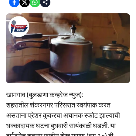
खामगाव (बुलडाणा कव्हरेज न्युज):
शहरातील शंकरनगर परिसरात स्वयंपाक करत
असताना प्रेशर कुकरचा अचानक स्फोट झाल्याची
धक्कादायक घटना बुधवारी सायंकाळी घडली. या
दुर्घटनेत शबनम परवीन शेख युसूफ (वय ३०) ही