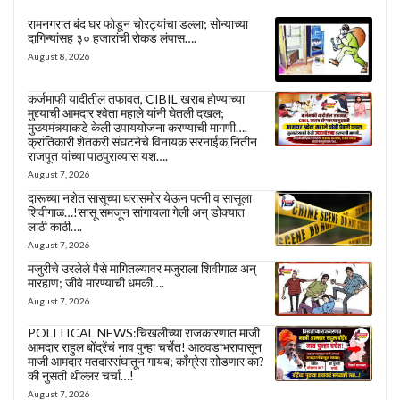
रामनगरात बंद घर फोडून चोरट्यांचा डल्ला; सोन्याच्या
दागिन्यांसह ३० हजारांची रोकड लंपास….
August 8, 2026
कर्जमाफी यादीतील तफावत, CIBIL खराब होण्याच्या
मुद्द्याची आमदार श्वेता महाले यांनी घेतली दखल;
मुख्यमंत्र्याकडे केली उपाययोजना करण्याची मागणी….
क्रांतिकारी शेतकरी संघटनेचे विनायक सरनाईक,नितीन
राजपूत यांच्या पाठपुराव्यास यश….
August 7, 2026
दारूच्या नशेत सासूच्या घरासमोर येऊन पत्नी व सासूला
शिवीगाळ…!सासू समजून सांगायला गेली अन् डोक्यात
लाठी काठी….
August 7, 2026
मजुरीचे उरलेले पैसे मागितल्यावर मजुराला शिवीगाळ अन्
मारहाण; जीवे मारण्याची धमकी….
August 7, 2026
POLITICAL NEWS:चिखलीच्या राजकारणात माजी
आमदार राहुल बोंद्रेंचं नाव पुन्हा चर्चेत! आठवडाभरापासून
माजी आमदार मतदारसंघातून गायब; काँग्रेस सोडणार का?
की नुसती थील्लर चर्चा…!
August 7, 2026