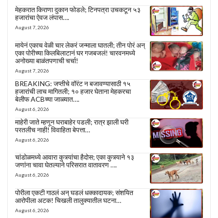
मेहकरात किराणा दुकान फोडले; टिनपत्रा उचकटून ५३
हजारांचा ऐवज लंपास….
August 7, 2026
मायेनं एकाच वेळी चार लेकरं जन्माला घातली; तीन पोरं अन्
एका पोरीच्या किलबिलाटानं घर गजबजलं! चारवनमध्ये
अनोख्या बाळंतपणाची चर्चा!
August 7, 2026
BREAKING: जप्तीचे वॉरंट न बजावण्यासाठी १५
हजारांची लाच मागितली; १० हजार घेताना मेहकरचा
बेलीफ ACBच्या जाळ्यात….
August 6, 2026
माहेरी जाते म्हणून घराबाहेर पडली; रात्र झाली घरी
परतलीच नाही! विवाहिता बेपत्ता…
August 6, 2026
चांडोळमध्ये आवारा कुत्र्यांचा हैदोस; एका कुत्र्याने १३
जणांना चावा घेतल्याने परिसरात वातावरण ….
August 6, 2026
पोरीला एकटी गाठलं अन् घडलं धक्कादायक; संशयित
आरोपीला अटक! चिखली तालुक्यातील घटना…
August 6, 2026