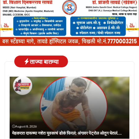
ताज्या बातम्या
August 8, 2026
मेहकरात दारूच्या नशेत युवकाचं डोकं फिरलं; अंगावर पेट्रोल ओतून घेतलं….