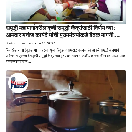
समृद्धी महामार्गावरील कृषी समृद्धी केंद्रांसाठी निर्णय घ्या :
आमदार मनोज कायंदे यांची मुख्यमंत्र्यांकडे बैठक मागणी…..
By
Admin
—
February 14, 2026
सिंदखेड राजा (बुलडाणा कव्हरेज न्युज) हिंदूहृदयसम्राट बाळासाहेब ठाकरे समृद्धी महामार्ग
परिसरात प्रस्तावित कृषी समृद्धी केंद्रांच्या मुद्द्यावर आता राजकीय हालचालींना वेग आला आहे.
शेतकऱ्यांच्या तीन ...