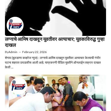
लग्नाचे आमिष दाखवून युवतीवर अत्याचार; युवकाविरुद्ध गुन्हा
दाखल
By
Admin
—
February 22, 2026
शेगाव (बुलडाणा कव्हरेज न्युज) : लग्नाचे आमिष दाखवून युवतीवर अत्याचार केल्याची गंभीर
घटना शहरात उघडकीस आली आहे. याप्रकरणी पीडित युवतीने ऑनलाईन तक्रार दाखल
केली ...