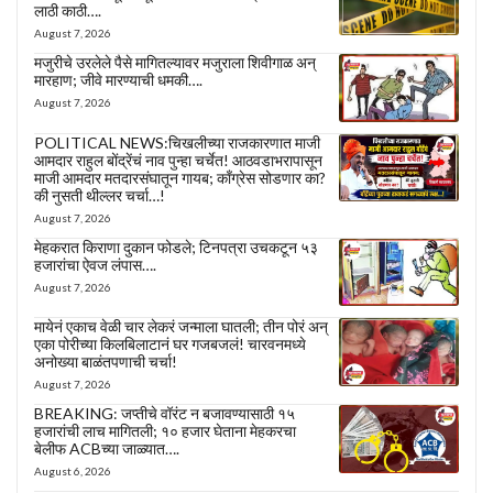
लाठी काठी….
August 7, 2026
मजुरीचे उरलेले पैसे मागितल्यावर मजुराला शिवीगाळ अन्
मारहाण; जीवे मारण्याची धमकी….
August 7, 2026
POLITICAL NEWS:चिखलीच्या राजकारणात माजी
आमदार राहुल बोंद्रेंचं नाव पुन्हा चर्चेत! आठवडाभरापासून
माजी आमदार मतदारसंघातून गायब; काँग्रेस सोडणार का?
की नुसती थील्लर चर्चा…!
August 7, 2026
मेहकरात किराणा दुकान फोडले; टिनपत्रा उचकटून ५३
हजारांचा ऐवज लंपास….
August 7, 2026
मायेनं एकाच वेळी चार लेकरं जन्माला घातली; तीन पोरं अन्
एका पोरीच्या किलबिलाटानं घर गजबजलं! चारवनमध्ये
अनोख्या बाळंतपणाची चर्चा!
August 7, 2026
BREAKING: जप्तीचे वॉरंट न बजावण्यासाठी १५
हजारांची लाच मागितली; १० हजार घेताना मेहकरचा
बेलीफ ACBच्या जाळ्यात….
August 6, 2026