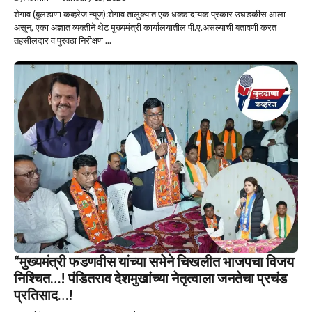
शेगाव (बुलडाणा कव्हरेज न्यूज):शेगाव तालुक्यात एक धक्कादायक प्रकार उघडकीस आला
असून, एका अज्ञात व्यक्तीने थेट मुख्यमंत्री कार्यालयातील पी.ए.असल्याची बतावणी करत
तहसीलदार व पुरवठा निरीक्षण ...
“मुख्यमंत्री फडणवीस यांच्या सभेने चिखलीत भाजपचा विजय
निश्चित…! पंडितराव देशमुखांच्या नेतृत्वाला जनतेचा प्रचंड
प्रतिसाद…!