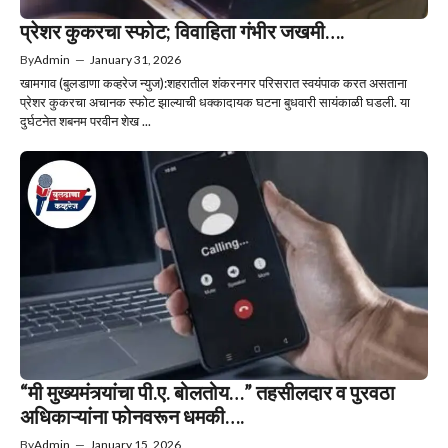
प्रेशर कुकरचा स्फोट; विवाहिता गंभीर जखमी….
By
Admin
—
January 31, 2026
खामगाव (बुलडाणा कव्हरेज न्युज):शहरातील शंकरनगर परिसरात स्वयंपाक करत असताना
प्रेशर कुकरचा अचानक स्फोट झाल्याची धक्कादायक घटना बुधवारी सायंकाळी घडली. या
दुर्घटनेत शबनम परवीन शेख ...
“मी मुख्यमंत्र्यांचा पी.ए. बोलतोय…” तहसीलदार व पुरवठा
अधिकाऱ्यांना फोनवरून धमकी….
By
Admin
—
January 15, 2026