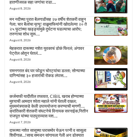
हातणीजवळ सहा जणांचा राडा….
August 8, 2026
मन नदीच्या पुरात बैलगाडीसह २७ वर्षीय शेतकरी वाहून
गेला; चार बैलांचा मृत्यू! वाळूमाफियांनी खोदलेल्या २० ते
२५ फुटांच्या खड्ड्यांमुळे दुर्घटना घडल्याचा आरोप;
तरुणाचा शोध सुरू….
August 8, 2026
मेहकरात दारूच्या नशेत युवकाचं डोकं फिरलं; अंगावर
पेट्रोल ओतून घेतलं….
August 8, 2026
रामनगरात बंद घर फोडून चोरट्यांचा डल्ला; सोन्याच्या
दागिन्यांसह ३० हजारांची रोकड लंपास….
August 8, 2026
कर्जमाफी यादीतील तफावत, CIBIL खराब होण्याच्या
मुद्द्याची आमदार श्वेता महाले यांनी घेतली दखल;
मुख्यमंत्र्याकडे केली उपाययोजना करण्याची मागणी….
क्रांतिकारी शेतकरी संघटनेचे विनायक सरनाईक,नितीन
राजपूत यांच्या पाठपुराव्यास यश….
August 7, 2026
दारूच्या नशेत सासूच्या घरासमोर येऊन पत्नी व सासूला
शिवीगाळ…!सासू समजून सांगायला गेली अन् डोक्यात