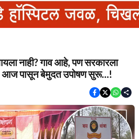
द्यायला नाही? गाव आहे, पण सरकारला
 आज पासून बेमुदत उपोषण सुरू…!