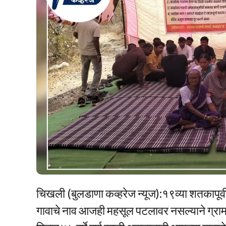
चिखली (बुलडाणा कव्हरेज न्यूज):१९व्या शतकापूर्
गावाचे नाव आजही महसूल पटलावर नसल्याने ग्रामस्थां