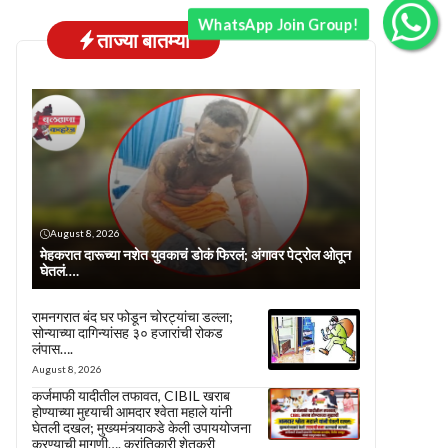
WhatsApp Join Group!
ताज्या बातम्या
August 8, 2026
मेहकरात दारूच्या नशेत युवकाचं डोकं फिरलं; अंगावर पेट्रोल ओतून
घेतलं….
रामनगरात बंद घर फोडून चोरट्यांचा डल्ला;
सोन्याच्या दागिन्यांसह ३० हजारांची रोकड
लंपास….
August 8, 2026
कर्जमाफी यादीतील तफावत, CIBIL खराब
होण्याच्या मुद्द्याची आमदार श्वेता महाले यांनी
घेतली दखल; मुख्यमंत्र्याकडे केली उपाययोजना
करण्याची मागणी…. क्रांतिकारी शेतकरी