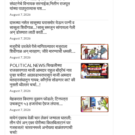
संघटनेचे विनायक सरनाईक,नितीन राजपूत
यांच्या पाठपुराव्यास यश….
August 7, 2026
दारूच्या नशेत सासूच्या घरासमोर येऊन पत्नी व
सासूला शिवीगाळ…!सासू समजून सांगायला गेली
अन् डोक्यात लाठी काठी….
August 7, 2026
मजुरीचे उरलेले पैसे मागितल्यावर मजुराला
शिवीगाळ अन् मारहाण; जीवे मारण्याची धमकी….
August 7, 2026
POLITICAL NEWS:चिखलीच्या
राजकारणात माजी आमदार राहुल बोंद्रेंचं नाव
पुन्हा चर्चेत! आठवडाभरापासून माजी आमदार
मतदारसंघातून गायब; काँग्रेस सोडणार का? की
नुसती थील्लर चर्चा…!
August 7, 2026
मेहकरात किराणा दुकान फोडले; टिनपत्रा
उचकटून ५३ हजारांचा ऐवज लंपास….
August 7, 2026
मायेनं एकाच वेळी चार लेकरं जन्माला घातली;
तीन पोरं अन् एका पोरीच्या किलबिलाटानं घर
गजबजलं! चारवनमध्ये अनोख्या बाळंतपणाची
चर्चा!