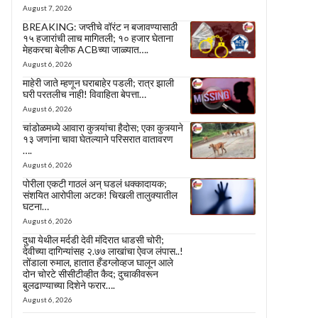
August 7, 2026
BREAKING: जप्तीचे वॉरंट न बजावण्यासाठी
१५ हजारांची लाच मागितली; १० हजार घेताना
मेहकरचा बेलीफ ACBच्या जाळ्यात….
August 6, 2026
माहेरी जाते म्हणून घराबाहेर पडली; रात्र झाली
घरी परतलीच नाही! विवाहिता बेपत्ता…
August 6, 2026
चांडोळमध्ये आवारा कुत्र्यांचा हैदोस; एका कुत्र्याने
१३ जणांना चावा घेतल्याने परिसरात वातावरण
….
August 6, 2026
पोरीला एकटी गाठलं अन् घडलं धक्कादायक;
संशयित आरोपीला अटक! चिखली तालुक्यातील
घटना…
August 6, 2026
दुधा येथील मर्दडी देवी मंदिरात धाडसी चोरी;
देवीच्या दागिन्यांसह २.७७ लाखांचा ऐवज लंपास..!
तोंडाला रुमाल, हातात हँडग्लोव्हज घालून आले
दोन चोरटे सीसीटीव्हीत कैद; दुचाकीवरून
बुलढाण्याच्या दिशेने फरार….
August 6, 2026