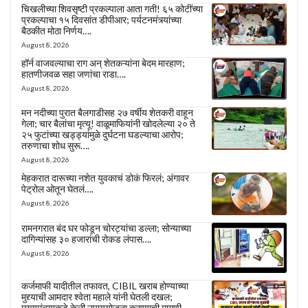
चिखलीच्या शिवसृष्टी प्रकल्पाला आता गती! ६५ कोटींच्या
प्रकल्पाचा १५ दिवसांत डीपीआर; पर्यटनमंत्र्यांच्या
बैठकीत मोठा निर्णय….
August 8, 2026
हॉर्न वाजवल्याचा राग अन् शेतकऱ्यांना बेदम मारहाण;
हातणीजवळ सहा जणांचा राडा….
August 8, 2026
मन नदीच्या पुरात बैलगाडीसह २७ वर्षीय शेतकरी वाहून
गेला; चार बैलांचा मृत्यू! वाळूमाफियांनी खोदलेल्या २० ते
२५ फुटांच्या खड्ड्यांमुळे दुर्घटना घडल्याचा आरोप;
तरुणाचा शोध सुरू….
August 8, 2026
मेहकरात दारूच्या नशेत युवकाचं डोकं फिरलं; अंगावर
पेट्रोल ओतून घेतलं….
August 8, 2026
रामनगरात बंद घर फोडून चोरट्यांचा डल्ला; सोन्याच्या
दागिन्यांसह ३० हजारांची रोकड लंपास….
August 8, 2026
कर्जमाफी यादीतील तफावत, CIBIL खराब होण्याच्या
मुद्द्याची आमदार श्वेता महाले यांनी घेतली दखल;
मुख्यमंत्र्याकडे केली उपाययोजना करण्याची मागणी….