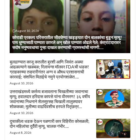
August 10, 2026
कोराडी प्रकल्प परिसरातील जीवघेण्या खड्ड्यात दोन बालकांचा बुडून मृत्यू!
पाय धुण्यासाठी पाण्यात उतरले अन् खोल पाण्यात ओढले गेले; कंत्राटदारावर
सदोष मनुष्यवधाचा गुन्हा दाखल करण्याची ग्रामस्थांची मागणी….
बुलढाण्यात काजू कतलीत बुरशी आणि जिवंत अळ्या
आढळल्याने खळबळ; रिलायन्स मॉलवर FDAची धडक!
ग्राहकाच्या तक्रारीनंतर अन्न व औषध प्रशासनाची
कारवाई; संशयित मिठाईचे नमुने प्रयोगशाळेत….
August 10, 2026
उत्तराखंडमध्ये कर्तव्य बजावताना चिखलीच्या जवानाचा
मृत्यू; हवालदार हरिदास कापसे यांना वीरमरण! ३६ वर्षीय
जवानाच्या निधनाने शेलसूरसह चिखली तालुक्यावर
शोककळा; मुलीच्या वाढदिवशीच हरपले पितृछत्र…
August 10, 2026
दुचाकीला धडक देऊन पळणारी कार विहिरीत कोसळली;
दोन महिलांचा दुर्दैवी मृत्यू, चालक गंभीर….
August 8, 2026