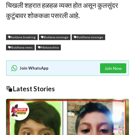
चिखली शहरात हळहळ व्यक्त होत असून कुलसुंदर
कुटुंबावर शोककळा पसरली आहे.
buldana breaking
Buldana coverage
Buldhana coverage
Buldhana news
Maharashtra
Join WhatsApp
Join Now
Latest Stories