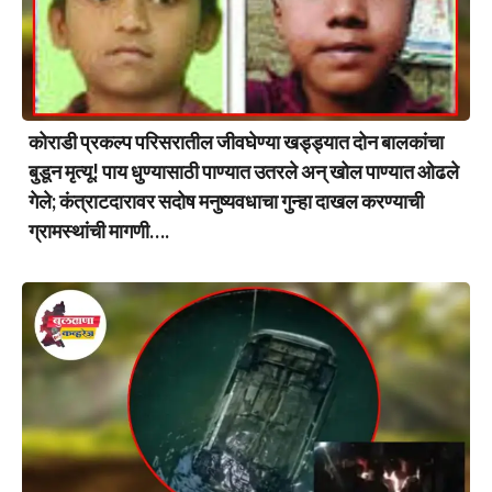
कोराडी प्रकल्प परिसरातील जीवघेण्या खड्ड्यात दोन बालकांचा
बुडून मृत्यू! पाय धुण्यासाठी पाण्यात उतरले अन् खोल पाण्यात ओढले
गेले; कंत्राटदारावर सदोष मनुष्यवधाचा गुन्हा दाखल करण्याची
ग्रामस्थांची मागणी….