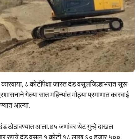
 कारवाया, ८ कोटींपेक्षा जास्त दंड वसुलजिल्हाभरात सुरू
सनाने गेल्या सात महिन्यांत मोठ्या प्रमाणात कारवाई
्यात आल्या.
ंड ठोठावण्यात आला.४५ जणांवर थेट गुन्हे दाखल
ार रुपये दंड वसुल.१ कोटी १८ लाख ६० हजार ५००