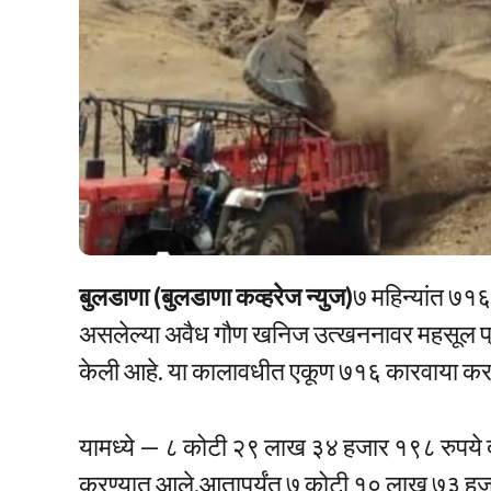
बुलडाणा (बुलडाणा कव्हरेज न्युज)
७ महिन्यांत ७१६
असलेल्या अवैध गौण खनिज उत्खननावर महसूल प्रशा
केली आहे. या कालावधीत एकूण ७१६ कारवाया करण
यामध्ये — ८ कोटी २९ लाख ३४ हजार १९८ रुपये द
करण्यात आले.आतापर्यंत ७ कोटी १० लाख ७३ हज