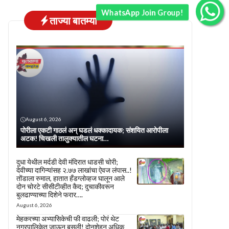
WhatsApp Join Group!
ताज्या बातम्या
August 6, 2026
पोरीला एकटी गाठलं अन् घडलं धक्कादायक; संशयित आरोपीला
अटक! चिखली तालुक्यातील घटना…
दुधा येथील मर्दडी देवी मंदिरात धाडसी चोरी;
देवीच्या दागिन्यांसह २.७७ लाखांचा ऐवज लंपास..!
तोंडाला रुमाल, हातात हँडग्लोव्हज घालून आले
दोन चोरटे सीसीटीव्हीत कैद; दुचाकीवरून
बुलढाण्याच्या दिशेने फरार….
August 6, 2026
मेहकरच्या अभ्यासिकेची फी वाढली; पोरं थेट
नगरपालिकेत जाऊन बसली! दोनशेहून अधिक