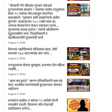
” शेतकरी नेते रविकांत तुपकर पोहचले
पूरग्रस्तांच्या बांधावर ! जळगाव जामोद तालुक्यात
केला १५ गावांचा दौरा,महसूल यंत्रणेला
खडसावले; ‘नुकसान कमी दाखवण्याचे आदेश
कुणाचे? आठवड्यात १०० टक्के मदत द्या,
अन्यथा शेतकऱ्यांना घेऊन रस्त्यावर उतरू…
तुपकरांचा कडक इशारा.! नद्यांचे खोलीकरण
युद्धपातळीवर करा, जिल्हाधिकारी व
तहसीलदारांशी तुपकरांची चर्चा
August 5, 2026
सिनगाव जहाँगीरमध्ये पोलिसांचा छापा; देशी
दारूच्या १४४ बाटल्यांसह कार जप्त….
August 5, 2026
रानडुकराचा शेतात धुमाकूळ; हल्ल्यात दोन महिला
जखमी….
August 5, 2026
“आता बस झालं!” म्हणत परिचारिकांनी काम बंद
केलं; प्रलंबित मागण्यांसाठी बुलढाण्यात जोरदार
आंदोलन!
August 5, 2026
घरच्यांना काहीच न सांगता १९ वर्षांची पोरगी
घराबाहेर पडली; दिवसभर शोध घेऊनही
ठावठिकाणा लागेना…