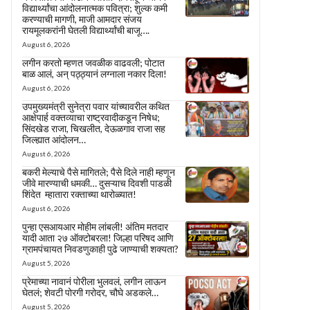
विद्यार्थ्यांचा आंदोलनात्मक पवित्रा; शुल्क कमी
करण्याची मागणी, माजी आमदार संजय
रायमूलकरांनी घेतली विद्यार्थ्यांची बाजू….
August 6, 2026
लगीन करतो म्हणत जवळीक वाढवली; पोटात
बाळ आलं, अन् पठ्ठ्यानं लग्नाला नकार दिला!
August 6, 2026
उपमुख्यमंत्री सुनेत्रा पवार यांच्यावरील कथित
आक्षेपार्ह वक्तव्याचा राष्ट्रवादीकडून निषेध;
सिंदखेड राजा, चिखलीत, देऊळगाव राजा सह
जिल्ह्यात आंदोलन…
August 6, 2026
बकरी मेल्याचे पैसे मागितले; पैसे दिले नाही म्हणून
जीवे मारण्याची धमकी… दुसऱ्याच दिवशी पाडळी
शिंदेत म्हातारा रक्ताच्या थारोळ्यात!
August 6, 2026
पुन्हा एसआयआर मोहीम लांबली! अंतिम मतदार
यादी आता २७ ऑक्टोबरला! जिल्हा परिषद आणि
ग्रामपंचायत निवडणुकाही पुढे जाण्याची शक्यता?
August 5, 2026
प्रेमाच्या नावानं पोरीला भुलवलं, लगीन लाऊन
घेतलं; शेवटी पोरगी गरोदर, चौघे अडकले…
August 5, 2026