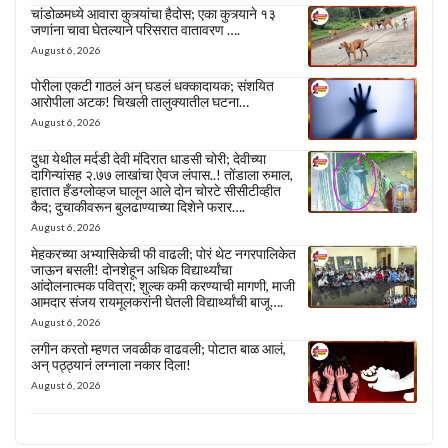
चांडोळमध्ये आवारा कुत्र्यांचा हैदोस; एका कुत्र्याने १३
जणांना चावा घेतल्याने परिसरात वातावरण ….
August 6, 2026
पोरीला एकटी गाठलं अन् घडलं धक्कादायक; संशयित
आरोपीला अटक! चिखली तालुक्यातील घटना…
August 6, 2026
दुधा येथील मर्दडी देवी मंदिरात धाडसी चोरी; देवीच्या
दागिन्यांसह २.७७ लाखांचा ऐवज लंपास..! तोंडाला रुमाल,
हातात हँडग्लोव्हज घालून आले दोन चोरटे सीसीटीव्हीत
कैद; दुचाकीवरून बुलढाण्याच्या दिशेने फरार….
August 6, 2026
मेहकरच्या अभ्यासिकेची फी वाढली; पोरं थेट नगरपालिकेत
जाऊन बसली! दोनशेहून अधिक विद्यार्थ्यांचा
आंदोलनात्मक पवित्रा; शुल्क कमी करण्याची मागणी, माजी
आमदार संजय रायमूलकरांनी घेतली विद्यार्थ्यांची बाजू….
August 6, 2026
लगीन करतो म्हणत जवळीक वाढवली; पोटात बाळ आलं,
अन् पठ्ठ्यानं लग्नाला नकार दिला!
August 6, 2026