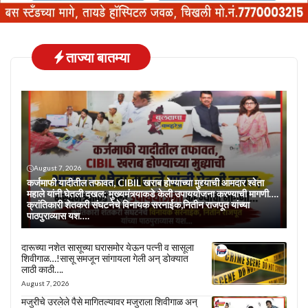
ताज्या बातम्या
August 7, 2026
कर्जमाफी यादीतील तफावत, CIBIL खराब होण्याच्या मुद्द्याची आमदार श्वेता
महाले यांनी घेतली दखल; मुख्यमंत्र्याकडे केली उपाययोजना करण्याची मागणी….
क्रांतिकारी शेतकरी संघटनेचे विनायक सरनाईक,नितीन राजपूत यांच्या
पाठपुराव्यास यश….
दारूच्या नशेत सासूच्या घरासमोर येऊन पत्नी व सासूला
शिवीगाळ…!सासू समजून सांगायला गेली अन् डोक्यात
लाठी काठी….
August 7, 2026
मजुरीचे उरलेले पैसे मागितल्यावर मजुराला शिवीगाळ अन्