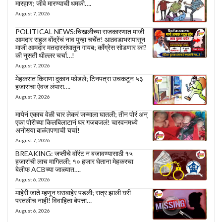
मारहाण; जीवे मारण्याची धमकी….
August 7, 2026
POLITICAL NEWS:चिखलीच्या राजकारणात माजी
आमदार राहुल बोंद्रेंचं नाव पुन्हा चर्चेत! आठवडाभरापासून
माजी आमदार मतदारसंघातून गायब; काँग्रेस सोडणार का?
की नुसती थील्लर चर्चा…!
August 7, 2026
मेहकरात किराणा दुकान फोडले; टिनपत्रा उचकटून ५३
हजारांचा ऐवज लंपास….
August 7, 2026
मायेनं एकाच वेळी चार लेकरं जन्माला घातली; तीन पोरं अन्
एका पोरीच्या किलबिलाटानं घर गजबजलं! चारवनमध्ये
अनोख्या बाळंतपणाची चर्चा!
August 7, 2026
BREAKING: जप्तीचे वॉरंट न बजावण्यासाठी १५
हजारांची लाच मागितली; १० हजार घेताना मेहकरचा
बेलीफ ACBच्या जाळ्यात….
August 6, 2026
माहेरी जाते म्हणून घराबाहेर पडली; रात्र झाली घरी
परतलीच नाही! विवाहिता बेपत्ता…
August 6, 2026