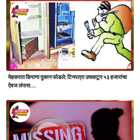
मेहकरात किराणा दुकान फोडले; टिनपत्रा उचकटून ५३ हजारांचा
ऐवज लंपास….