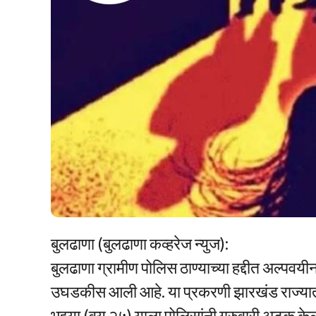
बुलढाणा (बुलढाणा कव्हरेज न्युज):
बुलढाणा ग्रामीण पोलिस ठाण्याच्या हद्दीत अल्पव
उघडकीस आली आहे. या प्रकरणी झारखंड राज्यातील 
भुझ्या (वय २५) याला पोलिसांनी गुरुवारी अटक के