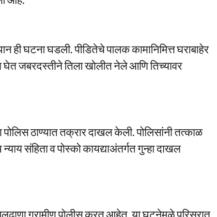
म्यान ही घटना घडली. पीडितेचे पालक कामानिमित्त घराबाहेर
घेत जबरदस्तीने तिला खोलीत नेले आणि तिच्यावर
ीण पोलिस ठाण्यात तक्रार दाखल केली. पोलिसांनी तत्काळ
य संहिता व पोस्को कायद्याअंतर्गत गुन्हा दाखल
ुलढाणा ग्रामीण पोलीस करत आहेत. या घटनेमुळे परिसरात