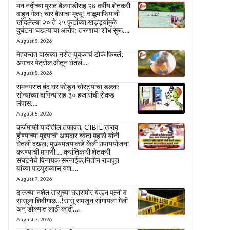
मन नदीच्या पुरात बैलगाडीसह २७ वर्षीय शेतकरी
वाहून गेला; चार बैलांचा मृत्यू! वाळूमाफियांनी
खोदलेल्या २० ते २५ फुटांच्या खड्ड्यांमुळे
दुर्घटना घडल्याचा आरोप; तरुणाचा शोध सुरू….
August 8, 2026
मेहकरात दारूच्या नशेत युवकाचं डोकं फिरलं;
अंगावर पेट्रोल ओतून घेतलं….
August 8, 2026
रामनगरात बंद घर फोडून चोरट्यांचा डल्ला;
सोन्याच्या दागिन्यांसह ३० हजारांची रोकड
लंपास….
August 8, 2026
कर्जमाफी यादीतील तफावत, CIBIL खराब
होण्याच्या मुद्द्याची आमदार श्वेता महाले यांनी
घेतली दखल; मुख्यमंत्र्याकडे केली उपाययोजना
करण्याची मागणी…. क्रांतिकारी शेतकरी
संघटनेचे विनायक सरनाईक,नितीन राजपूत
यांच्या पाठपुराव्यास यश….
August 7, 2026
दारूच्या नशेत सासूच्या घरासमोर येऊन पत्नी व
सासूला शिवीगाळ…!सासू समजून सांगायला गेली
अन् डोक्यात लाठी काठी….
August 7, 2026