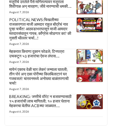
मजुरीचे उरलेले पैसे मागितल्यावर मजुराला
शिवीगाळ अन् मारहाण; जीवे मारण्याची धमकी….
August 7, 2026
POLITICAL NEWS:चिखलीच्या
राजकारणात माजी आमदार राहुल बोंद्रेंचं नाव
पुन्हा चर्चेत! आठवडाभरापासून माजी आमदार
मतदारसंघातून गायब; काँग्रेस सोडणार का? की
नुसती थील्लर चर्चा…!
August 7, 2026
मेहकरात किराणा दुकान फोडले; टिनपत्रा
उचकटून ५३ हजारांचा ऐवज लंपास….
August 7, 2026
मायेनं एकाच वेळी चार लेकरं जन्माला घातली;
तीन पोरं अन् एका पोरीच्या किलबिलाटानं घर
गजबजलं! चारवनमध्ये अनोख्या बाळंतपणाची
चर्चा!
August 7, 2026
BREAKING: जप्तीचे वॉरंट न बजावण्यासाठी
१५ हजारांची लाच मागितली; १० हजार घेताना
मेहकरचा बेलीफ ACBच्या जाळ्यात….
August 6, 2026