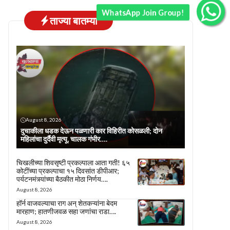
WhatsApp Join Group!
ताज्या बातम्या
August 8, 2026
दुचाकीला धडक देऊन पळणारी कार विहिरीत कोसळली; दोन
महिलांचा दुर्दैवी मृत्यू, चालक गंभीर….
चिखलीच्या शिवसृष्टी प्रकल्पाला आता गती! ६५
कोटींच्या प्रकल्पाचा १५ दिवसांत डीपीआर;
पर्यटनमंत्र्यांच्या बैठकीत मोठा निर्णय….
August 8, 2026
हॉर्न वाजवल्याचा राग अन् शेतकऱ्यांना बेदम
मारहाण; हातणीजवळ सहा जणांचा राडा….
August 8, 2026