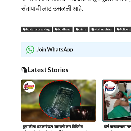
संतापाची लाट उसळली आहे.
buldana breaking
buldhana
crime
Maharashtra
Police s
Join WhatsApp
Latest Stories
दुचाकीला धडक देऊन पळणारी कार विहिरीत
हॉर्न वाजवल्याचा रा