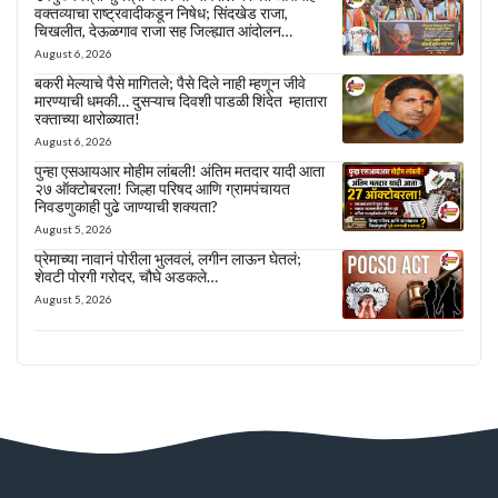
वक्तव्याचा राष्ट्रवादीकडून निषेध; सिंदखेड राजा,
चिखलीत, देऊळगाव राजा सह जिल्ह्यात आंदोलन…
August 6, 2026
बकरी मेल्याचे पैसे मागितले; पैसे दिले नाही म्हणून जीवे
मारण्याची धमकी… दुसऱ्याच दिवशी पाडळी शिंदेत म्हातारा
रक्ताच्या थारोळ्यात!
August 6, 2026
पुन्हा एसआयआर मोहीम लांबली! अंतिम मतदार यादी आता
२७ ऑक्टोबरला! जिल्हा परिषद आणि ग्रामपंचायत
निवडणुकाही पुढे जाण्याची शक्यता?
August 5, 2026
प्रेमाच्या नावानं पोरीला भुलवलं, लगीन लाऊन घेतलं;
शेवटी पोरगी गरोदर, चौघे अडकले…
August 5, 2026