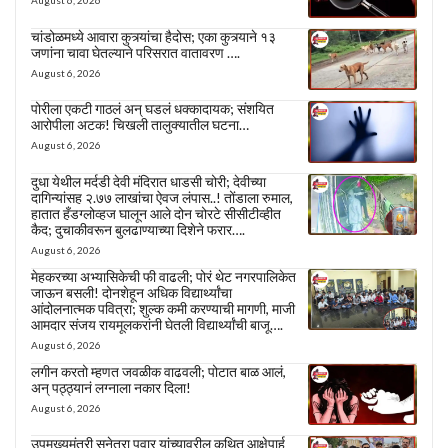
August 6, 2026
चांडोळमध्ये आवारा कुत्र्यांचा हैदोस; एका कुत्र्याने १३
जणांना चावा घेतल्याने परिसरात वातावरण ….
August 6, 2026
पोरीला एकटी गाठलं अन् घडलं धक्कादायक; संशयित
आरोपीला अटक! चिखली तालुक्यातील घटना…
August 6, 2026
दुधा येथील मर्दडी देवी मंदिरात धाडसी चोरी; देवीच्या
दागिन्यांसह २.७७ लाखांचा ऐवज लंपास..! तोंडाला रुमाल,
हातात हँडग्लोव्हज घालून आले दोन चोरटे सीसीटीव्हीत
कैद; दुचाकीवरून बुलढाण्याच्या दिशेने फरार….
August 6, 2026
मेहकरच्या अभ्यासिकेची फी वाढली; पोरं थेट नगरपालिकेत
जाऊन बसली! दोनशेहून अधिक विद्यार्थ्यांचा
आंदोलनात्मक पवित्रा; शुल्क कमी करण्याची मागणी, माजी
आमदार संजय रायमूलकरांनी घेतली विद्यार्थ्यांची बाजू….
August 6, 2026
लगीन करतो म्हणत जवळीक वाढवली; पोटात बाळ आलं,
अन् पठ्ठ्यानं लग्नाला नकार दिला!
August 6, 2026
उपमुख्यमंत्री सुनेत्रा पवार यांच्यावरील कथित आक्षेपार्ह