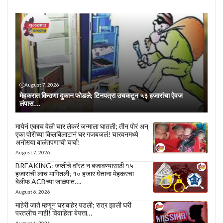
August 7, 2026
मेहकरात किराणा दुकान फोडले; टिनपत्रा उचकटून ५३ हजारांचा ऐवज
लंपास….
मायेनं एकाच वेळी चार लेकरं जन्माला घातली; तीन पोरं अन्
एका पोरीच्या किलबिलाटानं घर गजबजलं! चारवनमध्ये
अनोख्या बाळंतपणाची चर्चा!
August 7, 2026
BREAKING: जप्तीचे वॉरंट न बजावण्यासाठी १५
हजारांची लाच मागितली; १० हजार घेताना मेहकरचा
बेलीफ ACBच्या जाळ्यात….
August 6, 2026
माहेरी जाते म्हणून घराबाहेर पडली; रात्र झाली घरी
परतलीच नाही! विवाहिता बेपत्ता…