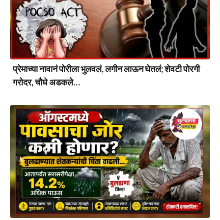
प्रेमाच्या नावानं पोरीला भुलवलं, लगीन लाऊन घेतलं; शेवटी पोरगी
गरोदर, चौघे अडकले…