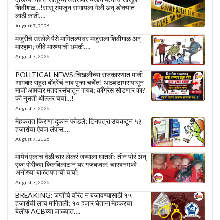
शिवीगाळ…!सासू समजून सांगायला गेली अन् डोक्यात
लाठी काठी….
August 7, 2026
मजुरीचे उरलेले पैसे मागितल्यावर मजुराला शिवीगाळ अन्
मारहाण; जीवे मारण्याची धमकी….
August 7, 2026
POLITICAL NEWS:चिखलीच्या राजकारणात माजी
आमदार राहुल बोंद्रेंचं नाव पुन्हा चर्चेत! आठवडाभरापासून
माजी आमदार मतदारसंघातून गायब; काँग्रेस सोडणार का?
की नुसती थील्लर चर्चा…!
August 7, 2026
मेहकरात किराणा दुकान फोडले; टिनपत्रा उचकटून ५३
हजारांचा ऐवज लंपास….
August 7, 2026
मायेनं एकाच वेळी चार लेकरं जन्माला घातली; तीन पोरं अन्
एका पोरीच्या किलबिलाटानं घर गजबजलं! चारवनमध्ये
अनोख्या बाळंतपणाची चर्चा!
August 7, 2026
BREAKING: जप्तीचे वॉरंट न बजावण्यासाठी १५
हजारांची लाच मागितली; १० हजार घेताना मेहकरचा
बेलीफ ACBच्या जाळ्यात….