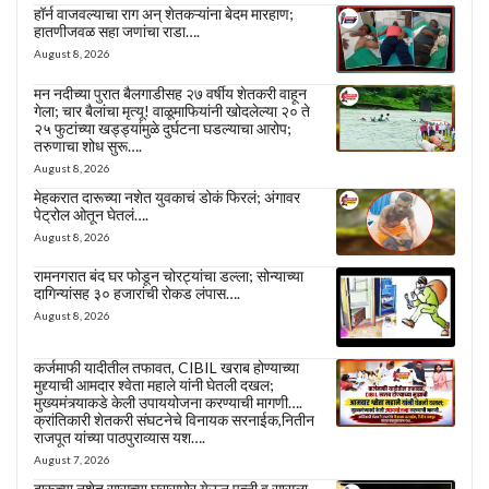
हॉर्न वाजवल्याचा राग अन् शेतकऱ्यांना बेदम मारहाण;
हातणीजवळ सहा जणांचा राडा….
August 8, 2026
मन नदीच्या पुरात बैलगाडीसह २७ वर्षीय शेतकरी वाहून
गेला; चार बैलांचा मृत्यू! वाळूमाफियांनी खोदलेल्या २० ते
२५ फुटांच्या खड्ड्यांमुळे दुर्घटना घडल्याचा आरोप;
तरुणाचा शोध सुरू….
August 8, 2026
मेहकरात दारूच्या नशेत युवकाचं डोकं फिरलं; अंगावर
पेट्रोल ओतून घेतलं….
August 8, 2026
रामनगरात बंद घर फोडून चोरट्यांचा डल्ला; सोन्याच्या
दागिन्यांसह ३० हजारांची रोकड लंपास….
August 8, 2026
कर्जमाफी यादीतील तफावत, CIBIL खराब होण्याच्या
मुद्द्याची आमदार श्वेता महाले यांनी घेतली दखल;
मुख्यमंत्र्याकडे केली उपाययोजना करण्याची मागणी….
क्रांतिकारी शेतकरी संघटनेचे विनायक सरनाईक,नितीन
राजपूत यांच्या पाठपुराव्यास यश….
August 7, 2026
दारूच्या नशेत सासूच्या घरासमोर येऊन पत्नी व सासूला