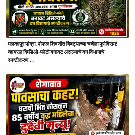
मलकापूर पांग्रा, पोफळ शिवणीत बिबट्याच्या चर्चेला पूर्णविराम!
व्हायरल व्हिडिओ-फोटो बनावट असल्याचे वन विभागाचे
स्पष्टीकरण….