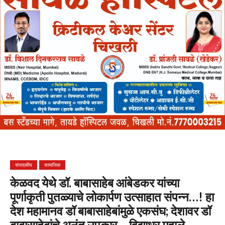
संपादकीय
सामाजिक
केळवद येथे डॉ. बाबासाहेब आंबेडकर यांच्या
पूर्णाकृती पुतळ्याचे लोकार्पण उत्साहात संपन्न…! हा
देश महामानव डॉ बाबासाहेबांमुळे एकसंघ; देशावर डॉ
बाबासाहेबांचे अनंत उपकार – विद्याधर महाले