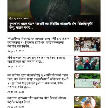
August 8, 2026
दुचाकीला धडक देऊन पळणारी कार विहिरीत कोसळली; दोन महिलांचा दुर्दैवी
मृत्यू, चालक गंभीर….
चिखलीच्या शिवसृष्टी प्रकल्पाला आता गती! ६५ कोटींच्या
प्रकल्पाचा १५ दिवसांत डीपीआर; पर्यटनमंत्र्यांच्या
बैठकीत मोठा निर्णय….
August 8, 2026
हॉर्न वाजवल्याचा राग अन् शेतकऱ्यांना बेदम मारहाण;
हातणीजवळ सहा जणांचा राडा….
August 8, 2026
मन नदीच्या पुरात बैलगाडीसह २७ वर्षीय शेतकरी वाहून
गेला; चार बैलांचा मृत्यू! वाळूमाफियांनी खोदलेल्या २० ते
२५ फुटांच्या खड्ड्यांमुळे दुर्घटना घडल्याचा आरोप;
तरुणाचा शोध सुरू….
August 8, 2026
मेहकरात दारूच्या नशेत युवकाचं डोकं फिरलं; अंगावर
पेट्रोल ओतून घेतलं….
August 8, 2026