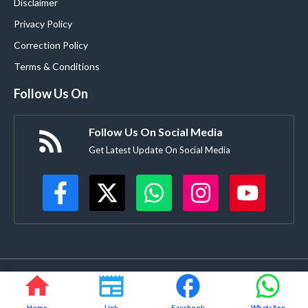
Disclaimer
Privacy Policy
Correction Policy
Terms & Conditions
Follow Us On
Follow Us On Social Media
Get Latest Update On Social Media
©
Buldanacoverage.com
• All rights reserved • Created by-
Rajdhanve.in
Mo. 8378908271
Home
Link
Facebook
WhatsApp