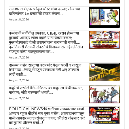
रामनगरात बंद घर फोडून चोरट्यांचा डल्ला; सोन्याच्या
दागिन्यांसह ३० हजारांची रोकड लंपास….
August 8, 2026
कर्जमाफी यादीतील तफावत, CIBIL खराब होण्याच्या
मुद्द्याची आमदार श्वेता महाले यांनी घेतली दखल;
मुख्यमंत्र्याकडे केली उपाययोजना करण्याची मागणी….
क्रांतिकारी शेतकरी संघटनेचे विनायक सरनाईक,नितीन
राजपूत यांच्या पाठपुराव्यास यश….
August 7, 2026
दारूच्या नशेत सासूच्या घरासमोर येऊन पत्नी व सासूला
शिवीगाळ…!सासू समजून सांगायला गेली अन् डोक्यात
लाठी काठी….
August 7, 2026
मजुरीचे उरलेले पैसे मागितल्यावर मजुराला शिवीगाळ अन्
मारहाण; जीवे मारण्याची धमकी….
August 7, 2026
POLITICAL NEWS:चिखलीच्या राजकारणात माजी
आमदार राहुल बोंद्रेंचं नाव पुन्हा चर्चेत! आठवडाभरापासून
माजी आमदार मतदारसंघातून गायब; काँग्रेस सोडणार का?
की नुसती थील्लर चर्चा…!
August 7, 2026