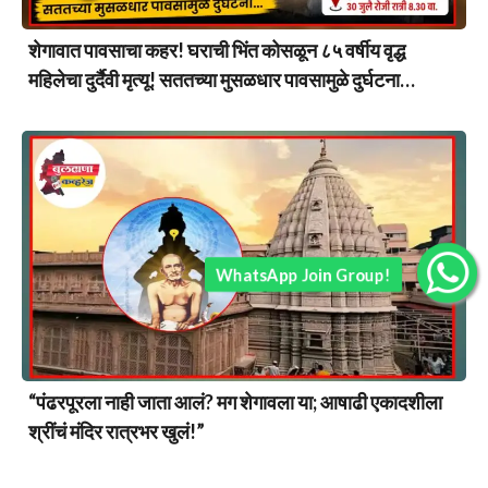
शेगावात पावसाचा कहर! घराची भिंत कोसळून ८५ वर्षीय वृद्ध
महिलेचा दुर्दैवी मृत्यू! सततच्या मुसळधार पावसामुळे दुर्घटना…
WhatsApp Join Group!
“पंढरपूरला नाही जाता आलं? मग शेगावला या; आषाढी एकादशीला
श्रींचं मंदिर रात्रभर खुलं!”