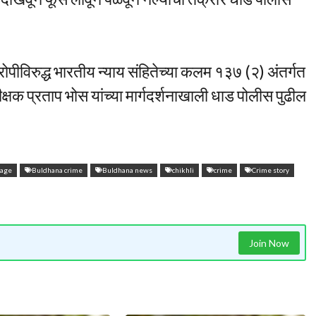
पीविरुद्ध भारतीय न्याय संहितेच्या कलम १३७ (२) अंतर्गत
क्षक प्रताप भोस यांच्या मार्गदर्शनाखाली धाड पोलीस पुढील
rage
Buldhana crime
Buldhana news
chikhli
crime
Crime story
Join Now