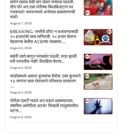
मायेनं एकाच वेळी चार लेकरं जन्माला घातली;
तीन पोरं अन् एका पोरीच्या किलबिलाटानं घर
गजबजलं! चारवनमध्ये अनोख्या बाळंतपणाची
चर्चा!
August 7, 2026
BREAKING: जप्तीचे वॉरंट न बजावण्यासाठी
१५ हजारांची लाच मागितली; १० हजार घेताना
मेहकरचा बेलीफ ACBच्या जाळ्यात….
August 6, 2026
माहेरी जाते म्हणून घराबाहेर पडली; रात्र झाली
घरी परतलीच नाही! विवाहिता बेपत्ता…
August 6, 2026
चांडोळमध्ये आवारा कुत्र्यांचा हैदोस; एका कुत्र्याने
१३ जणांना चावा घेतल्याने परिसरात वातावरण
….
August 6, 2026
पोरीला एकटी गाठलं अन् घडलं धक्कादायक;
संशयित आरोपीला अटक! चिखली तालुक्यातील
घटना…
August 6, 2026