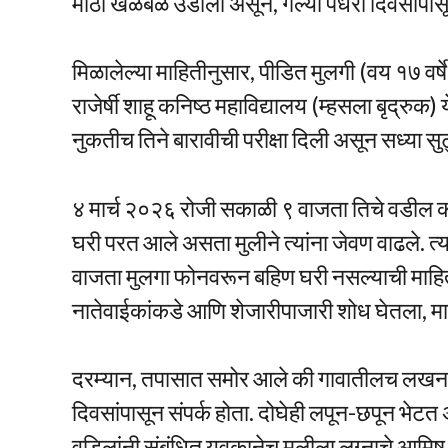
मोठी खळबळ उडाली असून, गेल्या पंधरा दिवसांपास
मिळालेल्या माहितीनुसार, पीडित मुलगी (वय १७ वर्
राजेर्षी शाहू कनिष्ठ महाविद्यालय (म्हसला बृद्रुक) 
नुकतीच तिने बारावीची परीक्षा दिली असून सध्या सुट्
४ मार्च २०२६ रोजी सकाळी ९ वाजता तिचे वडील कामानि
घरी परत आले असता मुलीने त्यांना जेवण वाढले. त्यान
वाजता मुलगा फोनवरून बहिण घरी नसल्याची माहिती 
नातेवाईकांकडे आणि शेजारीपाजारी शोध घेतला, मा
दरम्यान, तपासात समोर आले की गावातीलच लखन फुल
दिवसांपासून संपर्क होता. दोघेही लपून-छपून भेटत 
वडिलांनी संबंधित युवकानेच मुलीला लग्नाचे आमि