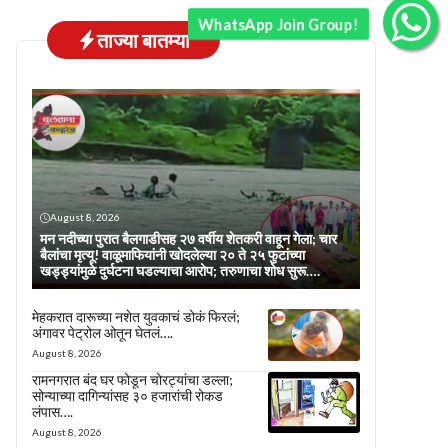
WhatsApp Join Group!
ताज्या बातम्या
August 8, 2026
मन नदीच्या पुरात बैलगाडीसह २७ वर्षीय शेतकरी वाहून गेला; चार
बैलांचा मृत्यू! वाळूमाफियांनी खोदलेल्या २० ते २५ फुटांच्या
खड्ड्यांमुळे दुर्घटना घडल्याचा आरोप; तरुणाचा शोध सुरू….
मेहकरात दारूच्या नशेत युवकाचं डोकं फिरलं;
अंगावर पेट्रोल ओतून घेतलं….
August 8, 2026
रामनगरात बंद घर फोडून चोरट्यांचा डल्ला;
सोन्याच्या दागिन्यांसह ३० हजारांची रोकड
लंपास….
August 8, 2026