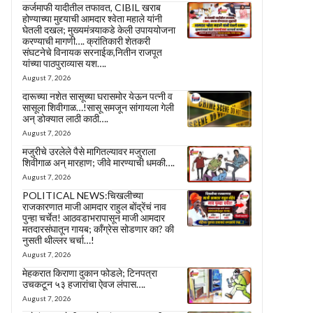
कर्जमाफी यादीतील तफावत, CIBIL खराब
होण्याच्या मुद्द्याची आमदार श्वेता महाले यांनी
घेतली दखल; मुख्यमंत्र्याकडे केली उपाययोजना
करण्याची मागणी…. क्रांतिकारी शेतकरी
संघटनेचे विनायक सरनाईक,नितीन राजपूत
यांच्या पाठपुराव्यास यश….
August 7, 2026
दारूच्या नशेत सासूच्या घरासमोर येऊन पत्नी व
सासूला शिवीगाळ…!सासू समजून सांगायला गेली
अन् डोक्यात लाठी काठी….
August 7, 2026
मजुरीचे उरलेले पैसे मागितल्यावर मजुराला
शिवीगाळ अन् मारहाण; जीवे मारण्याची धमकी….
August 7, 2026
POLITICAL NEWS:चिखलीच्या
राजकारणात माजी आमदार राहुल बोंद्रेंचं नाव
पुन्हा चर्चेत! आठवडाभरापासून माजी आमदार
मतदारसंघातून गायब; काँग्रेस सोडणार का? की
नुसती थील्लर चर्चा…!
August 7, 2026
मेहकरात किराणा दुकान फोडले; टिनपत्रा
उचकटून ५३ हजारांचा ऐवज लंपास….
August 7, 2026