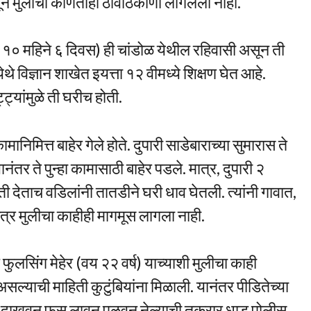
ून मुलीचा कोणताही ठावठिकाणा लागलेला नाही.
षे १० महिने ६ दिवस) ही चांडोळ येथील रहिवासी असून ती
येथे विज्ञान शाखेत इयत्ता १२ वीमध्ये शिक्षण घेत आहे.
ट्यांमुळे ती घरीच होती.
मित्त बाहेर गेले होते. दुपारी साडेबाराच्या सुमारास ते
ंतर ते पुन्हा कामासाठी बाहेर पडले. मात्र, दुपारी २
देताच वडिलांनी तातडीने घरी धाव घेतली. त्यांनी गावात,
त्र मुलीचा काहीही मागमूस लागला नाही.
सिंग मेहेर (वय २२ वर्ष) याच्याशी मुलीचा काही
असल्याची माहिती कुटुंबियांना मिळाली. यानंतर पीडितेच्या
ष दाखवून फूस लावून पळवून नेल्याची तक्रार धाड पोलीस