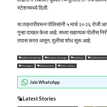
स्टेशनमध्ये दिली.
या तक्रारीवरून पोलिसांनी ५ मार्च २०२६ रोजी आरो
गुन्हा दाखल केला आहे. सध्या सहाय्यक पोलीस निरी
तपास करत असून, मुलीचा शोध सुरू आहे.
buldana breaking
Buldana coverage
buldhana
Buldhana cove
Khamgaon
Maharashtra
Police station
Join WhatsApp
Latest Stories