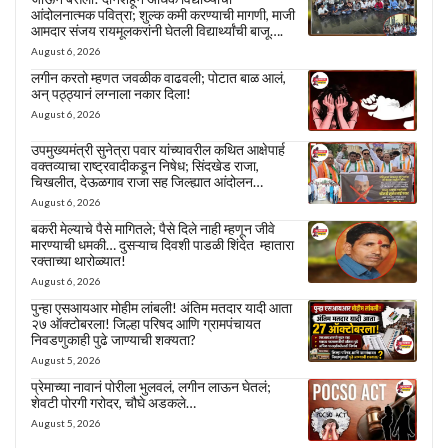
आंदोलनात्मक पवित्रा; शुल्क कमी करण्याची मागणी, माजी
आमदार संजय रायमूलकरांनी घेतली विद्यार्थ्यांची बाजू….
August 6, 2026
लगीन करतो म्हणत जवळीक वाढवली; पोटात बाळ आलं,
अन् पठ्ठ्यानं लग्नाला नकार दिला!
August 6, 2026
उपमुख्यमंत्री सुनेत्रा पवार यांच्यावरील कथित आक्षेपार्ह
वक्तव्याचा राष्ट्रवादीकडून निषेध; सिंदखेड राजा,
चिखलीत, देऊळगाव राजा सह जिल्ह्यात आंदोलन…
August 6, 2026
बकरी मेल्याचे पैसे मागितले; पैसे दिले नाही म्हणून जीवे
मारण्याची धमकी… दुसऱ्याच दिवशी पाडळी शिंदेत म्हातारा
रक्ताच्या थारोळ्यात!
August 6, 2026
पुन्हा एसआयआर मोहीम लांबली! अंतिम मतदार यादी आता
२७ ऑक्टोबरला! जिल्हा परिषद आणि ग्रामपंचायत
निवडणुकाही पुढे जाण्याची शक्यता?
August 5, 2026
प्रेमाच्या नावानं पोरीला भुलवलं, लगीन लाऊन घेतलं;
शेवटी पोरगी गरोदर, चौघे अडकले…
August 5, 2026