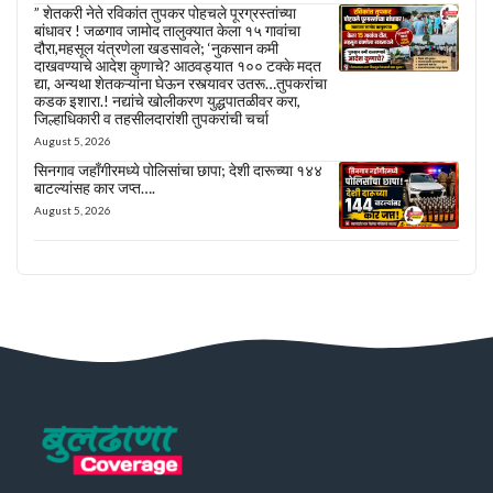
” शेतकरी नेते रविकांत तुपकर पोहचले पूरग्रस्तांच्या
बांधावर ! जळगाव जामोद तालुक्यात केला १५ गावांचा
दौरा,महसूल यंत्रणेला खडसावले; ‘नुकसान कमी
दाखवण्याचे आदेश कुणाचे? आठवड्यात १०० टक्के मदत
द्या, अन्यथा शेतकऱ्यांना घेऊन रस्त्यावर उतरू…तुपकरांचा
कडक इशारा.! नद्यांचे खोलीकरण युद्धपातळीवर करा,
जिल्हाधिकारी व तहसीलदारांशी तुपकरांची चर्चा
August 5, 2026
सिनगाव जहाँगीरमध्ये पोलिसांचा छापा; देशी दारूच्या १४४
बाटल्यांसह कार जप्त….
August 5, 2026