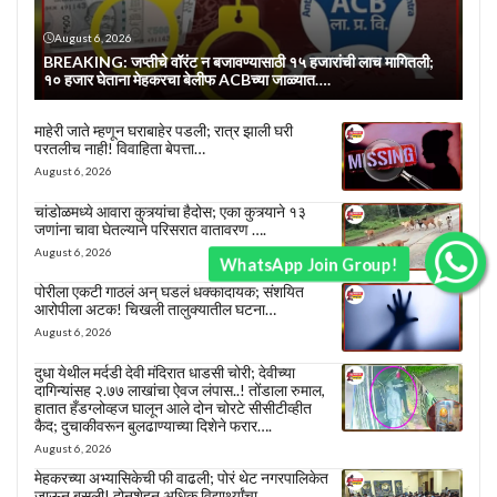
August 6, 2026
BREAKING: जप्तीचे वॉरंट न बजावण्यासाठी १५ हजारांची लाच मागितली;
१० हजार घेताना मेहकरचा बेलीफ ACBच्या जाळ्यात….
माहेरी जाते म्हणून घराबाहेर पडली; रात्र झाली घरी
परतलीच नाही! विवाहिता बेपत्ता…
August 6, 2026
चांडोळमध्ये आवारा कुत्र्यांचा हैदोस; एका कुत्र्याने १३
जणांना चावा घेतल्याने परिसरात वातावरण ….
August 6, 2026
WhatsApp Join Group!
पोरीला एकटी गाठलं अन् घडलं धक्कादायक; संशयित
आरोपीला अटक! चिखली तालुक्यातील घटना…
August 6, 2026
दुधा येथील मर्दडी देवी मंदिरात धाडसी चोरी; देवीच्या
दागिन्यांसह २.७७ लाखांचा ऐवज लंपास..! तोंडाला रुमाल,
हातात हँडग्लोव्हज घालून आले दोन चोरटे सीसीटीव्हीत
कैद; दुचाकीवरून बुलढाण्याच्या दिशेने फरार….
August 6, 2026
मेहकरच्या अभ्यासिकेची फी वाढली; पोरं थेट नगरपालिकेत
जाऊन बसली! दोनशेहून अधिक विद्यार्थ्यांचा