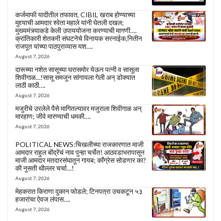
कर्जमाफी यादीतील तफावत, CIBIL खराब होण्याच्या
मुद्द्याची आमदार श्वेता महाले यांनी घेतली दखल;
मुख्यमंत्र्याकडे केली उपाययोजना करण्याची मागणी….
क्रांतिकारी शेतकरी संघटनेचे विनायक सरनाईक,नितीन
राजपूत यांच्या पाठपुराव्यास यश….
August 7, 2026
दारूच्या नशेत सासूच्या घरासमोर येऊन पत्नी व सासूला
शिवीगाळ…!सासू समजून सांगायला गेली अन् डोक्यात
लाठी काठी….
August 7, 2026
मजुरीचे उरलेले पैसे मागितल्यावर मजुराला शिवीगाळ अन्
मारहाण; जीवे मारण्याची धमकी….
August 7, 2026
POLITICAL NEWS:चिखलीच्या राजकारणात माजी
आमदार राहुल बोंद्रेंचं नाव पुन्हा चर्चेत! आठवडाभरापासून
माजी आमदार मतदारसंघातून गायब; काँग्रेस सोडणार का?
की नुसती थील्लर चर्चा…!
August 7, 2026
मेहकरात किराणा दुकान फोडले; टिनपत्रा उचकटून ५३
हजारांचा ऐवज लंपास….
August 7, 2026