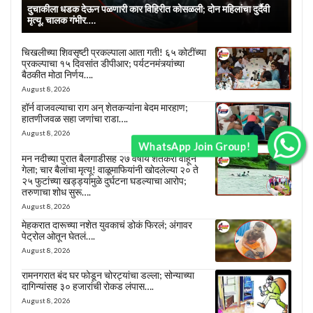
दुचाकीला धडक देऊन पळणारी कार विहिरीत कोसळली; दोन महिलांचा दुर्दैवी
मृत्यू, चालक गंभीर….
चिखलीच्या शिवसृष्टी प्रकल्पाला आता गती! ६५ कोटींच्या
प्रकल्पाचा १५ दिवसांत डीपीआर; पर्यटनमंत्र्यांच्या
बैठकीत मोठा निर्णय….
August 8, 2026
हॉर्न वाजवल्याचा राग अन् शेतकऱ्यांना बेदम मारहाण;
हातणीजवळ सहा जणांचा राडा….
August 8, 2026
WhatsApp Join Group!
मन नदीच्या पुरात बैलगाडीसह २७ वर्षीय शेतकरी वाहून
गेला; चार बैलांचा मृत्यू! वाळूमाफियांनी खोदलेल्या २० ते
२५ फुटांच्या खड्ड्यांमुळे दुर्घटना घडल्याचा आरोप;
तरुणाचा शोध सुरू….
August 8, 2026
मेहकरात दारूच्या नशेत युवकाचं डोकं फिरलं; अंगावर
पेट्रोल ओतून घेतलं….
August 8, 2026
रामनगरात बंद घर फोडून चोरट्यांचा डल्ला; सोन्याच्या
दागिन्यांसह ३० हजारांची रोकड लंपास….
August 8, 2026