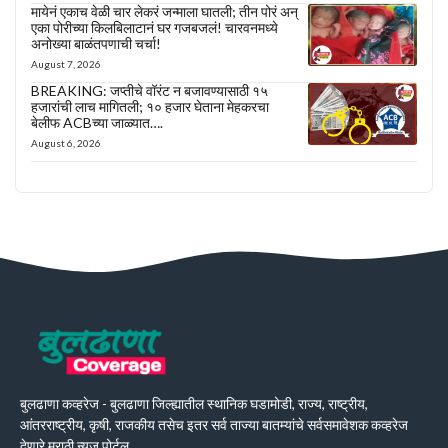
मायेनं एकाच वेळी चार लेकरं जन्माला घातली; तीन पोरं अन्
एका पोरीच्या किलबिलाटानं घर गजबजलं! चारवनमध्ये
अनोख्या बाळंतपणाची चर्चा!
August 7, 2026
BREAKING: जप्तीचे वॉरंट न बजावण्यासाठी १५
हजारांची लाच मागितली; १० हजार घेताना मेहकरचा
बेलीफ ACBच्या जाळ्यात….
August 6, 2026
बुलढाणा कव्हरेज - बुलढाणा जिल्ह्यातील स्थानिक घडामोडी, राज्य, राष्ट्रीय,
आंतरराष्ट्रीय, कृषी, राजकीय तसेच इतर सर्व ताज्या बातम्यांचे सर्वसमावेशक कव्हरेज
देणारे मराठी न्यूज पोर्टल.