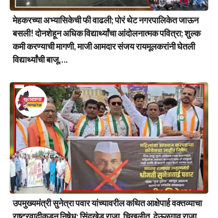
मेहकरच्या अभ्यासिकेची फी वाढली; पोरं थेट नगरपालिकेत जाऊन
बसली! दोनशेहून अधिक विद्यार्थ्यांचा आंदोलनात्मक पवित्रा; शुल्क
कमी करण्याची मागणी, माजी आमदार संजय रायमूलकरांनी घेतली
विद्यार्थ्यांची बाजू….
उपमुख्यमंत्री सुनेत्रा पवार यांच्यावरील कथित आक्षेपार्ह वक्तव्याचा
राष्ट्रवादीकडून निषेध; सिंदखेड राजा, चिखलीत, देऊळगाव राजा