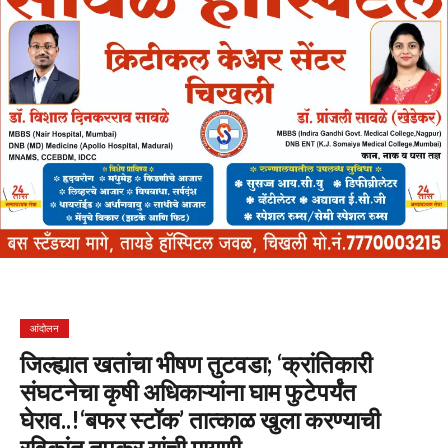
आंदोलन
जिल्ह्यात खतांचा भीषण तुटवडा; ‘क्रांतिकारी
संघटनेचा कृषी अधिकाऱ्यांना घाम फुटेपर्यंत
घेराव..!‘बफर स्टॉक’ तात्काळ खुला करण्याची
रविकांत तुपकर यांची मागणी…