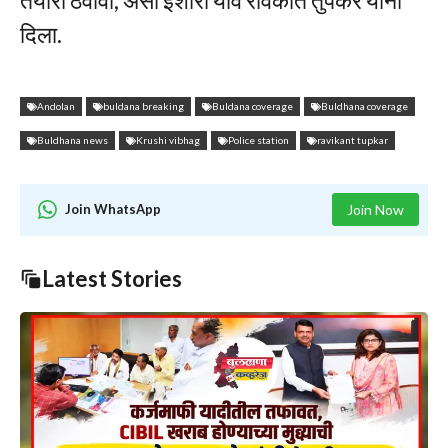
तयारी ठेवावी, असा इशारा यावे रविकांत तुपकर यांनी
दिला.
Andolan
buldana breaking
Buldana coverage
Buldhana coverage
Buldhana news
Krushi vibhag
Police station
ravikant tupkar
Join WhatsApp
Join Now
Latest Stories