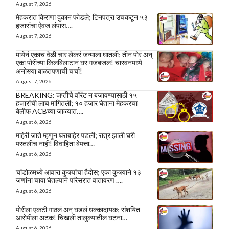
August 7, 2026
मेहकरात किराणा दुकान फोडले; टिनपत्रा उचकटून ५३
हजारांचा ऐवज लंपास….
August 7, 2026
मायेनं एकाच वेळी चार लेकरं जन्माला घातली; तीन पोरं अन्
एका पोरीच्या किलबिलाटानं घर गजबजलं! चारवनमध्ये
अनोख्या बाळंतपणाची चर्चा!
August 7, 2026
BREAKING: जप्तीचे वॉरंट न बजावण्यासाठी १५
हजारांची लाच मागितली; १० हजार घेताना मेहकरचा
बेलीफ ACBच्या जाळ्यात….
August 6, 2026
माहेरी जाते म्हणून घराबाहेर पडली; रात्र झाली घरी
परतलीच नाही! विवाहिता बेपत्ता…
August 6, 2026
चांडोळमध्ये आवारा कुत्र्यांचा हैदोस; एका कुत्र्याने १३
जणांना चावा घेतल्याने परिसरात वातावरण ….
August 6, 2026
पोरीला एकटी गाठलं अन् घडलं धक्कादायक; संशयित
आरोपीला अटक! चिखली तालुक्यातील घटना…
August 6, 2026