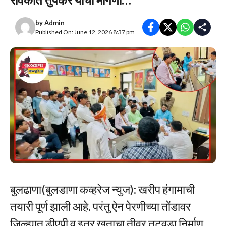
by
Admin
Published On: June 12, 2026 8:37 pm
बुलढाणा(बुलडाणा कव्हरेज न्युज): खरीप हंगामाची
तयारी पूर्ण झाली आहे. परंतु ऐन पेरणीच्या तोंडावर
जिल्ह्यात डीएपी व इतर खताचा तीव्र तुटवडा निर्माण