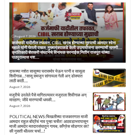
August 7, 2026
कर्जमाफी यादीतील तफावत, CIBIL खराब होण्याच्या मुद्द्याची आमदार श्वेता
महाले यांनी घेतली दखल; मुख्यमंत्र्याकडे केली उपाययोजना करण्याची मागणी….
क्रांतिकारी शेतकरी संघटनेचे विनायक सरनाईक,नितीन राजपूत यांच्या
पाठपुराव्यास यश….
दारूच्या नशेत सासूच्या घरासमोर येऊन पत्नी व सासूला
शिवीगाळ…!सासू समजून सांगायला गेली अन् डोक्यात
लाठी काठी….
August 7, 2026
मजुरीचे उरलेले पैसे मागितल्यावर मजुराला शिवीगाळ अन्
मारहाण; जीवे मारण्याची धमकी….
August 7, 2026
POLITICAL NEWS:चिखलीच्या राजकारणात माजी
आमदार राहुल बोंद्रेंचं नाव पुन्हा चर्चेत! आठवडाभरापासून
माजी आमदार मतदारसंघातून गायब; काँग्रेस सोडणार का?
की नुसती थील्लर चर्चा…!