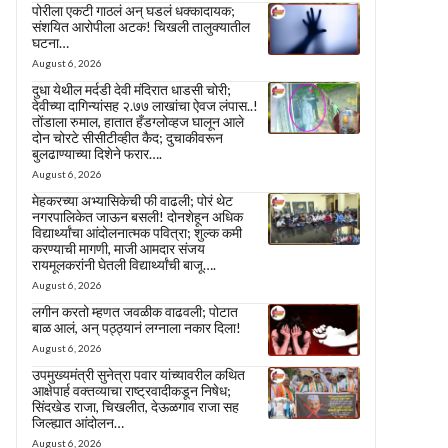
पोरीला एकटी गाठलं अन् घडलं धक्कादायक;
संशयित आरोपीला अटक! चिखली तालुक्यातील
घटना…
August 6, 2026
दुधा येथील मर्दडी देवी मंदिरात धाडसी चोरी;
देवीच्या दागिन्यांसह २.७७ लाखांचा ऐवज लंपास..!
तोंडाला रुमाल, हातात हँडग्लोव्हज घालून आले
दोन चोरटे सीसीटीव्हीत कैद; दुचाकीवरून
बुलढाण्याच्या दिशेने फरार….
August 6, 2026
मेहकरच्या अभ्यासिकेची फी वाढली; पोरं थेट
नगरपालिकेत जाऊन बसली! दोनशेहून अधिक
विद्यार्थ्यांचा आंदोलनात्मक पवित्रा; शुल्क कमी
करण्याची मागणी, माजी आमदार संजय
रायमूलकरांनी घेतली विद्यार्थ्यांची बाजू….
August 6, 2026
लगीन करतो म्हणत जवळीक वाढवली; पोटात
बाळ आलं, अन् पठ्ठ्यानं लग्नाला नकार दिला!
August 6, 2026
उपमुख्यमंत्री सुनेत्रा पवार यांच्यावरील कथित
आक्षेपार्ह वक्तव्याचा राष्ट्रवादीकडून निषेध;
सिंदखेड राजा, चिखलीत, देऊळगाव राजा सह
जिल्ह्यात आंदोलन…
August 6, 2026