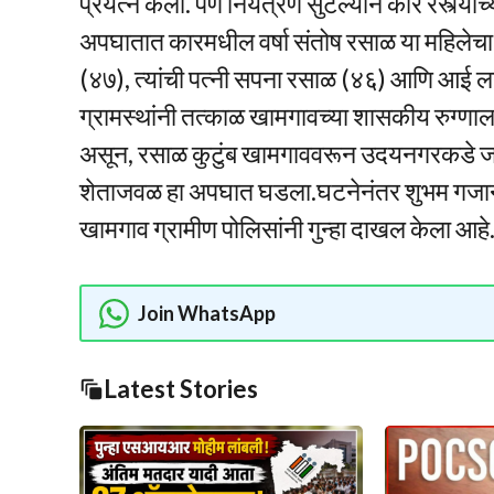
प्रयत्न केला. पण नियंत्रण सुटल्याने कार रस्त्य
अपघातात कारमधील वर्षा संतोष रसाळ या महिलेचा 
(४७), त्यांची पत्नी सपना रसाळ (४६) आणि आई 
ग्रामस्थांनी तत्काळ खामगावच्या शासकीय रुग्
असून, रसाळ कुटुंब खामगाववरून उदयनगरकडे जात 
शेताजवळ हा अपघात घडला.घटनेनंतर शुभम गजानन र
खामगाव ग्रामीण पोलिसांनी गुन्हा दाखल केला आह
Join WhatsApp
Latest Stories