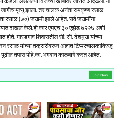
ाच्या कडेला असलेल्या विजेच्या खांबावर जोरात आदळली.या
जागीच मृत्यू झाला. तर चालक अनंता रामकृष्ण रसाळ
लता रसाळ (७०) जखमी झाले आहेत. सर्व जखमींना
णालयात दाखल केले.ही कार एमएच ३० एझेड ७२२७ अशी
होते. गारडगाव शिवारातील सी. सी. देशमुख यांच्या
साळ यांच्या तक्रारीवरून अज्ञात टिप्परचालकाविरुद्ध
े. पुढील तपास पोहे.का. भगवान काळबागे करत आहेत.
Join Now