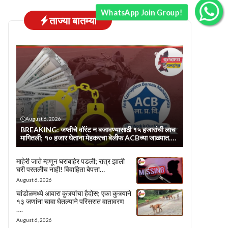
WhatsApp Join Group!
ताज्या बातम्या
August 6, 2026
BREAKING: जप्तीचे वॉरंट न बजावण्यासाठी १५ हजारांची लाच
मागितली; १० हजार घेताना मेहकरचा बेलीफ ACBच्या जाळ्यात….
माहेरी जाते म्हणून घराबाहेर पडली; रात्र झाली
घरी परतलीच नाही! विवाहिता बेपत्ता…
August 6, 2026
चांडोळमध्ये आवारा कुत्र्यांचा हैदोस; एका कुत्र्याने
१३ जणांना चावा घेतल्याने परिसरात वातावरण
….
August 6, 2026