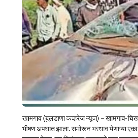
खामगाव (बुलडाणा कव्हरेज न्यूज) – खामगाव-चिखली
भीषण अपघात झाला. समोरून भरधाव येणाऱ्या एका 