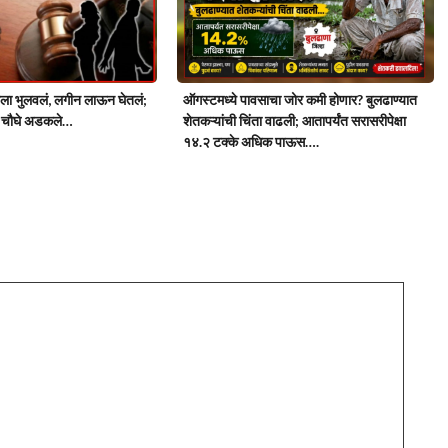
ोरीला भुलवलं, लगीन लाऊन घेतलं;
ऑगस्टमध्ये पावसाचा जोर कमी होणार? बुलढाण्यात
र, चौघे अडकले…
शेतकऱ्यांची चिंता वाढली; आतापर्यंत सरासरीपेक्षा
१४.२ टक्के अधिक पाऊस….