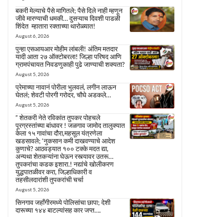
बकरी मेल्याचे पैसे मागितले; पैसे दिले नाही म्हणून
जीवे मारण्याची धमकी… दुसऱ्याच दिवशी पाडळी
शिंदेत म्हातारा रक्ताच्या थारोळ्यात!
August 6, 2026
पुन्हा एसआयआर मोहीम लांबली! अंतिम मतदार
यादी आता २७ ऑक्टोबरला! जिल्हा परिषद आणि
ग्रामपंचायत निवडणुकाही पुढे जाण्याची शक्यता?
August 5, 2026
प्रेमाच्या नावानं पोरीला भुलवलं, लगीन लाऊन
घेतलं; शेवटी पोरगी गरोदर, चौघे अडकले…
August 5, 2026
” शेतकरी नेते रविकांत तुपकर पोहचले
पूरग्रस्तांच्या बांधावर ! जळगाव जामोद तालुक्यात
केला १५ गावांचा दौरा,महसूल यंत्रणेला
खडसावले; ‘नुकसान कमी दाखवण्याचे आदेश
कुणाचे? आठवड्यात १०० टक्के मदत द्या,
अन्यथा शेतकऱ्यांना घेऊन रस्त्यावर उतरू…
तुपकरांचा कडक इशारा.! नद्यांचे खोलीकरण
युद्धपातळीवर करा, जिल्हाधिकारी व
तहसीलदारांशी तुपकरांची चर्चा
August 5, 2026
सिनगाव जहाँगीरमध्ये पोलिसांचा छापा; देशी
दारूच्या १४४ बाटल्यांसह कार जप्त….