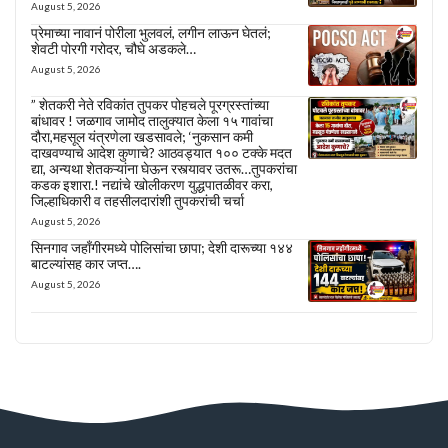
August 5, 2026
प्रेमाच्या नावानं पोरीला भुलवलं, लगीन लाऊन घेतलं;
शेवटी पोरगी गरोदर, चौघे अडकले…
August 5, 2026
” शेतकरी नेते रविकांत तुपकर पोहचले पूरग्रस्तांच्या
बांधावर ! जळगाव जामोद तालुक्यात केला १५ गावांचा
दौरा,महसूल यंत्रणेला खडसावले; ‘नुकसान कमी
दाखवण्याचे आदेश कुणाचे? आठवड्यात १०० टक्के मदत
द्या, अन्यथा शेतकऱ्यांना घेऊन रस्त्यावर उतरू…तुपकरांचा
कडक इशारा.! नद्यांचे खोलीकरण युद्धपातळीवर करा,
जिल्हाधिकारी व तहसीलदारांशी तुपकरांची चर्चा
August 5, 2026
सिनगाव जहाँगीरमध्ये पोलिसांचा छापा; देशी दारूच्या १४४
बाटल्यांसह कार जप्त….
August 5, 2026