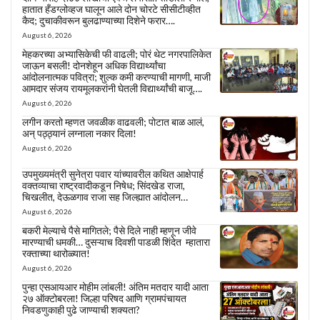
हातात हँडग्लोव्हज घालून आले दोन चोरटे सीसीटीव्हीत
कैद; दुचाकीवरून बुलढाण्याच्या दिशेने फरार….
August 6, 2026
मेहकरच्या अभ्यासिकेची फी वाढली; पोरं थेट नगरपालिकेत
जाऊन बसली! दोनशेहून अधिक विद्यार्थ्यांचा
आंदोलनात्मक पवित्रा; शुल्क कमी करण्याची मागणी, माजी
आमदार संजय रायमूलकरांनी घेतली विद्यार्थ्यांची बाजू….
August 6, 2026
लगीन करतो म्हणत जवळीक वाढवली; पोटात बाळ आलं,
अन् पठ्ठ्यानं लग्नाला नकार दिला!
August 6, 2026
उपमुख्यमंत्री सुनेत्रा पवार यांच्यावरील कथित आक्षेपार्ह
वक्तव्याचा राष्ट्रवादीकडून निषेध; सिंदखेड राजा,
चिखलीत, देऊळगाव राजा सह जिल्ह्यात आंदोलन…
August 6, 2026
बकरी मेल्याचे पैसे मागितले; पैसे दिले नाही म्हणून जीवे
मारण्याची धमकी… दुसऱ्याच दिवशी पाडळी शिंदेत म्हातारा
रक्ताच्या थारोळ्यात!
August 6, 2026
पुन्हा एसआयआर मोहीम लांबली! अंतिम मतदार यादी आता
२७ ऑक्टोबरला! जिल्हा परिषद आणि ग्रामपंचायत
निवडणुकाही पुढे जाण्याची शक्यता?