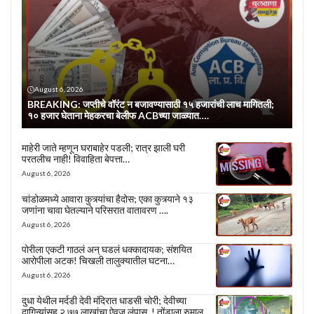
August 6, 2026
BREAKING: जप्तीचे वॉरंट न बजावण्यासाठी १५ हजारांची लाच मागितली;
१० हजार घेताना मेहकरचा बेलीफ ACBच्या जाळ्यात….
माहेरी जाते म्हणून घराबाहेर पडली; रात्र झाली घरी
परतलीच नाही! विवाहिता बेपत्ता…
August 6, 2026
चांडोळमध्ये आवारा कुत्र्यांचा हैदोस; एका कुत्र्याने १३
जणांना चावा घेतल्याने परिसरात वातावरण ….
August 6, 2026
पोरीला एकटी गाठलं अन् घडलं धक्कादायक; संशयित
आरोपीला अटक! चिखली तालुक्यातील घटना…
August 6, 2026
दुधा येथील मर्दडी देवी मंदिरात धाडसी चोरी; देवीच्या
दागिन्यांसह २.७७ लाखांचा ऐवज लंपास..! तोंडाला रुमाल,