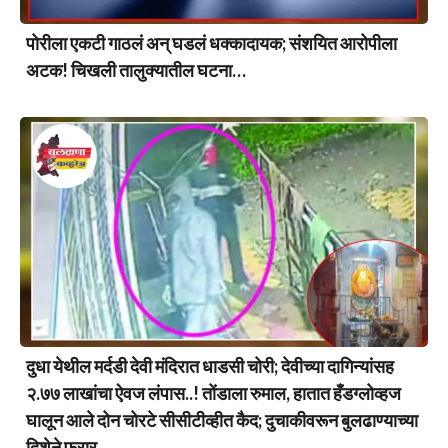
पोरीला एकटी गाठलं अन् घडलं धक्कादायक; संशयित आरोपीला
अटक! चिखली तालुक्यातील घटना…
दुधा येथील मर्दडी देवी मंदिरात धाडसी चोरी; देवीच्या दागिन्यांसह
२.७७ लाखांचा ऐवज लंपास..! तोंडाला रुमाल, हातात हँडग्लोव्हज
घालून आले दोन चोरटे सीसीटीव्हीत कैद; दुचाकीवरून बुलढाण्याच्या
दिशेने फरार….