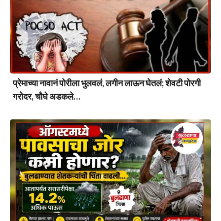
प्रेमाच्या नावानं पोरीला भुलवलं, लगीन लाऊन घेतलं; शेवटी पोरगी
गरोदर, चौघे अडकले…