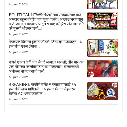
August 7, 2026
POLITICAL NEWS:चिखलीच्या राजकारणात माजी
आमदार राहुल बोंद्रेंचं नाव पुन्हा चर्चेत! आठवडाभरापासून
माजी आमदार मतदारसंघातून गायब; काँग्रेस सोडणार का?
की नुसती थील्लर चर्चा…!
August 7, 2026
मेहकरात किराणा दुकान फोडले; टिनपत्रा उचकटून ५३
हजारांचा ऐवज लंपास….
August 7, 2026
मायेनं एकाच वेळी चार लेकरं जन्माला घातली; तीन पोरं अन्
एका पोरीच्या किलबिलाटानं घर गजबजलं! चारवनमध्ये
अनोख्या बाळंतपणाची चर्चा!
August 7, 2026
BREAKING: जप्तीचे वॉरंट न बजावण्यासाठी १५
हजारांची लाच मागितली; १० हजार घेताना मेहकरचा
बेलीफ ACBच्या जाळ्यात….
August 6, 2026