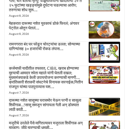
गेला; चार बैलांचा मृत्यू! वाळूमाफियांनी खोदलेल्या २० ते
२५ फुटांच्या खड्ड्यांमुळे दुर्घटना घडल्याचा आरोप;
तरुणाचा शोध सुरू….
August 8, 2026
मेहकरात दारूच्या नशेत युवकाचं डोकं फिरलं; अंगावर
पेट्रोल ओतून घेतलं….
August 8, 2026
रामनगरात बंद घर फोडून चोरट्यांचा डल्ला; सोन्याच्या
दागिन्यांसह ३० हजारांची रोकड लंपास….
August 8, 2026
कर्जमाफी यादीतील तफावत, CIBIL खराब होण्याच्या
मुद्द्याची आमदार श्वेता महाले यांनी घेतली दखल;
मुख्यमंत्र्याकडे केली उपाययोजना करण्याची मागणी….
क्रांतिकारी शेतकरी संघटनेचे विनायक सरनाईक,नितीन
राजपूत यांच्या पाठपुराव्यास यश….
August 7, 2026
दारूच्या नशेत सासूच्या घरासमोर येऊन पत्नी व सासूला
शिवीगाळ…!सासू समजून सांगायला गेली अन् डोक्यात
लाठी काठी….
August 7, 2026
मजुरीचे उरलेले पैसे मागितल्यावर मजुराला शिवीगाळ अन्
मारहाण; जीवे मारण्याची धमकी….