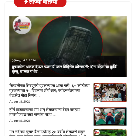
ताज्या बातम्या
August 8, 2026
दुचाकीला धडक देऊन पळणारी कार विहिरीत कोसळली; दोन महिलांचा दुर्दैवी
मृत्यू, चालक गंभीर….
चिखलीच्या शिवसृष्टी प्रकल्पाला आता गती! ६५ कोटींच्या
प्रकल्पाचा १५ दिवसांत डीपीआर; पर्यटनमंत्र्यांच्या
बैठकीत मोठा निर्णय….
August 8, 2026
हॉर्न वाजवल्याचा राग अन् शेतकऱ्यांना बेदम मारहाण;
हातणीजवळ सहा जणांचा राडा….
August 8, 2026
मन नदीच्या पुरात बैलगाडीसह २७ वर्षीय शेतकरी वाहून