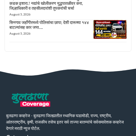
कडक इशारा.! नद्यांचे खोलीकरण युद्धपातळीवर करा,
जिल्हाधिकारी व तहसीलदारांशी तुपकरांची चर्चा
August 5, 2026
सिनगाव जहाँगीरमध्ये पोलिसांचा छापा; देशी दारूच्या १४४
बाटल्यांसह कार जप्त….
August 5, 2026
बुलढाणा कव्हरेज - बुलढाणा जिल्ह्यातील स्थानिक घडामोडी, राज्य, राष्ट्रीय,
आंतरराष्ट्रीय, कृषी, राजकीय तसेच इतर सर्व ताज्या बातम्यांचे सर्वसमावेशक कव्हरेज
देणारे मराठी न्यूज पोर्टल.