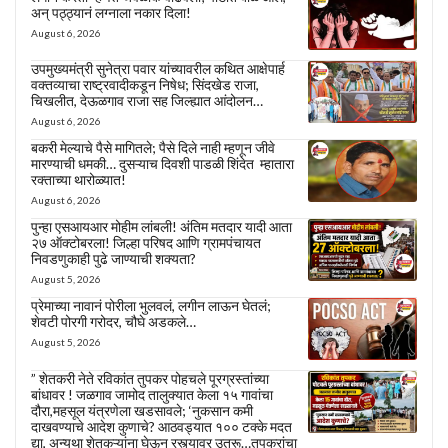
अन् पठ्ठ्यानं लग्नाला नकार दिला!
August 6, 2026
उपमुख्यमंत्री सुनेत्रा पवार यांच्यावरील कथित आक्षेपार्ह
वक्तव्याचा राष्ट्रवादीकडून निषेध; सिंदखेड राजा,
चिखलीत, देऊळगाव राजा सह जिल्ह्यात आंदोलन…
August 6, 2026
बकरी मेल्याचे पैसे मागितले; पैसे दिले नाही म्हणून जीवे
मारण्याची धमकी… दुसऱ्याच दिवशी पाडळी शिंदेत म्हातारा
रक्ताच्या थारोळ्यात!
August 6, 2026
पुन्हा एसआयआर मोहीम लांबली! अंतिम मतदार यादी आता
२७ ऑक्टोबरला! जिल्हा परिषद आणि ग्रामपंचायत
निवडणुकाही पुढे जाण्याची शक्यता?
August 5, 2026
प्रेमाच्या नावानं पोरीला भुलवलं, लगीन लाऊन घेतलं;
शेवटी पोरगी गरोदर, चौघे अडकले…
August 5, 2026
” शेतकरी नेते रविकांत तुपकर पोहचले पूरग्रस्तांच्या
बांधावर ! जळगाव जामोद तालुक्यात केला १५ गावांचा
दौरा,महसूल यंत्रणेला खडसावले; ‘नुकसान कमी
दाखवण्याचे आदेश कुणाचे? आठवड्यात १०० टक्के मदत
द्या, अन्यथा शेतकऱ्यांना घेऊन रस्त्यावर उतरू…तुपकरांचा