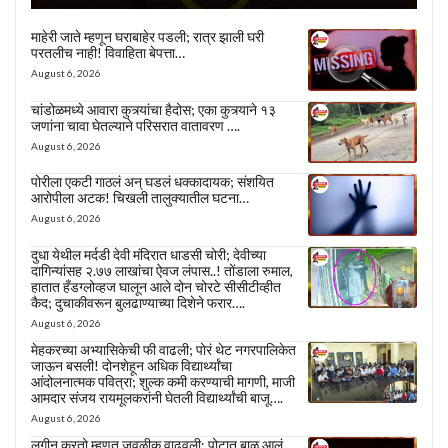
माहेरी जाते म्हणून घराबाहेर पडली; रात्र झाली घरी
परतलीच नाही! विवाहिता बेपत्ता…
August 6, 2026
चांडोळमध्ये आवारा कुत्र्यांचा हैदोस; एका कुत्र्याने १३
जणांना चावा घेतल्याने परिसरात वातावरण ….
August 6, 2026
पोरीला एकटी गाठलं अन् घडलं धक्कादायक; संशयित
आरोपीला अटक! चिखली तालुक्यातील घटना…
August 6, 2026
दुधा येथील मर्दडी देवी मंदिरात धाडसी चोरी; देवीच्या
दागिन्यांसह २.७७ लाखांचा ऐवज लंपास..! तोंडाला रुमाल,
हातात हँडग्लोव्हज घालून आले दोन चोरटे सीसीटीव्हीत
कैद; दुचाकीवरून बुलढाण्याच्या दिशेने फरार….
August 6, 2026
मेहकरच्या अभ्यासिकेची फी वाढली; पोरं थेट नगरपालिकेत
जाऊन बसली! दोनशेहून अधिक विद्यार्थ्यांचा
आंदोलनात्मक पवित्रा; शुल्क कमी करण्याची मागणी, माजी
आमदार संजय रायमूलकरांनी घेतली विद्यार्थ्यांची बाजू….
August 6, 2026
लगीन करतो म्हणत जवळीक वाढवली; पोटात बाळ आलं,