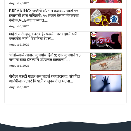
August 7, 2026
BREAKING: जप्तीचे वॉरंट न बजावण्यासाठी १५
हजारांची लाच मागितली; १० हजार घेताना मेहकरचा
बेलीफ ACBच्या जाळ्यात….
August 6, 2026
माहेरी जाते म्हणून घराबाहेर पडली; रात्र झाली घरी
परतलीच नाही! विवाहिता बेपत्ता…
August 6, 2026
चांडोळमध्ये आवारा कुत्र्यांचा हैदोस; एका कुत्र्याने १३
जणांना चावा घेतल्याने परिसरात वातावरण ….
August 6, 2026
पोरीला एकटी गाठलं अन् घडलं धक्कादायक; संशयित
आरोपीला अटक! चिखली तालुक्यातील घटना…
August 6, 2026