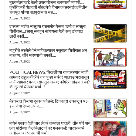
मुख्यमंत्र्याकडे केली उपाययोजना करण्याची मागणी….
क्रांतिकारी शेतकरी संघटनेचे विनायक सरनाईक,नितीन
राजपूत यांच्या पाठपुराव्यास यश….
August 7, 2026
दारूच्या नशेत सासूच्या घरासमोर येऊन पत्नी व सासूला
शिवीगाळ…!सासू समजून सांगायला गेली अन् डोक्यात
लाठी काठी….
August 7, 2026
मजुरीचे उरलेले पैसे मागितल्यावर मजुराला शिवीगाळ अन्
मारहाण; जीवे मारण्याची धमकी….
August 7, 2026
POLITICAL NEWS:चिखलीच्या राजकारणात माजी
आमदार राहुल बोंद्रेंचं नाव पुन्हा चर्चेत! आठवडाभरापासून
माजी आमदार मतदारसंघातून गायब; काँग्रेस सोडणार का?
की नुसती थील्लर चर्चा…!
August 7, 2026
मेहकरात किराणा दुकान फोडले; टिनपत्रा उचकटून ५३
हजारांचा ऐवज लंपास….
August 7, 2026
मायेनं एकाच वेळी चार लेकरं जन्माला घातली; तीन पोरं अन्
एका पोरीच्या किलबिलाटानं घर गजबजलं! चारवनमध्ये
अनोख्या बाळंतपणाची चर्चा!