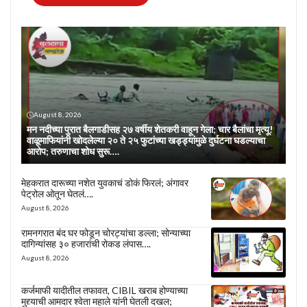
August 8, 2026
मन नदीच्या पुरात बैलगाडीसह २७ वर्षीय शेतकरी वाहून गेला; चार बैलांचा मृत्यू!
वाळूमाफियांनी खोदलेल्या २० ते २५ फुटांच्या खड्ड्यांमुळे दुर्घटना घडल्याचा
आरोप; तरुणाचा शोध सुरू….
मेहकरात दारूच्या नशेत युवकाचं डोकं फिरलं; अंगावर
पेट्रोल ओतून घेतलं….
August 8, 2026
रामनगरात बंद घर फोडून चोरट्यांचा डल्ला; सोन्याच्या
दागिन्यांसह ३० हजारांची रोकड लंपास….
August 8, 2026
कर्जमाफी यादीतील तफावत, CIBIL खराब होण्याच्या
मुद्द्याची आमदार श्वेता महाले यांनी घेतली दखल;