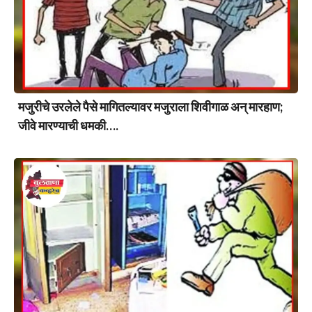
मजुरीचे उरलेले पैसे मागितल्यावर मजुराला शिवीगाळ अन् मारहाण;
जीवे मारण्याची धमकी….