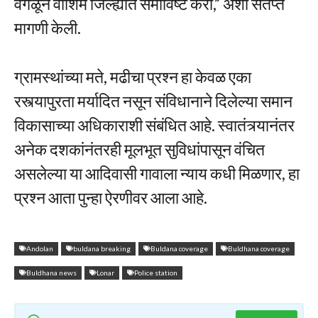
वगळून वाशिम जिल्ह्यात समाविष्ट करा,” अशी संतप्त
मागणी केली.
ग्रामस्थांच्या मते, मढीचा प्रश्न हा केवळ एका
रस्त्यापुरता मर्यादित नसून संविधानाने दिलेल्या समान
विकासाच्या अधिकाराशी संबंधित आहे. स्वातंत्र्यानंतर
अनेक दशकांनंतरही मूलभूत सुविधांपासून वंचित
असलेल्या या आदिवासी गावाला न्याय कधी मिळणार, हा
प्रश्न आता पुन्हा ऐरणीवर आला आहे.
Andolan
buldana breaking
Buldana coverage
Buldhana coverage
Buldhana news
Lonar
Police station