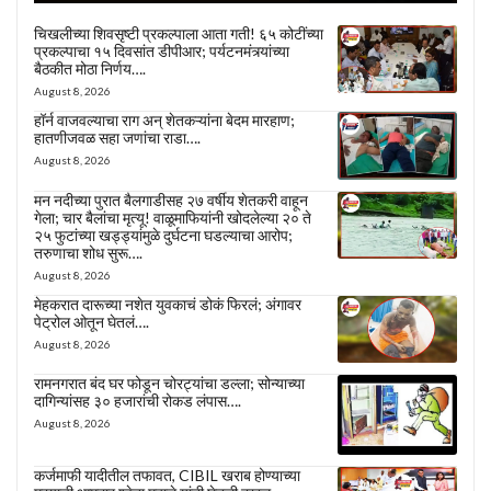
चिखलीच्या शिवसृष्टी प्रकल्पाला आता गती! ६५ कोटींच्या
प्रकल्पाचा १५ दिवसांत डीपीआर; पर्यटनमंत्र्यांच्या
बैठकीत मोठा निर्णय….
August 8, 2026
हॉर्न वाजवल्याचा राग अन् शेतकऱ्यांना बेदम मारहाण;
हातणीजवळ सहा जणांचा राडा….
August 8, 2026
मन नदीच्या पुरात बैलगाडीसह २७ वर्षीय शेतकरी वाहून
गेला; चार बैलांचा मृत्यू! वाळूमाफियांनी खोदलेल्या २० ते
२५ फुटांच्या खड्ड्यांमुळे दुर्घटना घडल्याचा आरोप;
तरुणाचा शोध सुरू….
August 8, 2026
मेहकरात दारूच्या नशेत युवकाचं डोकं फिरलं; अंगावर
पेट्रोल ओतून घेतलं….
August 8, 2026
रामनगरात बंद घर फोडून चोरट्यांचा डल्ला; सोन्याच्या
दागिन्यांसह ३० हजारांची रोकड लंपास….
August 8, 2026
कर्जमाफी यादीतील तफावत, CIBIL खराब होण्याच्या