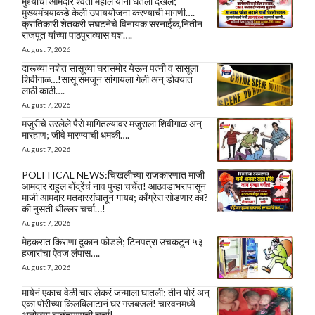
मुद्द्याची आमदार श्वेता महाले यांनी घेतली दखल;
मुख्यमंत्र्याकडे केली उपाययोजना करण्याची मागणी….
क्रांतिकारी शेतकरी संघटनेचे विनायक सरनाईक,नितीन
राजपूत यांच्या पाठपुराव्यास यश….
August 7, 2026
दारूच्या नशेत सासूच्या घरासमोर येऊन पत्नी व सासूला
शिवीगाळ…!सासू समजून सांगायला गेली अन् डोक्यात
लाठी काठी….
August 7, 2026
मजुरीचे उरलेले पैसे मागितल्यावर मजुराला शिवीगाळ अन्
मारहाण; जीवे मारण्याची धमकी….
August 7, 2026
POLITICAL NEWS:चिखलीच्या राजकारणात माजी
आमदार राहुल बोंद्रेंचं नाव पुन्हा चर्चेत! आठवडाभरापासून
माजी आमदार मतदारसंघातून गायब; काँग्रेस सोडणार का?
की नुसती थील्लर चर्चा…!
August 7, 2026
मेहकरात किराणा दुकान फोडले; टिनपत्रा उचकटून ५३
हजारांचा ऐवज लंपास….
August 7, 2026
मायेनं एकाच वेळी चार लेकरं जन्माला घातली; तीन पोरं अन्
एका पोरीच्या किलबिलाटानं घर गजबजलं! चारवनमध्ये
अनोख्या बाळंतपणाची चर्चा!