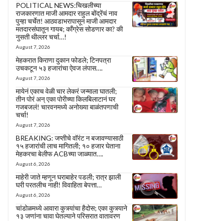
POLITICAL NEWS:चिखलीच्या
राजकारणात माजी आमदार राहुल बोंद्रेंचं नाव
पुन्हा चर्चेत! आठवडाभरापासून माजी आमदार
मतदारसंघातून गायब; काँग्रेस सोडणार का? की
नुसती थील्लर चर्चा…!
August 7, 2026
मेहकरात किराणा दुकान फोडले; टिनपत्रा
उचकटून ५३ हजारांचा ऐवज लंपास….
August 7, 2026
मायेनं एकाच वेळी चार लेकरं जन्माला घातली;
तीन पोरं अन् एका पोरीच्या किलबिलाटानं घर
गजबजलं! चारवनमध्ये अनोख्या बाळंतपणाची
चर्चा!
August 7, 2026
BREAKING: जप्तीचे वॉरंट न बजावण्यासाठी
१५ हजारांची लाच मागितली; १० हजार घेताना
मेहकरचा बेलीफ ACBच्या जाळ्यात….
August 6, 2026
माहेरी जाते म्हणून घराबाहेर पडली; रात्र झाली
घरी परतलीच नाही! विवाहिता बेपत्ता…
August 6, 2026
चांडोळमध्ये आवारा कुत्र्यांचा हैदोस; एका कुत्र्याने
१३ जणांना चावा घेतल्याने परिसरात वातावरण