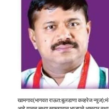
खामगाव(भागवत राऊत:बुलडाणा कव्हरेज न्युज):मंड
आहे.यातच सध्या खामगावात भाजपचे आमदार तथा कॅब