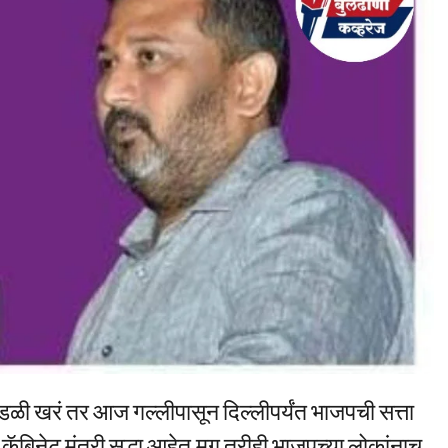
ळी खरं तर आज गल्लीपासून दिल्लीपर्यंत भाजपची सत्ता
िनेट मंत्री सुद्धा आहेत.मग तरीही भाजपच्या लोकांनाच