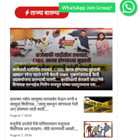
WhatsApp Join Group!
ताज्या बातम्या
August 7, 2026
कर्जमाफी यादीतील तफावत, CIBIL खराब होण्याच्या मुद्द्याची
आमदार श्वेता महाले यांनी घेतली दखल; मुख्यमंत्र्याकडे केली
उपाययोजना करण्याची मागणी…. क्रांतिकारी शेतकरी संघटनेचे
विनायक सरनाईक,नितीन राजपूत यांच्या पाठपुराव्यास यश….
दारूच्या नशेत सासूच्या घरासमोर येऊन पत्नी व
सासूला शिवीगाळ…!सासू समजून सांगायला गेली
अन् डोक्यात लाठी काठी….
August 7, 2026
मजुरीचे उरलेले पैसे मागितल्यावर मजुराला
शिवीगाळ अन् मारहाण; जीवे मारण्याची धमकी….
August 7, 2026