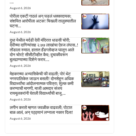
….
August 6, 2026
पोरीला एकटी गाठलं अन् घडलं धक्कादायक;
संशयित आरोपीला अटक! चिखली तालुक्यातील
घटना…
August 6, 2026
दुधा येथील मर्दडी देवी मंदिरात धाडसी चोरी;
देवीच्या दागिन्यांसह २.७७ लाखांचा ऐवज लंपास..!
तोंडाला रुमाल, हातात हँडग्लोव्हज घालून आले
दोन चोरटे सीसीटीव्हीत कैद; दुचाकीवरून
बुलढाण्याच्या दिशेने फरार….
August 6, 2026
मेहकरच्या अभ्यासिकेची फी वाढली; पोरं थेट
नगरपालिकेत जाऊन बसली! दोनशेहून अधिक
विद्यार्थ्यांचा आंदोलनात्मक पवित्रा; शुल्क कमी
करण्याची मागणी, माजी आमदार संजय
रायमूलकरांनी घेतली विद्यार्थ्यांची बाजू….
August 6, 2026
लगीन करतो म्हणत जवळीक वाढवली; पोटात
बाळ आलं, अन् पठ्ठ्यानं लग्नाला नकार दिला!
August 6, 2026