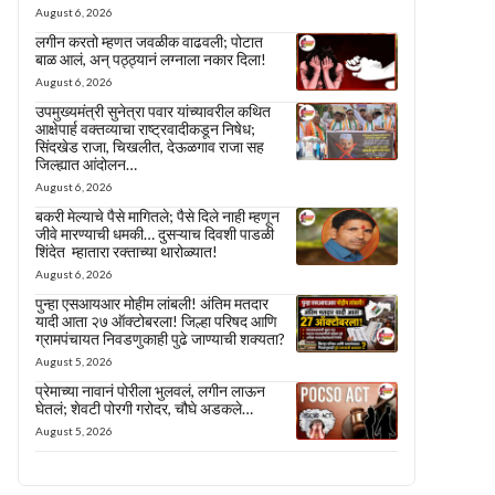
August 6, 2026
लगीन करतो म्हणत जवळीक वाढवली; पोटात
बाळ आलं, अन् पठ्ठ्यानं लग्नाला नकार दिला!
August 6, 2026
उपमुख्यमंत्री सुनेत्रा पवार यांच्यावरील कथित
आक्षेपार्ह वक्तव्याचा राष्ट्रवादीकडून निषेध;
सिंदखेड राजा, चिखलीत, देऊळगाव राजा सह
जिल्ह्यात आंदोलन…
August 6, 2026
बकरी मेल्याचे पैसे मागितले; पैसे दिले नाही म्हणून
जीवे मारण्याची धमकी… दुसऱ्याच दिवशी पाडळी
शिंदेत म्हातारा रक्ताच्या थारोळ्यात!
August 6, 2026
पुन्हा एसआयआर मोहीम लांबली! अंतिम मतदार
यादी आता २७ ऑक्टोबरला! जिल्हा परिषद आणि
ग्रामपंचायत निवडणुकाही पुढे जाण्याची शक्यता?
August 5, 2026
प्रेमाच्या नावानं पोरीला भुलवलं, लगीन लाऊन
घेतलं; शेवटी पोरगी गरोदर, चौघे अडकले…
August 5, 2026