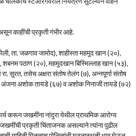
जवळ चालकाचे स्टेअरिंगवरील नियंत्रण सुटल्याने वाहन
ून काहींची प्रकृती गंभीर आहे.
कोली, ता. जळगाव जामोद), शाहीस्ता महमुद खान (२०),
, शबनम पठाण (२०), महमुदखान बिस्मिल्लाह खान (५३),
. सुरत, तसेच अक्षरा संतोष तेलंग (७), अन्नपूर्णा संतोष
राजा, अंजना अशोक तायडे (६७) व अशोक निनाजी तायडे (७२)
्य करून जखमींना नांदुरा येथील प्राथमिक आरोग्य
जखमींची प्रकृती चिंताजनक असल्याने त्यांना पुढील
ताची माहिती मिळताच पोलिसांनी घटनास्थळी धाव घेऊन