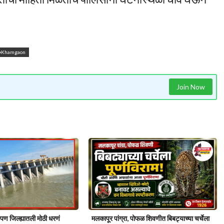
Khamgaon
Join Now
 पण जिल्ह्यातली मोठी धरणं
मलकापूर पांग्रा, पोफळ शिवणीत बिबट्याच्या चर्चेला