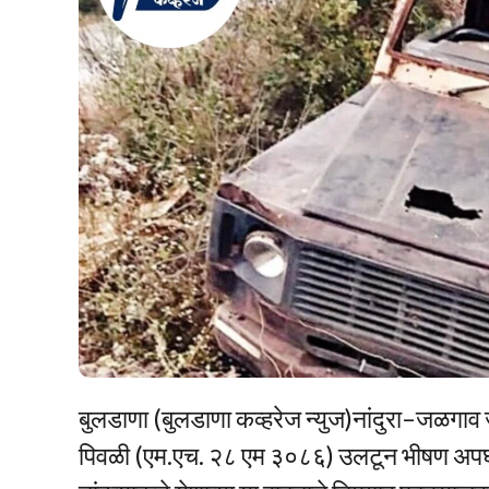
बुलडाणा (बुलडाणा कव्हरेज न्युज)नांदुरा–जळगाव 
पिवळी (एम.एच. २८ एम ३०८६) उलटून भीषण अपघा