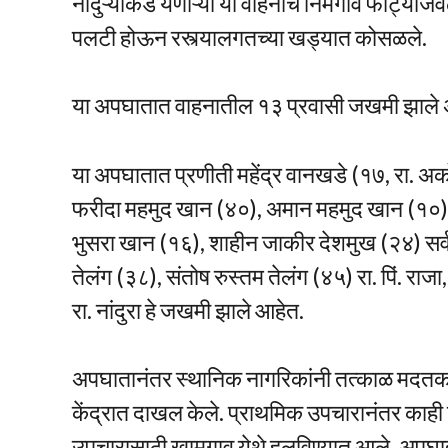
नांदुऱ्याकडे येणाऱ्या या वाहनाचे निमगाव फाट्या
पलटी होऊन रस्त्यालगतच्या खड्यात कोसळले.
या अपघातात वाहनातील १३ प्रवासी जखमी झाले अस
या अपघातात प्रणीती महेंद्र वानखडे (१७, रा. अ
फरीदा महमुद खान (४०), अमान महमुद खान (१०)
भुसरा खान (१६), शाहीन जाकीर देशमुख (२४) सर्व रा
तेलंग (३८), संतोष रुस्तम तेलंग (४५) रा. पिं. 
रा. नांदुरा हे जखमी झाले आहेत.
अपघातानंतर स्थानिक नागरिकांनी तत्काळ मदतकार
केंद्रात दाखल केले. प्राथमिक उपचारानंतर काही 
उपचारासाठी खामगाव येथे हलविण्यात आले. अपघा