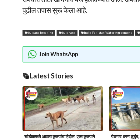
पुढील तपास सुरू केला आहे.
buldana breaking
buldhana
India-Pakistan Water Agreement
Join WhatsApp
Latest Stories
चांडोळमध्ये आवारा कुत्र्यांचा हैदोस; एका कुत्र्याने
येळगाव धरण तुडुंब,