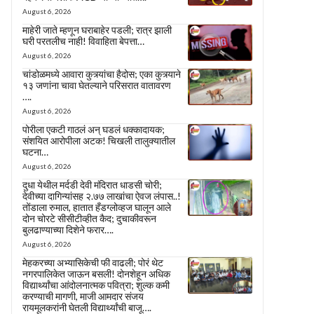
August 6, 2026
माहेरी जाते म्हणून घराबाहेर पडली; रात्र झाली
घरी परतलीच नाही! विवाहिता बेपत्ता…
August 6, 2026
चांडोळमध्ये आवारा कुत्र्यांचा हैदोस; एका कुत्र्याने
१३ जणांना चावा घेतल्याने परिसरात वातावरण
….
August 6, 2026
पोरीला एकटी गाठलं अन् घडलं धक्कादायक;
संशयित आरोपीला अटक! चिखली तालुक्यातील
घटना…
August 6, 2026
दुधा येथील मर्दडी देवी मंदिरात धाडसी चोरी;
देवीच्या दागिन्यांसह २.७७ लाखांचा ऐवज लंपास..!
तोंडाला रुमाल, हातात हँडग्लोव्हज घालून आले
दोन चोरटे सीसीटीव्हीत कैद; दुचाकीवरून
बुलढाण्याच्या दिशेने फरार….
August 6, 2026
मेहकरच्या अभ्यासिकेची फी वाढली; पोरं थेट
नगरपालिकेत जाऊन बसली! दोनशेहून अधिक
विद्यार्थ्यांचा आंदोलनात्मक पवित्रा; शुल्क कमी
करण्याची मागणी, माजी आमदार संजय
रायमूलकरांनी घेतली विद्यार्थ्यांची बाजू….