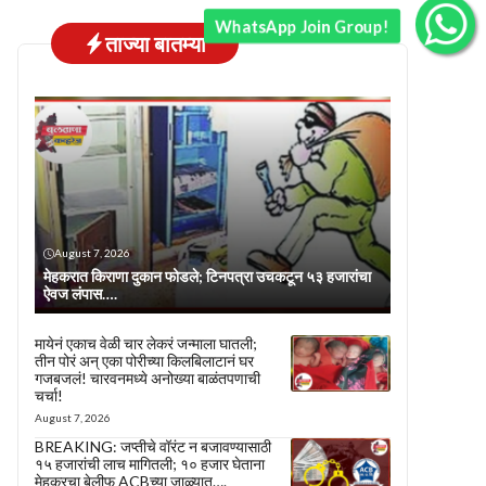
WhatsApp Join Group!
ताज्या बातम्या
August 7, 2026
मेहकरात किराणा दुकान फोडले; टिनपत्रा उचकटून ५३ हजारांचा
ऐवज लंपास….
मायेनं एकाच वेळी चार लेकरं जन्माला घातली;
तीन पोरं अन् एका पोरीच्या किलबिलाटानं घर
गजबजलं! चारवनमध्ये अनोख्या बाळंतपणाची
चर्चा!
August 7, 2026
BREAKING: जप्तीचे वॉरंट न बजावण्यासाठी
१५ हजारांची लाच मागितली; १० हजार घेताना
मेहकरचा बेलीफ ACBच्या जाळ्यात….