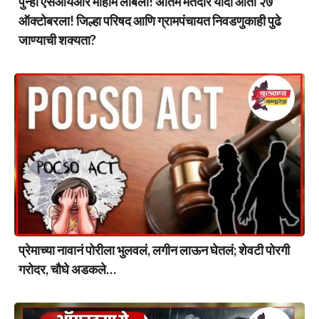
पुन्हा एसआयआर मोहीम लांबली! अंतिम मतदार यादी आता २७
ऑक्टोबरला! जिल्हा परिषद आणि ग्रामपंचायत निवडणुकाही पुढे
जाण्याची शक्यता?
प्रेमाच्या नावानं पोरीला भुलवलं, लगीन लाऊन घेतलं; शेवटी पोरगी
गरोदर, चौघे अडकले…