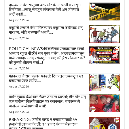
दारूच्या नशेत सासूच्या घरासमोर येऊन पत्नी व सासूला
शिवीगाळ…!सासू समजून सांगायला गेली अन् डोक्यात
लाठी काठी….
August 7, 2026
मजुरीचे उरलेले पैसे मागितल्यावर मजुराला शिवीगाळ अन्
मारहाण; जीवे मारण्याची धमकी….
August 7, 2026
POLITICAL NEWS:चिखलीच्या राजकारणात माजी
आमदार राहुल बोंद्रेंचं नाव पुन्हा चर्चेत! आठवडाभरापासून
माजी आमदार मतदारसंघातून गायब; काँग्रेस सोडणार का?
की नुसती थील्लर चर्चा…!
August 7, 2026
मेहकरात किराणा दुकान फोडले; टिनपत्रा उचकटून ५३
हजारांचा ऐवज लंपास….
August 7, 2026
मायेनं एकाच वेळी चार लेकरं जन्माला घातली; तीन पोरं अन्
एका पोरीच्या किलबिलाटानं घर गजबजलं! चारवनमध्ये
अनोख्या बाळंतपणाची चर्चा!
August 7, 2026
BREAKING: जप्तीचे वॉरंट न बजावण्यासाठी १५
हजारांची लाच मागितली; १० हजार घेताना मेहकरचा
बेलीफ ACBच्या जाळ्यात….