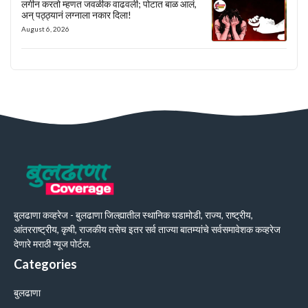
लगीन करतो म्हणत जवळीक वाढवली; पोटात बाळ आलं,
अन् पठ्ठ्यानं लग्नाला नकार दिला!
August 6, 2026
बुलढाणा कव्हरेज - बुलढाणा जिल्ह्यातील स्थानिक घडामोडी, राज्य, राष्ट्रीय,
आंतरराष्ट्रीय, कृषी, राजकीय तसेच इतर सर्व ताज्या बातम्यांचे सर्वसमावेशक कव्हरेज
देणारे मराठी न्यूज पोर्टल.
Categories
बुलढाणा