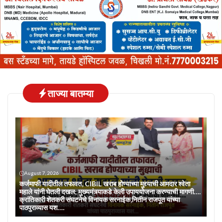
ताज्या बातम्या
August 7, 2026
कर्जमाफी यादीतील तफावत, CIBIL खराब होण्याच्या मुद्द्याची आमदार श्वेता
महाले यांनी घेतली दखल; मुख्यमंत्र्याकडे केली उपाययोजना करण्याची मागणी….
क्रांतिकारी शेतकरी संघटनेचे विनायक सरनाईक,नितीन राजपूत यांच्या
पाठपुराव्यास यश….