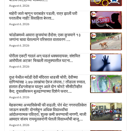
August 6, 2026
माहेरी जाते म्हणून घराबाहेर पडली; रात्र झाली घरी
परतलीच नाही! विवाहिता बेपत्ता…
August 6, 2026
चांडोळमध्ये आवारा कुत्र्यांचा हैदोस; एका कुत्र्याने १३
जणांना चावा घेतल्याने परिसरात वातावरण ….
August 6, 2026
पोरीला एकटी गाठलं अन् घडलं धक्कादायक; संशयित
आरोपीला अटक! चिखली तालुक्यातील घटना…
August 6, 2026
दुधा येथील मर्दडी देवी मंदिरात धाडसी चोरी; देवीच्या
दागिन्यांसह २.७७ लाखांचा ऐवज लंपास..! तोंडाला रुमाल,
हातात हँडग्लोव्हज घालून आले दोन चोरटे सीसीटीव्हीत
कैद; दुचाकीवरून बुलढाण्याच्या दिशेने फरार….
August 6, 2026
मेहकरच्या अभ्यासिकेची फी वाढली; पोरं थेट नगरपालिकेत
जाऊन बसली! दोनशेहून अधिक विद्यार्थ्यांचा
आंदोलनात्मक पवित्रा; शुल्क कमी करण्याची मागणी, माजी
आमदार संजय रायमूलकरांनी घेतली विद्यार्थ्यांची बाजू….
August 6, 2026