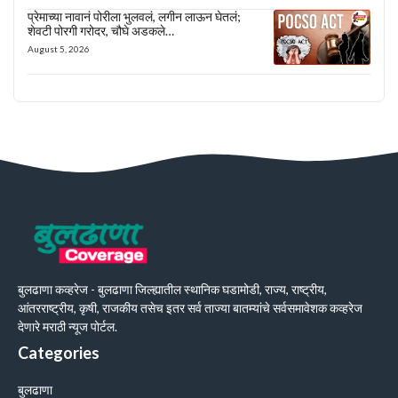
प्रेमाच्या नावानं पोरीला भुलवलं, लगीन लाऊन घेतलं;
शेवटी पोरगी गरोदर, चौघे अडकले…
August 5, 2026
बुलढाणा कव्हरेज - बुलढाणा जिल्ह्यातील स्थानिक घडामोडी, राज्य, राष्ट्रीय,
आंतरराष्ट्रीय, कृषी, राजकीय तसेच इतर सर्व ताज्या बातम्यांचे सर्वसमावेशक कव्हरेज
देणारे मराठी न्यूज पोर्टल.
Categories
बुलढाणा