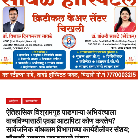
आंदोलन
प्रशासकीय
ऐतिहासिक विश्रामगृह पाडणाऱ्या अभियंत्याला
वाचविण्यासाठी एवढा आटापिटा कोण करतेय?
सार्वजनिक बांधकाम विभागाच्या कार्यशैलीवर संशय;
चौकशी अहवाल रखडल्याने संताप….