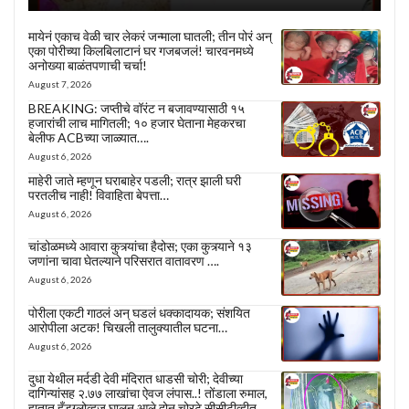
मायेनं एकाच वेळी चार लेकरं जन्माला घातली; तीन पोरं अन्
एका पोरीच्या किलबिलाटानं घर गजबजलं! चारवनमध्ये
अनोख्या बाळंतपणाची चर्चा!
August 7, 2026
BREAKING: जप्तीचे वॉरंट न बजावण्यासाठी १५
हजारांची लाच मागितली; १० हजार घेताना मेहकरचा
बेलीफ ACBच्या जाळ्यात….
August 6, 2026
माहेरी जाते म्हणून घराबाहेर पडली; रात्र झाली घरी
परतलीच नाही! विवाहिता बेपत्ता…
August 6, 2026
चांडोळमध्ये आवारा कुत्र्यांचा हैदोस; एका कुत्र्याने १३
जणांना चावा घेतल्याने परिसरात वातावरण ….
August 6, 2026
पोरीला एकटी गाठलं अन् घडलं धक्कादायक; संशयित
आरोपीला अटक! चिखली तालुक्यातील घटना…
August 6, 2026
दुधा येथील मर्दडी देवी मंदिरात धाडसी चोरी; देवीच्या
दागिन्यांसह २.७७ लाखांचा ऐवज लंपास..! तोंडाला रुमाल,
हातात हँडग्लोव्हज घालून आले दोन चोरटे सीसीटीव्हीत