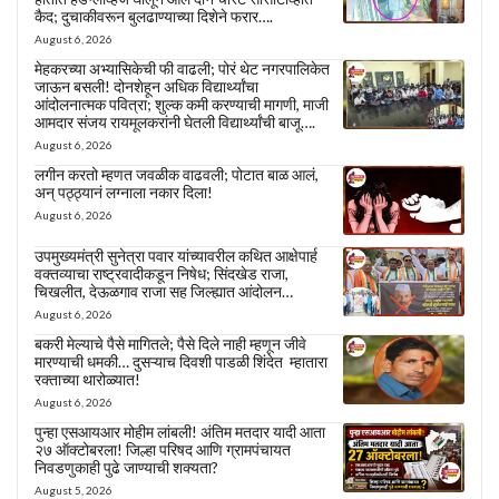
कैद; दुचाकीवरून बुलढाण्याच्या दिशेने फरार….
August 6, 2026
मेहकरच्या अभ्यासिकेची फी वाढली; पोरं थेट नगरपालिकेत
जाऊन बसली! दोनशेहून अधिक विद्यार्थ्यांचा
आंदोलनात्मक पवित्रा; शुल्क कमी करण्याची मागणी, माजी
आमदार संजय रायमूलकरांनी घेतली विद्यार्थ्यांची बाजू….
August 6, 2026
लगीन करतो म्हणत जवळीक वाढवली; पोटात बाळ आलं,
अन् पठ्ठ्यानं लग्नाला नकार दिला!
August 6, 2026
उपमुख्यमंत्री सुनेत्रा पवार यांच्यावरील कथित आक्षेपार्ह
वक्तव्याचा राष्ट्रवादीकडून निषेध; सिंदखेड राजा,
चिखलीत, देऊळगाव राजा सह जिल्ह्यात आंदोलन…
August 6, 2026
बकरी मेल्याचे पैसे मागितले; पैसे दिले नाही म्हणून जीवे
मारण्याची धमकी… दुसऱ्याच दिवशी पाडळी शिंदेत म्हातारा
रक्ताच्या थारोळ्यात!
August 6, 2026
पुन्हा एसआयआर मोहीम लांबली! अंतिम मतदार यादी आता
२७ ऑक्टोबरला! जिल्हा परिषद आणि ग्रामपंचायत
निवडणुकाही पुढे जाण्याची शक्यता?
August 5, 2026