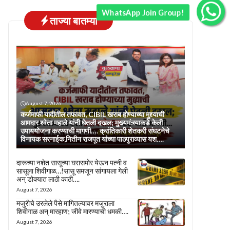
WhatsApp Join Group!
ताज्या बातम्या
August 7, 2026
कर्जमाफी यादीतील तफावत, CIBIL खराब होण्याच्या मुद्द्याची
आमदार श्वेता महाले यांनी घेतली दखल; मुख्यमंत्र्याकडे केली
उपाययोजना करण्याची मागणी…. क्रांतिकारी शेतकरी संघटनेचे
विनायक सरनाईक,नितीन राजपूत यांच्या पाठपुराव्यास यश….
दारूच्या नशेत सासूच्या घरासमोर येऊन पत्नी व
सासूला शिवीगाळ…!सासू समजून सांगायला गेली
अन् डोक्यात लाठी काठी….
August 7, 2026
मजुरीचे उरलेले पैसे मागितल्यावर मजुराला
शिवीगाळ अन् मारहाण; जीवे मारण्याची धमकी….
August 7, 2026