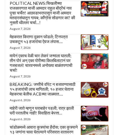
POLITICAL NEWS:चिखलीच्या
राजकारणात माजी आमदार राहुल बोंद्रेंचं नाव
पुन्हा चर्चेत! आठवडाभरापासून माजी आमदार
मतदारसंघातून गायब; काँग्रेस सोडणार का? की
नुसती थील्लर चर्चा…!
August 7, 2026
मेहकरात किराणा दुकान फोडले; टिनपत्रा
उचकटून ५३ हजारांचा ऐवज लंपास….
August 7, 2026
मायेनं एकाच वेळी चार लेकरं जन्माला घातली;
तीन पोरं अन् एका पोरीच्या किलबिलाटानं घर
गजबजलं! चारवनमध्ये अनोख्या बाळंतपणाची
चर्चा!
August 7, 2026
BREAKING: जप्तीचे वॉरंट न बजावण्यासाठी
१५ हजारांची लाच मागितली; १० हजार घेताना
मेहकरचा बेलीफ ACBच्या जाळ्यात….
August 6, 2026
माहेरी जाते म्हणून घराबाहेर पडली; रात्र झाली
घरी परतलीच नाही! विवाहिता बेपत्ता…
August 6, 2026
चांडोळमध्ये आवारा कुत्र्यांचा हैदोस; एका कुत्र्याने
१३ जणांना चावा घेतल्याने परिसरात वातावरण