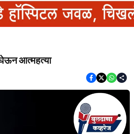
घेऊन आत्महत्या