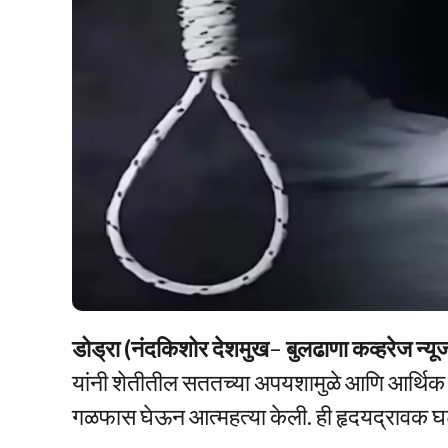
डोड्रा (नंदकिशोर देशमुख
–
बुलढाणा कव्हरेज न्यू
यांनी शेतीतील सततच्या अपयशामुळे आणि आर्थिक सं
गळफास घेऊन आत्महत्या केली. ही हृदयद्रावक घटना