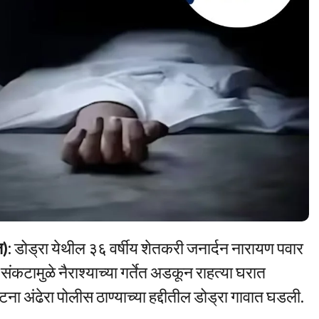
ज):
डोड्रा येथील ३६ वर्षीय शेतकरी जनार्दन नारायण पवार
कटामुळे नैराश्याच्या गर्तेत अडकून राहत्या घरात
 अंढेरा पोलीस ठाण्याच्या हद्दीतील डोड्रा गावात घडली.