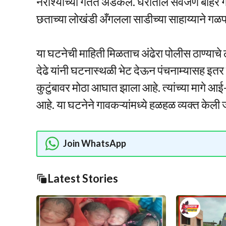
नैराश्याच्या गर्तेत अडकले. घरातील सर्वजण बाहेर 
छताच्या लोखंडी अँगलला साडीच्या साहाय्याने 
या घटनेची माहिती मिळताच अंढेरा पोलीस ठाण्याचे ठ
देढे यांनी घटनास्थळी भेट देऊन पंचनाम्यासह इतर प्रक्
कुटुंबावर मोठा आघात झाला आहे. त्यांच्या मागे 
आहे. या घटनेने गावकऱ्यांमध्ये हळहळ व्यक्त केली
Join WhatsApp
Latest Stories