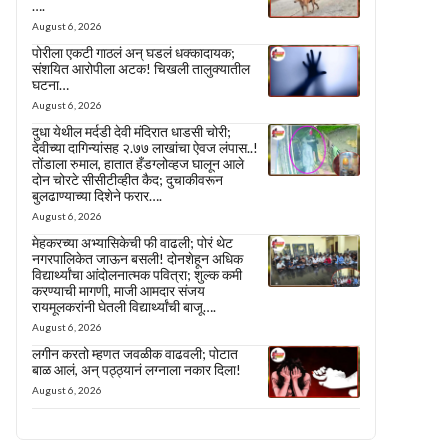
….
August 6, 2026
पोरीला एकटी गाठलं अन् घडलं धक्कादायक;
संशयित आरोपीला अटक! चिखली तालुक्यातील
घटना…
August 6, 2026
दुधा येथील मर्दडी देवी मंदिरात धाडसी चोरी;
देवीच्या दागिन्यांसह २.७७ लाखांचा ऐवज लंपास..!
तोंडाला रुमाल, हातात हँडग्लोव्हज घालून आले
दोन चोरटे सीसीटीव्हीत कैद; दुचाकीवरून
बुलढाण्याच्या दिशेने फरार….
August 6, 2026
मेहकरच्या अभ्यासिकेची फी वाढली; पोरं थेट
नगरपालिकेत जाऊन बसली! दोनशेहून अधिक
विद्यार्थ्यांचा आंदोलनात्मक पवित्रा; शुल्क कमी
करण्याची मागणी, माजी आमदार संजय
रायमूलकरांनी घेतली विद्यार्थ्यांची बाजू….
August 6, 2026
लगीन करतो म्हणत जवळीक वाढवली; पोटात
बाळ आलं, अन् पठ्ठ्यानं लग्नाला नकार दिला!
August 6, 2026