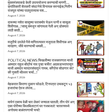
मुख्यमंत्र्याकडे केली उपाययोजना करण्याची मागणी….
क्रांतिकारी शेतकरी संघटनेचे विनायक सरनाईक,नितीन
राजपूत यांच्या पाठपुराव्यास यश….
August 7, 2026
दारूच्या नशेत सासूच्या घरासमोर येऊन पत्नी व सासूला
शिवीगाळ…!सासू समजून सांगायला गेली अन् डोक्यात
लाठी काठी….
August 7, 2026
मजुरीचे उरलेले पैसे मागितल्यावर मजुराला शिवीगाळ अन्
मारहाण; जीवे मारण्याची धमकी….
August 7, 2026
POLITICAL NEWS:चिखलीच्या राजकारणात माजी
आमदार राहुल बोंद्रेंचं नाव पुन्हा चर्चेत! आठवडाभरापासून
माजी आमदार मतदारसंघातून गायब; काँग्रेस सोडणार का?
की नुसती थील्लर चर्चा…!
August 7, 2026
मेहकरात किराणा दुकान फोडले; टिनपत्रा उचकटून ५३
हजारांचा ऐवज लंपास….
August 7, 2026
मायेनं एकाच वेळी चार लेकरं जन्माला घातली; तीन पोरं अन्
एका पोरीच्या किलबिलाटानं घर गजबजलं! चारवनमध्ये
अनोख्या बाळंतपणाची चर्चा!