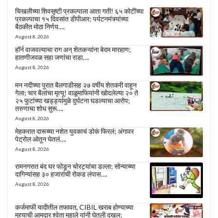
चिखलीच्या शिवसृष्टी प्रकल्पाला आता गती! ६५ कोटींच्या
प्रकल्पाचा १५ दिवसांत डीपीआर; पर्यटनमंत्र्यांच्या
बैठकीत मोठा निर्णय….
August 8, 2026
हॉर्न वाजवल्याचा राग अन् शेतकऱ्यांना बेदम मारहाण;
हातणीजवळ सहा जणांचा राडा….
August 8, 2026
मन नदीच्या पुरात बैलगाडीसह २७ वर्षीय शेतकरी वाहून
गेला; चार बैलांचा मृत्यू! वाळूमाफियांनी खोदलेल्या २० ते
२५ फुटांच्या खड्ड्यांमुळे दुर्घटना घडल्याचा आरोप;
तरुणाचा शोध सुरू….
August 8, 2026
मेहकरात दारूच्या नशेत युवकाचं डोकं फिरलं; अंगावर
पेट्रोल ओतून घेतलं….
August 8, 2026
रामनगरात बंद घर फोडून चोरट्यांचा डल्ला; सोन्याच्या
दागिन्यांसह ३० हजारांची रोकड लंपास….
August 8, 2026
कर्जमाफी यादीतील तफावत, CIBIL खराब होण्याच्या
मुद्द्याची आमदार श्वेता महाले यांनी घेतली दखल;