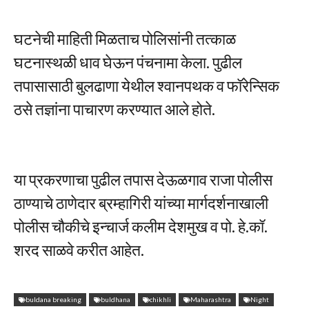
घटनेची माहिती मिळताच पोलिसांनी तत्काळ
घटनास्थळी धाव घेऊन पंचनामा केला. पुढील
तपासासाठी बुलढाणा येथील श्वानपथक व फॉरेन्सिक
ठसे तज्ञांना पाचारण करण्यात आले होते.
या प्रकरणाचा पुढील तपास देऊळगाव राजा पोलीस
ठाण्याचे ठाणेदार ब्रम्हागिरी यांच्या मार्गदर्शनाखाली
पोलीस चौकीचे इन्चार्ज कलीम देशमुख व पो. हे.कॉ.
शरद साळवे करीत आहेत.
buldana breaking
buldhana
chikhli
Maharashtra
Night