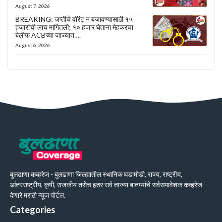
August 7, 2026
BREAKING: जप्तीचे वॉरंट न बजावण्यासाठी १५
हजारांची लाच मागितली; १० हजार घेताना मेहकरचा
बेलीफ ACBच्या जाळ्यात….
August 6, 2026
बुलढाणा कव्हरेज - बुलढाणा जिल्ह्यातील स्थानिक घडामोडी, राज्य, राष्ट्रीय,
आंतरराष्ट्रीय, कृषी, राजकीय तसेच इतर सर्व ताज्या बातम्यांचे सर्वसमावेशक कव्हरेज
देणारे मराठी न्यूज पोर्टल.
Categories