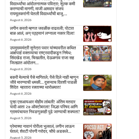
विद्यार्थ्यांचा आंदोलनात्मक पवित्रा; शुल्क कमी
करण्याची मागणी, माजी आमदार संजय
रायमूलकरांनी घेतली विद्यार्थ्यांची बाजू….
August 6, 2026
लगीन करतो म्हणत जवळीक वाढवली; पोटात
बाळ आलं, अन् पठ्ठ्यानं लग्नाला नकार दिला!
August 6, 2026
उपमुख्यमंत्री सुनेत्रा पवार यांच्यावरील कथित
आक्षेपार्ह वक्तव्याचा राष्ट्रवादीकडून निषेध;
सिंदखेड राजा, चिखलीत, देऊळगाव राजा सह
जिल्ह्यात आंदोलन…
August 6, 2026
बकरी मेल्याचे पैसे मागितले; पैसे दिले नाही म्हणून
जीवे मारण्याची धमकी… दुसऱ्याच दिवशी पाडळी
शिंदेत म्हातारा रक्ताच्या थारोळ्यात!
August 6, 2026
पुन्हा एसआयआर मोहीम लांबली! अंतिम मतदार
यादी आता २७ ऑक्टोबरला! जिल्हा परिषद आणि
ग्रामपंचायत निवडणुकाही पुढे जाण्याची शक्यता?
August 5, 2026
प्रेमाच्या नावानं पोरीला भुलवलं, लगीन लाऊन
घेतलं; शेवटी पोरगी गरोदर, चौघे अडकले…
August 5, 2026