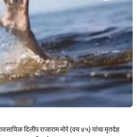
ावसायिक दिलीप राजाराम मोरे (वय ४५) यांचा मृतदेह