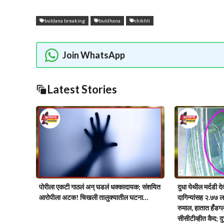
buldana breaking
buldhana
chikhli
Join WhatsApp
Latest Stories
पोरीला एकटी गाठलं अन् घडलं धक्कादायक; संशयित
दुधा येथील मर्दडी दे
आरोपीला अटक! चिखली तालुक्यातील घटना…
दागिन्यांसह २.७७ ल
रुमाल, हातात हँडग्
सीसीटीव्हीत कैद; दु