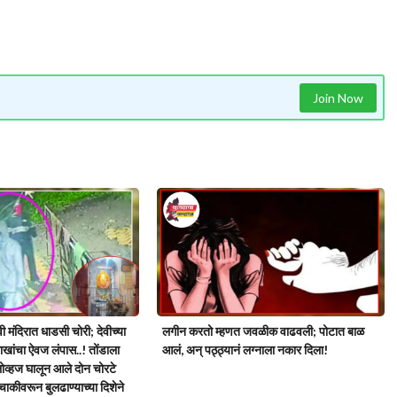
Join Now
वी मंदिरात धाडसी चोरी; देवीच्या
लगीन करतो म्हणत जवळीक वाढवली; पोटात बाळ
ाखांचा ऐवज लंपास..! तोंडाला
आलं, अन् पठ्ठ्यानं लग्नाला नकार दिला!
लोव्हज घालून आले दोन चोरटे
चाकीवरून बुलढाण्याच्या दिशेने