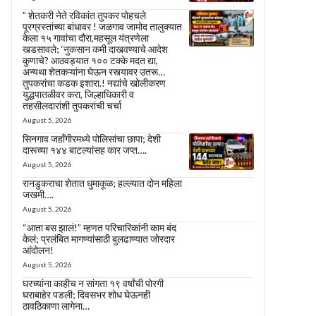
” शेतकरी नेते रविकांत तुपकर पोहचले
पूरग्रस्तांच्या बांधावर ! जळगाव जामोद तालुक्यात
केला १५ गावांचा दौरा,महसूल यंत्रणेला
खडसावले; ‘नुकसान कमी दाखवण्याचे आदेश
कुणाचे? आठवड्यात १०० टक्के मदत द्या,
अन्यथा शेतकऱ्यांना घेऊन रस्त्यावर उतरू…
तुपकरांचा कडक इशारा.! नद्यांचे खोलीकरण
युद्धपातळीवर करा, जिल्हाधिकारी व
तहसीलदारांशी तुपकरांची चर्चा
August 5, 2026
सिनगाव जहाँगीरमध्ये पोलिसांचा छापा; देशी
दारूच्या १४४ बाटल्यांसह कार जप्त….
August 5, 2026
रानडुकराचा शेतात धुमाकूळ; हल्ल्यात दोन महिला
जखमी….
August 5, 2026
“आता बस झालं!” म्हणत परिचारिकांनी काम बंद
केलं; प्रलंबित मागण्यांसाठी बुलढाण्यात जोरदार
आंदोलन!
August 5, 2026
घरच्यांना काहीच न सांगता १९ वर्षांची पोरगी
घराबाहेर पडली; दिवसभर शोध घेऊनही
ठावठिकाणा लागेना…