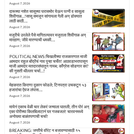
August 7, 2026
दारूच्या नशेत सासूच्या घरासमोर येऊन पत्नी व सासूला
शिवीगाळ…!सासू समजून सांगायला गेली अन् डोक्यात
लाठी काठी….
August 7, 2026
मजुरीचे उरलेले पैसे मागितल्यावर मजुराला शिवीगाळ अन्
मारहाण; जीवे मारण्याची धमकी….
August 7, 2026
POLITICAL NEWS:चिखलीच्या राजकारणात माजी
आमदार राहुल बोंद्रेंचं नाव पुन्हा चर्चेत! आठवडाभरापासून
माजी आमदार मतदारसंघातून गायब; काँग्रेस सोडणार का?
की नुसती थील्लर चर्चा…!
August 7, 2026
मेहकरात किराणा दुकान फोडले; टिनपत्रा उचकटून ५३
हजारांचा ऐवज लंपास….
August 7, 2026
मायेनं एकाच वेळी चार लेकरं जन्माला घातली; तीन पोरं अन्
एका पोरीच्या किलबिलाटानं घर गजबजलं! चारवनमध्ये
अनोख्या बाळंतपणाची चर्चा!
August 7, 2026
BREAKING: जप्तीचे वॉरंट न बजावण्यासाठी १५