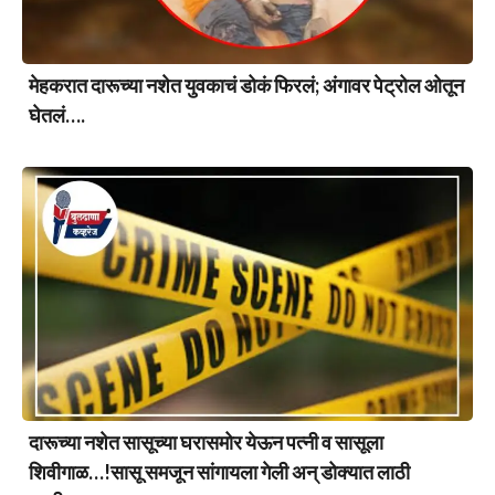
मेहकरात दारूच्या नशेत युवकाचं डोकं फिरलं; अंगावर पेट्रोल ओतून
घेतलं….
दारूच्या नशेत सासूच्या घरासमोर येऊन पत्नी व सासूला
शिवीगाळ…!सासू समजून सांगायला गेली अन् डोक्यात लाठी