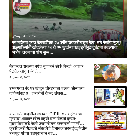
August 8, 2026
मन नदीच्या पुरात बैलगाडीसह २७ वर्षीय शेतकरी वाहून गेला; चार बैलांचा मृत्यू!
वाळूमाफियांनी खोदलेल्या २० ते २५ फुटांच्या खड्ड्यांमुळे दुर्घटना घडल्याचा
आरोप; तरुणाचा शोध सुरू….
मेहकरात दारूच्या नशेत युवकाचं डोकं फिरलं; अंगावर
पेट्रोल ओतून घेतलं….
August 8, 2026
रामनगरात बंद घर फोडून चोरट्यांचा डल्ला; सोन्याच्या
दागिन्यांसह ३० हजारांची रोकड लंपास….
August 8, 2026
कर्जमाफी यादीतील तफावत, CIBIL खराब होण्याच्या
मुद्द्याची आमदार श्वेता महाले यांनी घेतली दखल;
मुख्यमंत्र्याकडे केली उपाययोजना करण्याची मागणी….
क्रांतिकारी शेतकरी संघटनेचे विनायक सरनाईक,नितीन
राजपूत यांच्या पाठपुराव्यास यश….