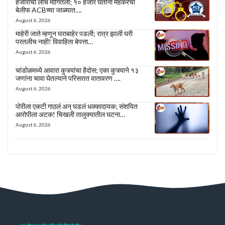
हजारांची लाच मागितली; १० हजार घेताना मेहकरचा
बेलीफ ACBच्या जाळ्यात….
August 6, 2026
माहेरी जाते म्हणून घराबाहेर पडली; रात्र झाली घरी
परतलीच नाही! विवाहिता बेपत्ता…
August 6, 2026
चांडोळमध्ये आवारा कुत्र्यांचा हैदोस; एका कुत्र्याने १३
जणांना चावा घेतल्याने परिसरात वातावरण ….
August 6, 2026
पोरीला एकटी गाठलं अन् घडलं धक्कादायक; संशयित
आरोपीला अटक! चिखली तालुक्यातील घटना…
August 6, 2026