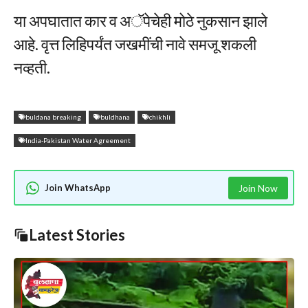
या अपघातात कार व अॅपेचेही मोठे नुकसान झाले
आहे. वृत्त लिहिपर्यंत जखमींची नावे समजू शकली
नव्हती.
buldana breaking
buldhana
chikhli
India-Pakistan Water Agreement
Join WhatsApp
Join Now
Latest Stories