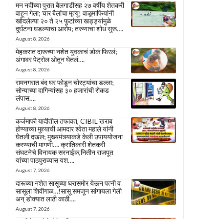
मन नदीच्या पुरात बैलगाडीसह २७ वर्षीय शेतकरी
वाहून गेला; चार बैलांचा मृत्यू! वाळूमाफियांनी
खोदलेल्या २० ते २५ फुटांच्या खड्ड्यांमुळे
दुर्घटना घडल्याचा आरोप; तरुणाचा शोध सुरू….
August 8, 2026
मेहकरात दारूच्या नशेत युवकाचं डोकं फिरलं;
अंगावर पेट्रोल ओतून घेतलं….
August 8, 2026
रामनगरात बंद घर फोडून चोरट्यांचा डल्ला;
सोन्याच्या दागिन्यांसह ३० हजारांची रोकड
लंपास….
August 8, 2026
कर्जमाफी यादीतील तफावत, CIBIL खराब
होण्याच्या मुद्द्याची आमदार श्वेता महाले यांनी
घेतली दखल; मुख्यमंत्र्याकडे केली उपाययोजना
करण्याची मागणी…. क्रांतिकारी शेतकरी
संघटनेचे विनायक सरनाईक,नितीन राजपूत
यांच्या पाठपुराव्यास यश….
August 7, 2026
दारूच्या नशेत सासूच्या घरासमोर येऊन पत्नी व
सासूला शिवीगाळ…!सासू समजून सांगायला गेली
अन् डोक्यात लाठी काठी….
August 7, 2026