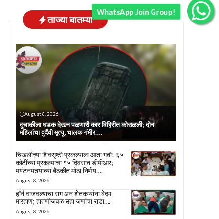
WhatsApp Join Group!
ताज्या बातम्या
August 8, 2026
दुचाकीला धडक देऊन पळणारी कार विहिरीत कोसळली; दोन
महिलांचा दुर्दैवी मृत्यू, चालक गंभीर….
चिखलीच्या शिवसृष्टी प्रकल्पाला आता गती! ६५
कोटींच्या प्रकल्पाचा १५ दिवसांत डीपीआर;
पर्यटनमंत्र्यांच्या बैठकीत मोठा निर्णय….
August 8, 2026
हॉर्न वाजवल्याचा राग अन् शेतकऱ्यांना बेदम
मारहाण; हातणीजवळ सहा जणांचा राडा….
August 8, 2026