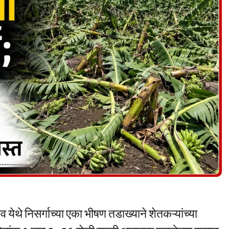
येथे निसर्गाच्या एका भीषण तडाख्याने शेतकऱ्यांच्या