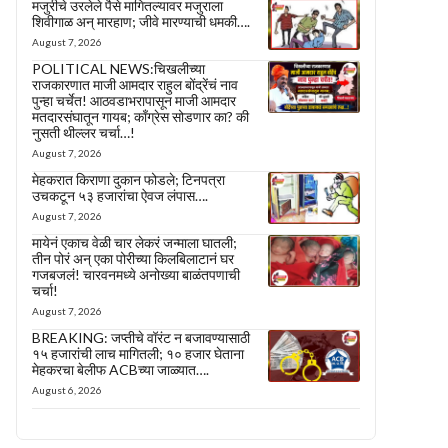
मजुरीचे उरलेले पैसे मागितल्यावर मजुराला
शिवीगाळ अन् मारहाण; जीवे मारण्याची धमकी….
August 7, 2026
POLITICAL NEWS:चिखलीच्या
राजकारणात माजी आमदार राहुल बोंद्रेंचं नाव
पुन्हा चर्चेत! आठवडाभरापासून माजी आमदार
मतदारसंघातून गायब; काँग्रेस सोडणार का? की
नुसती थील्लर चर्चा…!
August 7, 2026
मेहकरात किराणा दुकान फोडले; टिनपत्रा
उचकटून ५३ हजारांचा ऐवज लंपास….
August 7, 2026
मायेनं एकाच वेळी चार लेकरं जन्माला घातली;
तीन पोरं अन् एका पोरीच्या किलबिलाटानं घर
गजबजलं! चारवनमध्ये अनोख्या बाळंतपणाची
चर्चा!
August 7, 2026
BREAKING: जप्तीचे वॉरंट न बजावण्यासाठी
१५ हजारांची लाच मागितली; १० हजार घेताना
मेहकरचा बेलीफ ACBच्या जाळ्यात….
August 6, 2026