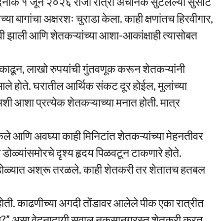
 दिनांक १ जून २०२६ रोजी रात्री अचानक सुटलेल्या सुसाट
ा बागांचा अक्षरशः चुराडा केला. काही क्षणांतच हिरवीगार,
झाली आणि शेतकऱ्यांच्या आशा-आकांक्षाही त्यासोबत
ज काढून, लाखो रुपयांची गुंतवणूक करून शेतकऱ्यांनी
 होते. घरातील आर्थिक संकट दूर होईल, मुलांच्या
अशी आशा प्रत्येक शेतकऱ्याच्या मनात होती. मात्र
ेले आणि अवघ्या काही मिनिटांत शेतकऱ्यांच्या मेहनतीवर
ा डोळ्यांसमोरचे दृश्य हृदय पिळवटून टाकणारे होते.
 डोळ्यात अश्रू तरळले. काही शेतकरी तर शेतातच हतबल
होती. काढणीच्या अगदी तोंडावर आलेले पीक एका रात्रीत
चे?” असा वेदनादायी सवाल नुकसानग्रस्त शेतकरी करत