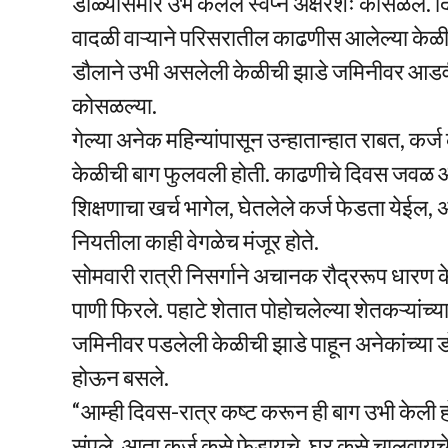
डोळ्यांसमोर उभे केलेले स्वप्न अक्षरशः कोसळले.
वादळी वाऱ्याने परिसरातील काढणीस आलेल्या केळीच्य
डौलाने उभी असलेली केळीची झाडे जमिनीवर आडवी 
कोसळल्या.
गेल्या अनेक महिन्यांपासून उन्हातान्हात राबत, कर्
केळीची बाग फुलवली होती. काढणीचे दिवस जवळ आले
शिक्षणाचा खर्च भागेल, घेतलेले कर्ज फेडता येईल, 
नियतीला काही वेगळेच मंजूर होते.
सोमवारी रात्री निसर्गाने अचानक रौद्ररूप धारण क
पाणी फिरले. पहाटे शेतात पोहोचलेल्या शेतकऱ्यांच्य
जमिनीवर पडलेली केळीची झाडे पाहून अनेकांच्या
होऊन बसले.
“आम्ही दिवस-रात्र कष्ट करून ही बाग उभी केली 
संपले. आता कर्ज कसे फेडायचे, घर कसे चालवाय