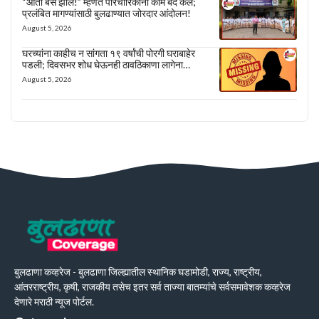
“आता बस झालं!” म्हणत परिचारिकांनी काम बंद केलं;
प्रलंबित मागण्यांसाठी बुलढाण्यात जोरदार आंदोलन!
August 5, 2026
घरच्यांना काहीच न सांगता १९ वर्षांची पोरगी घराबाहेर
पडली; दिवसभर शोध घेऊनही ठावठिकाणा लागेना…
August 5, 2026
बुलढाणा कव्हरेज - बुलढाणा जिल्ह्यातील स्थानिक घडामोडी, राज्य, राष्ट्रीय,
आंतरराष्ट्रीय, कृषी, राजकीय तसेच इतर सर्व ताज्या बातम्यांचे सर्वसमावेशक कव्हरेज
देणारे मराठी न्यूज पोर्टल.