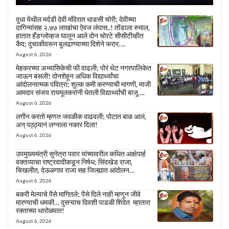
दुधा येथील मर्दडी देवी मंदिरात धाडसी चोरी; देवीच्या
दागिन्यांसह २.७७ लाखांचा ऐवज लंपास..! तोंडाला रुमाल,
हातात हँडग्लोव्हज घालून आले दोन चोरटे सीसीटीव्हीत
कैद; दुचाकीवरून बुलढाण्याच्या दिशेने फरार….
August 6, 2026
मेहकरच्या अभ्यासिकेची फी वाढली; पोरं थेट नगरपालिकेत
जाऊन बसली! दोनशेहून अधिक विद्यार्थ्यांचा
आंदोलनात्मक पवित्रा; शुल्क कमी करण्याची मागणी, माजी
आमदार संजय रायमूलकरांनी घेतली विद्यार्थ्यांची बाजू….
August 6, 2026
लगीन करतो म्हणत जवळीक वाढवली; पोटात बाळ आलं,
अन् पठ्ठ्यानं लग्नाला नकार दिला!
August 6, 2026
उपमुख्यमंत्री सुनेत्रा पवार यांच्यावरील कथित आक्षेपार्ह
वक्तव्याचा राष्ट्रवादीकडून निषेध; सिंदखेड राजा,
चिखलीत, देऊळगाव राजा सह जिल्ह्यात आंदोलन…
August 6, 2026
बकरी मेल्याचे पैसे मागितले; पैसे दिले नाही म्हणून जीवे
मारण्याची धमकी… दुसऱ्याच दिवशी पाडळी शिंदेत म्हातारा
रक्ताच्या थारोळ्यात!
August 6, 2026