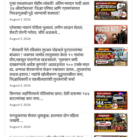
पुन्हा एसआयआर मोहीम लांबली! अंतिम मतदार यादी आता
२७ ऑक्टोबरला! जिल्हा परिषद आणि ग्रामपंचायत
निवडणुकाही पुढे जाण्याची शक्यता?
August 5, 2026
प्रेमाच्या नावानं पोरीला भुलवलं, लगीन लाऊन घेतलं;
शेवटी पोरगी गरोदर, चौघे अडकले…
August 5, 2026
” शेतकरी नेते रविकांत तुपकर पोहचले पूरग्रस्तांच्या
बांधावर ! जळगाव जामोद तालुक्यात केला १५ गावांचा
दौरा,महसूल यंत्रणेला खडसावले; ‘नुकसान कमी
दाखवण्याचे आदेश कुणाचे? आठवड्यात १०० टक्के मदत
द्या, अन्यथा शेतकऱ्यांना घेऊन रस्त्यावर उतरू…तुपकरांचा
कडक इशारा.! नद्यांचे खोलीकरण युद्धपातळीवर करा,
जिल्हाधिकारी व तहसीलदारांशी तुपकरांची चर्चा
August 5, 2026
सिनगाव जहाँगीरमध्ये पोलिसांचा छापा; देशी दारूच्या १४४
बाटल्यांसह कार जप्त….
August 5, 2026
रानडुकराचा शेतात धुमाकूळ; हल्ल्यात दोन महिला
जखमी….
August 5, 2026