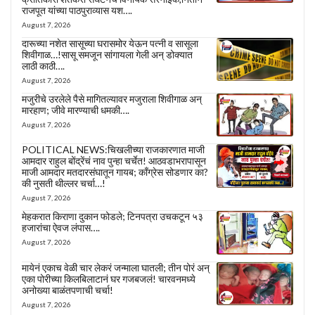
राजपूत यांच्या पाठपुराव्यास यश….
August 7, 2026
दारूच्या नशेत सासूच्या घरासमोर येऊन पत्नी व सासूला
शिवीगाळ…!सासू समजून सांगायला गेली अन् डोक्यात
लाठी काठी….
August 7, 2026
मजुरीचे उरलेले पैसे मागितल्यावर मजुराला शिवीगाळ अन्
मारहाण; जीवे मारण्याची धमकी….
August 7, 2026
POLITICAL NEWS:चिखलीच्या राजकारणात माजी
आमदार राहुल बोंद्रेंचं नाव पुन्हा चर्चेत! आठवडाभरापासून
माजी आमदार मतदारसंघातून गायब; काँग्रेस सोडणार का?
की नुसती थील्लर चर्चा…!
August 7, 2026
मेहकरात किराणा दुकान फोडले; टिनपत्रा उचकटून ५३
हजारांचा ऐवज लंपास….
August 7, 2026
मायेनं एकाच वेळी चार लेकरं जन्माला घातली; तीन पोरं अन्
एका पोरीच्या किलबिलाटानं घर गजबजलं! चारवनमध्ये
अनोख्या बाळंतपणाची चर्चा!
August 7, 2026