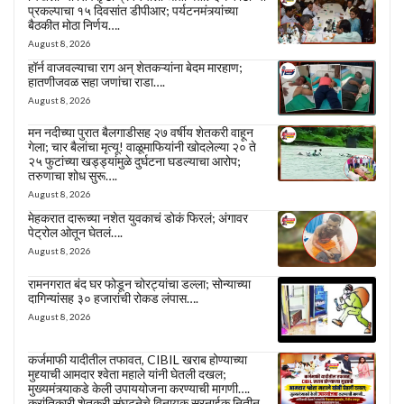
प्रकल्पाचा १५ दिवसांत डीपीआर; पर्यटनमंत्र्यांच्या
बैठकीत मोठा निर्णय….
August 8, 2026
हॉर्न वाजवल्याचा राग अन् शेतकऱ्यांना बेदम मारहाण;
हातणीजवळ सहा जणांचा राडा….
August 8, 2026
मन नदीच्या पुरात बैलगाडीसह २७ वर्षीय शेतकरी वाहून
गेला; चार बैलांचा मृत्यू! वाळूमाफियांनी खोदलेल्या २० ते
२५ फुटांच्या खड्ड्यांमुळे दुर्घटना घडल्याचा आरोप;
तरुणाचा शोध सुरू….
August 8, 2026
मेहकरात दारूच्या नशेत युवकाचं डोकं फिरलं; अंगावर
पेट्रोल ओतून घेतलं….
August 8, 2026
रामनगरात बंद घर फोडून चोरट्यांचा डल्ला; सोन्याच्या
दागिन्यांसह ३० हजारांची रोकड लंपास….
August 8, 2026
कर्जमाफी यादीतील तफावत, CIBIL खराब होण्याच्या
मुद्द्याची आमदार श्वेता महाले यांनी घेतली दखल;
मुख्यमंत्र्याकडे केली उपाययोजना करण्याची मागणी….
क्रांतिकारी शेतकरी संघटनेचे विनायक सरनाईक,नितीन