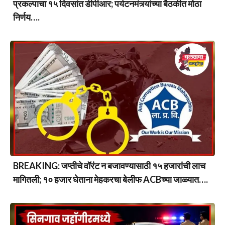
प्रकल्पाचा १५ दिवसांत डीपीआर; पर्यटनमंत्र्यांच्या बैठकीत मोठा
निर्णय….
BREAKING: जप्तीचे वॉरंट न बजावण्यासाठी १५ हजारांची लाच
मागितली; १० हजार घेताना मेहकरचा बेलीफ ACBच्या जाळ्यात….