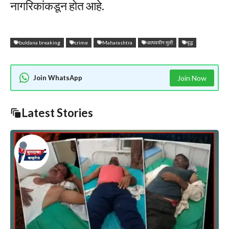
नागरिकांकडून होत आहे.
buldana breaking
crime
Maharashtra
अल्पवयीन मुली
वृद्ध
Join WhatsApp
Join Now
Latest Stories