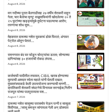
August 8, 2026
मन नदीच्या पुरात बैलगाडीसह २७ वर्षीय शेतकरी वाहून
गेला; चार बैलांचा मृत्यू! वाळूमाफियांनी खोदलेल्या २० ते
२५ फुटांच्या खड्ड्यांमुळे दुर्घटना घडल्याचा आरोप;
तरुणाचा शोध सुरू….
August 8, 2026
मेहकरात दारूच्या नशेत युवकाचं डोकं फिरलं; अंगावर
पेट्रोल ओतून घेतलं….
August 8, 2026
रामनगरात बंद घर फोडून चोरट्यांचा डल्ला; सोन्याच्या
दागिन्यांसह ३० हजारांची रोकड लंपास….
August 8, 2026
कर्जमाफी यादीतील तफावत, CIBIL खराब होण्याच्या
मुद्द्याची आमदार श्वेता महाले यांनी घेतली दखल;
मुख्यमंत्र्याकडे केली उपाययोजना करण्याची मागणी….
क्रांतिकारी शेतकरी संघटनेचे विनायक सरनाईक,नितीन
राजपूत यांच्या पाठपुराव्यास यश….
August 7, 2026
दारूच्या नशेत सासूच्या घरासमोर येऊन पत्नी व सासूला
शिवीगाळ…!सासू समजून सांगायला गेली अन् डोक्यात
लाठी काठी….