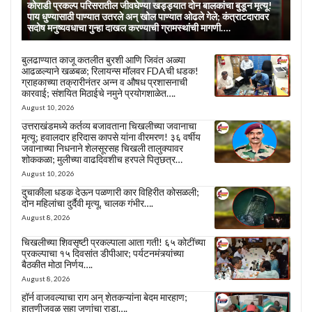
कोराडी प्रकल्प परिसरातील जीवघेण्या खड्ड्यात दोन बालकांचा बुडून मृत्यू!
पाय धुण्यासाठी पाण्यात उतरले अन् खोल पाण्यात ओढले गेले; कंत्राटदारावर
सदोष मनुष्यवधाचा गुन्हा दाखल करण्याची ग्रामस्थांची मागणी….
बुलढाण्यात काजू कतलीत बुरशी आणि जिवंत अळ्या
आढळल्याने खळबळ; रिलायन्स मॉलवर FDAची धडक!
ग्राहकाच्या तक्रारीनंतर अन्न व औषध प्रशासनाची
कारवाई; संशयित मिठाईचे नमुने प्रयोगशाळेत….
August 10, 2026
उत्तराखंडमध्ये कर्तव्य बजावताना चिखलीच्या जवानाचा
मृत्यू; हवालदार हरिदास कापसे यांना वीरमरण! ३६ वर्षीय
जवानाच्या निधनाने शेलसूरसह चिखली तालुक्यावर
शोककळा; मुलीच्या वाढदिवशीच हरपले पितृछत्र…
August 10, 2026
दुचाकीला धडक देऊन पळणारी कार विहिरीत कोसळली;
दोन महिलांचा दुर्दैवी मृत्यू, चालक गंभीर….
August 8, 2026
चिखलीच्या शिवसृष्टी प्रकल्पाला आता गती! ६५ कोटींच्या
प्रकल्पाचा १५ दिवसांत डीपीआर; पर्यटनमंत्र्यांच्या
बैठकीत मोठा निर्णय….
August 8, 2026
हॉर्न वाजवल्याचा राग अन् शेतकऱ्यांना बेदम मारहाण;
हातणीजवळ सहा जणांचा राडा….