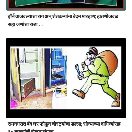
हॉर्न वाजवल्याचा राग अन् शेतकऱ्यांना बेदम मारहाण; हातणीजवळ
सहा जणांचा राडा….
रामनगरात बंद घर फोडून चोरट्यांचा डल्ला; सोन्याच्या दागिन्यांसह
३० हजारांची रोकड लंपास….