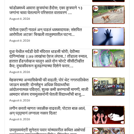
चांडोळमध्ये आवारा कुत्र्यांचा हैदोस; एका कुत्र्याने १३
जणांना चावा घेतल्याने परिसरात वातावरण ….
August 6, 2026
पोरीला एकटी गाठलं अन् घडलं धक्कादायक; संशयित
आरोपीला अटक! चिखली तालुक्यातील घटना…
August 6, 2026
दुधा येथील मर्दडी देवी मंदिरात धाडसी चोरी; देवीच्या
दागिन्यांसह २.७७ लाखांचा ऐवज लंपास..! तोंडाला रुमाल,
हातात हँडग्लोव्हज घालून आले दोन चोरटे सीसीटीव्हीत
कैद; दुचाकीवरून बुलढाण्याच्या दिशेने फरार….
August 6, 2026
मेहकरच्या अभ्यासिकेची फी वाढली; पोरं थेट नगरपालिकेत
जाऊन बसली! दोनशेहून अधिक विद्यार्थ्यांचा
आंदोलनात्मक पवित्रा; शुल्क कमी करण्याची मागणी, माजी
आमदार संजय रायमूलकरांनी घेतली विद्यार्थ्यांची बाजू….
August 6, 2026
लगीन करतो म्हणत जवळीक वाढवली; पोटात बाळ आलं,
अन् पठ्ठ्यानं लग्नाला नकार दिला!
August 6, 2026
उपमुख्यमंत्री सुनेत्रा पवार यांच्यावरील कथित आक्षेपार्ह