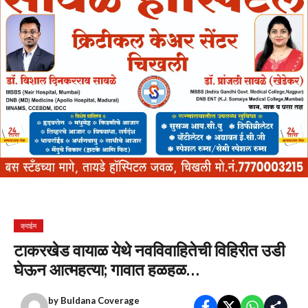
क्राईम
टाकरखेड वायाळ येथे नवविवाहितेची विहिरीत उडी
घेऊन आत्महत्या; गावात हळहळ…
by
Buldana Coverage