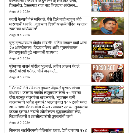
वक्तव्याचा राष्ट्रवादीकडून निषेध; सिंदखेड राजा,
चिखलीत, देऊळगाव राजा सह जिल्ह्यात आंदोलन…
August 6, 2026
बकरी मेल्याचे पैसे मागितले; पैसे दिले नाही म्हणून जीवे
मारण्याची धमकी… दुसऱ्याच दिवशी पाडळी शिंदेत म्हातारा
रक्ताच्या थारोळ्यात!
August 6, 2026
पुन्हा एसआयआर मोहीम लांबली! अंतिम मतदार यादी आता
२७ ऑक्टोबरला! जिल्हा परिषद आणि ग्रामपंचायत
निवडणुकाही पुढे जाण्याची शक्यता?
August 5, 2026
प्रेमाच्या नावानं पोरीला भुलवलं, लगीन लाऊन घेतलं;
शेवटी पोरगी गरोदर, चौघे अडकले…
August 5, 2026
” शेतकरी नेते रविकांत तुपकर पोहचले पूरग्रस्तांच्या
बांधावर ! जळगाव जामोद तालुक्यात केला १५ गावांचा
दौरा,महसूल यंत्रणेला खडसावले; ‘नुकसान कमी
दाखवण्याचे आदेश कुणाचे? आठवड्यात १०० टक्के मदत
द्या, अन्यथा शेतकऱ्यांना घेऊन रस्त्यावर उतरू…तुपकरांचा
कडक इशारा.! नद्यांचे खोलीकरण युद्धपातळीवर करा,
जिल्हाधिकारी व तहसीलदारांशी तुपकरांची चर्चा
August 5, 2026
सिनगाव जहाँगीरमध्ये पोलिसांचा छापा; देशी दारूच्या १४४