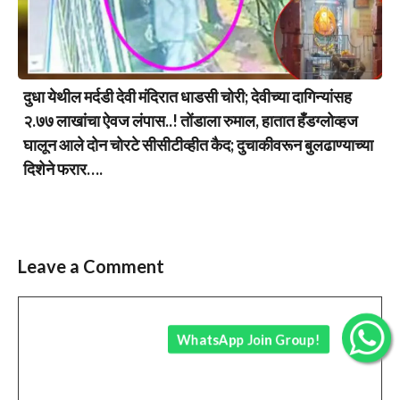
दुधा येथील मर्दडी देवी मंदिरात धाडसी चोरी; देवीच्या दागिन्यांसह
२.७७ लाखांचा ऐवज लंपास..! तोंडाला रुमाल, हातात हँडग्लोव्हज
घालून आले दोन चोरटे सीसीटीव्हीत कैद; दुचाकीवरून बुलढाण्याच्या
दिशेने फरार….
Leave a Comment
Comment
WhatsApp Join Group!