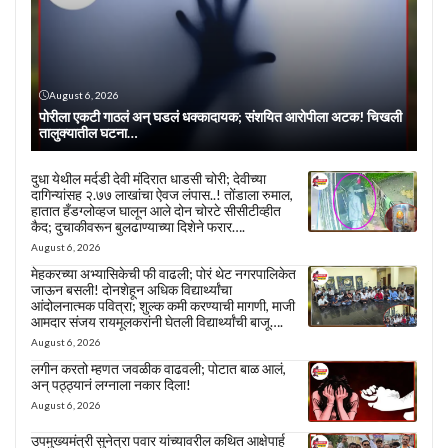
August 6, 2026
पोरीला एकटी गाठलं अन् घडलं धक्कादायक; संशयित आरोपीला अटक! चिखली
तालुक्यातील घटना…
दुधा येथील मर्दडी देवी मंदिरात धाडसी चोरी; देवीच्या
दागिन्यांसह २.७७ लाखांचा ऐवज लंपास..! तोंडाला रुमाल,
हातात हँडग्लोव्हज घालून आले दोन चोरटे सीसीटीव्हीत
कैद; दुचाकीवरून बुलढाण्याच्या दिशेने फरार….
August 6, 2026
मेहकरच्या अभ्यासिकेची फी वाढली; पोरं थेट नगरपालिकेत
जाऊन बसली! दोनशेहून अधिक विद्यार्थ्यांचा
आंदोलनात्मक पवित्रा; शुल्क कमी करण्याची मागणी, माजी
आमदार संजय रायमूलकरांनी घेतली विद्यार्थ्यांची बाजू….
August 6, 2026
लगीन करतो म्हणत जवळीक वाढवली; पोटात बाळ आलं,
अन् पठ्ठ्यानं लग्नाला नकार दिला!
August 6, 2026
उपमुख्यमंत्री सुनेत्रा पवार यांच्यावरील कथित आक्षेपार्ह