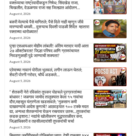
वक्तव्याचा राष्ट्रवादीकडून निषेध; सिंदखेड राजा,
चिखलीत, देऊळगाव राजा सह जिल्ह्यात आंदोलन…
August 6, 2026
बकरी मेल्याचे पैसे मागितले; पैसे दिले नाही म्हणून जीवे
मारण्याची धमकी… दुसऱ्याच दिवशी पाडळी शिंदेत म्हातारा
रक्ताच्या थारोळ्यात!
August 6, 2026
पुन्हा एसआयआर मोहीम लांबली! अंतिम मतदार यादी आता
२७ ऑक्टोबरला! जिल्हा परिषद आणि ग्रामपंचायत
निवडणुकाही पुढे जाण्याची शक्यता?
August 5, 2026
प्रेमाच्या नावानं पोरीला भुलवलं, लगीन लाऊन घेतलं;
शेवटी पोरगी गरोदर, चौघे अडकले…
August 5, 2026
” शेतकरी नेते रविकांत तुपकर पोहचले पूरग्रस्तांच्या
बांधावर ! जळगाव जामोद तालुक्यात केला १५ गावांचा
दौरा,महसूल यंत्रणेला खडसावले; ‘नुकसान कमी
दाखवण्याचे आदेश कुणाचे? आठवड्यात १०० टक्के मदत
द्या, अन्यथा शेतकऱ्यांना घेऊन रस्त्यावर उतरू…तुपकरांचा
कडक इशारा.! नद्यांचे खोलीकरण युद्धपातळीवर करा,
जिल्हाधिकारी व तहसीलदारांशी तुपकरांची चर्चा
August 5, 2026
सिनगाव जहाँगीरमध्ये पोलिसांचा छापा; देशी दारूच्या १४४