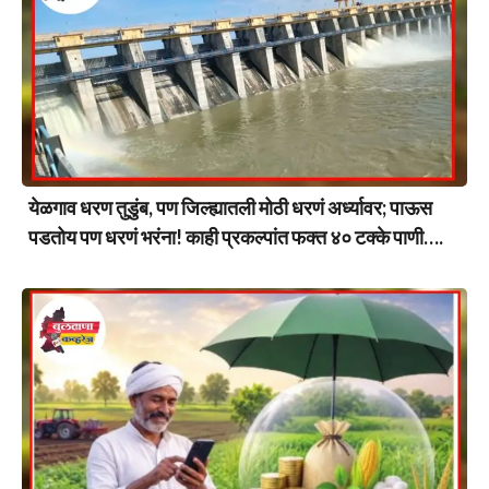
येळगाव धरण तुडुंब, पण जिल्ह्यातली मोठी धरणं अर्ध्यावर; पाऊस
पडतोय पण धरणं भरंना! काही प्रकल्पांत फक्त ४० टक्के पाणी….