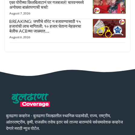
एका पोरीच्या किलबिलाटानं घर गजबजलं! चारवनमध्ये
अनोख्या बाळंतपणाची चर्चा!
August 7, 2026
BREAKING: जप्तीचे वॉरंट न बजावण्यासाठी १५
हजारांची लाच मागितली; १० हजार घेताना मेहकरचा
बेलीफ ACBच्या जाळ्यात….
August 6, 2026
बुलढाणा कव्हरेज - बुलढाणा जिल्ह्यातील स्थानिक घडामोडी, राज्य, राष्ट्रीय,
आंतरराष्ट्रीय, कृषी, राजकीय तसेच इतर सर्व ताज्या बातम्यांचे सर्वसमावेशक कव्हरेज
देणारे मराठी न्यूज पोर्टल.