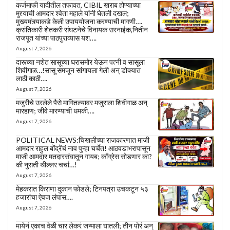
कर्जमाफी यादीतील तफावत, CIBIL खराब होण्याच्या
मुद्द्याची आमदार श्वेता महाले यांनी घेतली दखल;
मुख्यमंत्र्याकडे केली उपाययोजना करण्याची मागणी….
क्रांतिकारी शेतकरी संघटनेचे विनायक सरनाईक,नितीन
राजपूत यांच्या पाठपुराव्यास यश….
August 7, 2026
दारूच्या नशेत सासूच्या घरासमोर येऊन पत्नी व सासूला
शिवीगाळ…!सासू समजून सांगायला गेली अन् डोक्यात
लाठी काठी….
August 7, 2026
मजुरीचे उरलेले पैसे मागितल्यावर मजुराला शिवीगाळ अन्
मारहाण; जीवे मारण्याची धमकी….
August 7, 2026
POLITICAL NEWS:चिखलीच्या राजकारणात माजी
आमदार राहुल बोंद्रेंचं नाव पुन्हा चर्चेत! आठवडाभरापासून
माजी आमदार मतदारसंघातून गायब; काँग्रेस सोडणार का?
की नुसती थील्लर चर्चा…!
August 7, 2026
मेहकरात किराणा दुकान फोडले; टिनपत्रा उचकटून ५३
हजारांचा ऐवज लंपास….
August 7, 2026
मायेनं एकाच वेळी चार लेकरं जन्माला घातली; तीन पोरं अन्