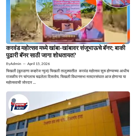
करवंड महोत्सव मध्ये खांबा-खांबावर संजूभाऊचे बॅनर; बाकी
पुढारी बॅनर साठी जागा शोधतायत?
By
Admin
—
April 15, 2026
चिखली (बुलडाणा कव्हरेज न्युज) चिखली तालुक्यातील करवंड महोत्सव सुरू होण्याच्या आधीच
राजकीय रंग चांगलाच चढलेला दिसतोय. चिखली विधानसभा मतदारसंघात आज होणाऱ्या या
महोत्सवाची जोरदार ...