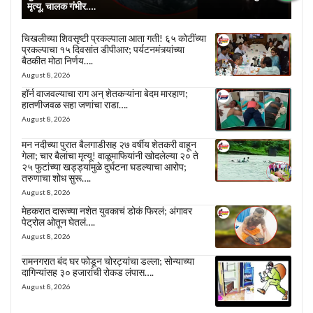
मृत्यू, चालक गंभीर….
चिखलीच्या शिवसृष्टी प्रकल्पाला आता गती! ६५ कोटींच्या
प्रकल्पाचा १५ दिवसांत डीपीआर; पर्यटनमंत्र्यांच्या
बैठकीत मोठा निर्णय….
August 8, 2026
हॉर्न वाजवल्याचा राग अन् शेतकऱ्यांना बेदम मारहाण;
हातणीजवळ सहा जणांचा राडा….
August 8, 2026
मन नदीच्या पुरात बैलगाडीसह २७ वर्षीय शेतकरी वाहून
गेला; चार बैलांचा मृत्यू! वाळूमाफियांनी खोदलेल्या २० ते
२५ फुटांच्या खड्ड्यांमुळे दुर्घटना घडल्याचा आरोप;
तरुणाचा शोध सुरू….
August 8, 2026
मेहकरात दारूच्या नशेत युवकाचं डोकं फिरलं; अंगावर
पेट्रोल ओतून घेतलं….
August 8, 2026
रामनगरात बंद घर फोडून चोरट्यांचा डल्ला; सोन्याच्या
दागिन्यांसह ३० हजारांची रोकड लंपास….
August 8, 2026