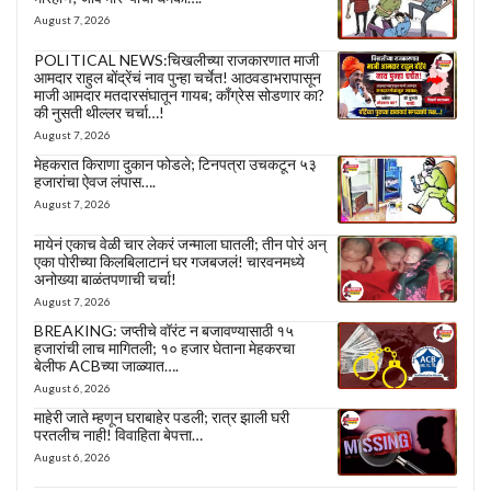
August 7, 2026
POLITICAL NEWS:चिखलीच्या राजकारणात माजी
आमदार राहुल बोंद्रेंचं नाव पुन्हा चर्चेत! आठवडाभरापासून
माजी आमदार मतदारसंघातून गायब; काँग्रेस सोडणार का?
की नुसती थील्लर चर्चा…!
August 7, 2026
मेहकरात किराणा दुकान फोडले; टिनपत्रा उचकटून ५३
हजारांचा ऐवज लंपास….
August 7, 2026
मायेनं एकाच वेळी चार लेकरं जन्माला घातली; तीन पोरं अन्
एका पोरीच्या किलबिलाटानं घर गजबजलं! चारवनमध्ये
अनोख्या बाळंतपणाची चर्चा!
August 7, 2026
BREAKING: जप्तीचे वॉरंट न बजावण्यासाठी १५
हजारांची लाच मागितली; १० हजार घेताना मेहकरचा
बेलीफ ACBच्या जाळ्यात….
August 6, 2026
माहेरी जाते म्हणून घराबाहेर पडली; रात्र झाली घरी
परतलीच नाही! विवाहिता बेपत्ता…
August 6, 2026