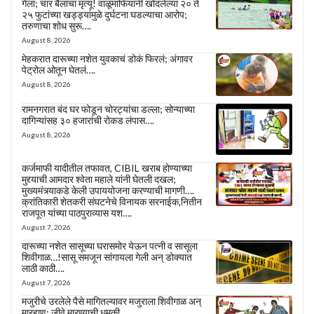
गेला; चार बैलांचा मृत्यू! वाळूमाफियांनी खोदलेल्या २० ते
२५ फुटांच्या खड्ड्यांमुळे दुर्घटना घडल्याचा आरोप;
तरुणाचा शोध सुरू….
August 8, 2026
मेहकरात दारूच्या नशेत युवकाचं डोकं फिरलं; अंगावर
पेट्रोल ओतून घेतलं….
August 8, 2026
रामनगरात बंद घर फोडून चोरट्यांचा डल्ला; सोन्याच्या
दागिन्यांसह ३० हजारांची रोकड लंपास….
August 8, 2026
कर्जमाफी यादीतील तफावत, CIBIL खराब होण्याच्या
मुद्द्याची आमदार श्वेता महाले यांनी घेतली दखल;
मुख्यमंत्र्याकडे केली उपाययोजना करण्याची मागणी….
क्रांतिकारी शेतकरी संघटनेचे विनायक सरनाईक,नितीन
राजपूत यांच्या पाठपुराव्यास यश….
August 7, 2026
दारूच्या नशेत सासूच्या घरासमोर येऊन पत्नी व सासूला
शिवीगाळ…!सासू समजून सांगायला गेली अन् डोक्यात
लाठी काठी….
August 7, 2026
मजुरीचे उरलेले पैसे मागितल्यावर मजुराला शिवीगाळ अन्
मारहाण; जीवे मारण्याची धमकी….