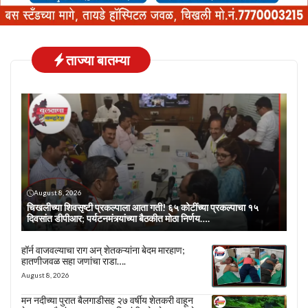
ताज्या बातम्या
August 8, 2026
चिखलीच्या शिवसृष्टी प्रकल्पाला आता गती! ६५ कोटींच्या प्रकल्पाचा १५
दिवसांत डीपीआर; पर्यटनमंत्र्यांच्या बैठकीत मोठा निर्णय….
हॉर्न वाजवल्याचा राग अन् शेतकऱ्यांना बेदम मारहाण;
हातणीजवळ सहा जणांचा राडा….
August 8, 2026
मन नदीच्या पुरात बैलगाडीसह २७ वर्षीय शेतकरी वाहून