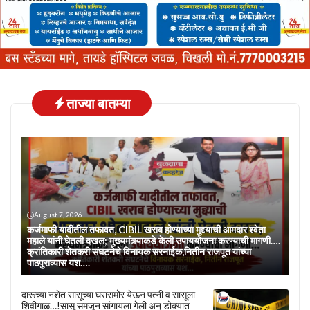
ताज्या बातम्या
August 7, 2026
कर्जमाफी यादीतील तफावत, CIBIL खराब होण्याच्या मुद्द्याची आमदार श्वेता
महाले यांनी घेतली दखल; मुख्यमंत्र्याकडे केली उपाययोजना करण्याची मागणी….
क्रांतिकारी शेतकरी संघटनेचे विनायक सरनाईक,नितीन राजपूत यांच्या
पाठपुराव्यास यश….
दारूच्या नशेत सासूच्या घरासमोर येऊन पत्नी व सासूला
शिवीगाळ…!सासू समजून सांगायला गेली अन् डोक्यात