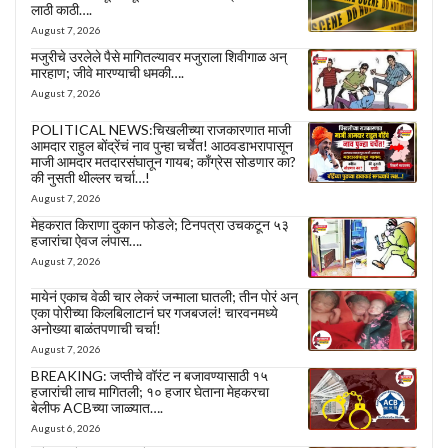
लाठी काठी….
August 7, 2026
मजुरीचे उरलेले पैसे मागितल्यावर मजुराला शिवीगाळ अन्
मारहाण; जीवे मारण्याची धमकी….
August 7, 2026
POLITICAL NEWS:चिखलीच्या राजकारणात माजी
आमदार राहुल बोंद्रेंचं नाव पुन्हा चर्चेत! आठवडाभरापासून
माजी आमदार मतदारसंघातून गायब; काँग्रेस सोडणार का?
की नुसती थील्लर चर्चा…!
August 7, 2026
मेहकरात किराणा दुकान फोडले; टिनपत्रा उचकटून ५३
हजारांचा ऐवज लंपास….
August 7, 2026
मायेनं एकाच वेळी चार लेकरं जन्माला घातली; तीन पोरं अन्
एका पोरीच्या किलबिलाटानं घर गजबजलं! चारवनमध्ये
अनोख्या बाळंतपणाची चर्चा!
August 7, 2026
BREAKING: जप्तीचे वॉरंट न बजावण्यासाठी १५
हजारांची लाच मागितली; १० हजार घेताना मेहकरचा
बेलीफ ACBच्या जाळ्यात….
August 6, 2026