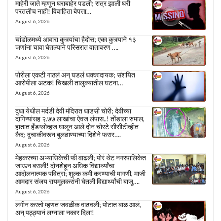
माहेरी जाते म्हणून घराबाहेर पडली; रात्र झाली घरी
परतलीच नाही! विवाहिता बेपत्ता…
August 6, 2026
चांडोळमध्ये आवारा कुत्र्यांचा हैदोस; एका कुत्र्याने १३
जणांना चावा घेतल्याने परिसरात वातावरण ….
August 6, 2026
पोरीला एकटी गाठलं अन् घडलं धक्कादायक; संशयित
आरोपीला अटक! चिखली तालुक्यातील घटना…
August 6, 2026
दुधा येथील मर्दडी देवी मंदिरात धाडसी चोरी; देवीच्या
दागिन्यांसह २.७७ लाखांचा ऐवज लंपास..! तोंडाला रुमाल,
हातात हँडग्लोव्हज घालून आले दोन चोरटे सीसीटीव्हीत
कैद; दुचाकीवरून बुलढाण्याच्या दिशेने फरार….
August 6, 2026
मेहकरच्या अभ्यासिकेची फी वाढली; पोरं थेट नगरपालिकेत
जाऊन बसली! दोनशेहून अधिक विद्यार्थ्यांचा
आंदोलनात्मक पवित्रा; शुल्क कमी करण्याची मागणी, माजी
आमदार संजय रायमूलकरांनी घेतली विद्यार्थ्यांची बाजू….
August 6, 2026
लगीन करतो म्हणत जवळीक वाढवली; पोटात बाळ आलं,
अन् पठ्ठ्यानं लग्नाला नकार दिला!