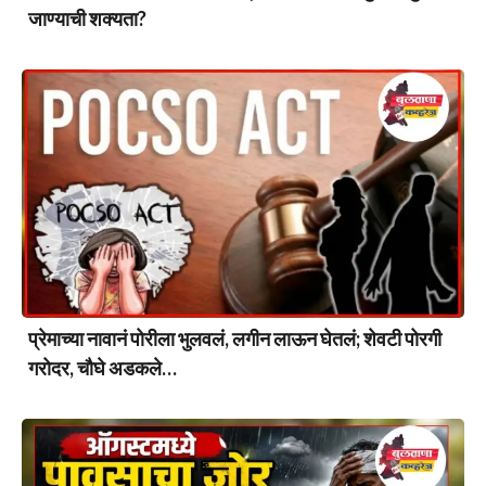
जाण्याची शक्यता?
प्रेमाच्या नावानं पोरीला भुलवलं, लगीन लाऊन घेतलं; शेवटी पोरगी
गरोदर, चौघे अडकले…