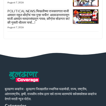
August 7, 2026
POLITICAL NEWS:चिखलीच्या राजकारणात माजी
आमदार राहुल बोंद्रेंचं नाव पुन्हा चर्चेत! आठवडाभरापासून
माजी आमदार मतदारसंघातून गायब; काँग्रेस सोडणार का?
की नुसती थील्लर चर्चा…!
August 7, 2026
बुलढाणा कव्हरेज - बुलढाणा जिल्ह्यातील स्थानिक घडामोडी, राज्य, राष्ट्रीय,
आंतरराष्ट्रीय, कृषी, राजकीय तसेच इतर सर्व ताज्या बातम्यांचे सर्वसमावेशक कव्हरेज
देणारे मराठी न्यूज पोर्टल.
Categories