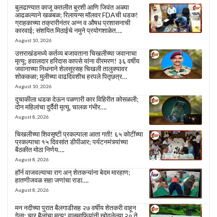
बुलढाण्यात काजू कतलीत बुरशी आणि जिवंत अळ्या
आढळल्याने खळबळ; रिलायन्स मॉलवर FDAची धडक!
ग्राहकाच्या तक्रारीनंतर अन्न व औषध प्रशासनाची
कारवाई; संशयित मिठाईचे नमुने प्रयोगशाळेत….
August 10, 2026
उत्तराखंडमध्ये कर्तव्य बजावताना चिखलीच्या जवानाचा
मृत्यू; हवालदार हरिदास कापसे यांना वीरमरण! ३६ वर्षीय
जवानाच्या निधनाने शेलसूरसह चिखली तालुक्यावर
शोककळा; मुलीच्या वाढदिवशीच हरपले पितृछत्र…
August 10, 2026
दुचाकीला धडक देऊन पळणारी कार विहिरीत कोसळली;
दोन महिलांचा दुर्दैवी मृत्यू, चालक गंभीर….
August 8, 2026
चिखलीच्या शिवसृष्टी प्रकल्पाला आता गती! ६५ कोटींच्या
प्रकल्पाचा १५ दिवसांत डीपीआर; पर्यटनमंत्र्यांच्या
बैठकीत मोठा निर्णय….
August 8, 2026
हॉर्न वाजवल्याचा राग अन् शेतकऱ्यांना बेदम मारहाण;
हातणीजवळ सहा जणांचा राडा….
August 8, 2026
मन नदीच्या पुरात बैलगाडीसह २७ वर्षीय शेतकरी वाहून
गेला; चार बैलांचा मृत्यू! वाळूमाफियांनी खोदलेल्या २० ते