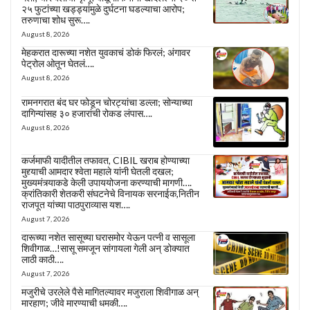
२५ फुटांच्या खड्ड्यांमुळे दुर्घटना घडल्याचा आरोप;
तरुणाचा शोध सुरू….
August 8, 2026
मेहकरात दारूच्या नशेत युवकाचं डोकं फिरलं; अंगावर
पेट्रोल ओतून घेतलं….
August 8, 2026
रामनगरात बंद घर फोडून चोरट्यांचा डल्ला; सोन्याच्या
दागिन्यांसह ३० हजारांची रोकड लंपास….
August 8, 2026
कर्जमाफी यादीतील तफावत, CIBIL खराब होण्याच्या
मुद्द्याची आमदार श्वेता महाले यांनी घेतली दखल;
मुख्यमंत्र्याकडे केली उपाययोजना करण्याची मागणी….
क्रांतिकारी शेतकरी संघटनेचे विनायक सरनाईक,नितीन
राजपूत यांच्या पाठपुराव्यास यश….
August 7, 2026
दारूच्या नशेत सासूच्या घरासमोर येऊन पत्नी व सासूला
शिवीगाळ…!सासू समजून सांगायला गेली अन् डोक्यात
लाठी काठी….
August 7, 2026
मजुरीचे उरलेले पैसे मागितल्यावर मजुराला शिवीगाळ अन्
मारहाण; जीवे मारण्याची धमकी….