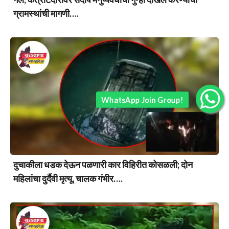
ग्रामस्थांची मागणी….
WhatsApp Join Group!
दुचाकीला धडक देऊन पळणारी कार विहिरीत कोसळली; दोन
महिलांचा दुर्दैवी मृत्यू, चालक गंभीर….