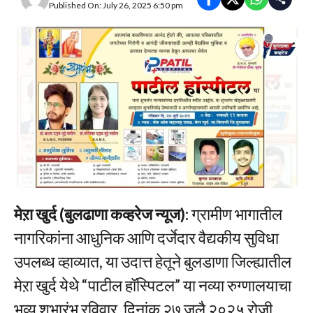
Published On: July 26, 2025 6:50 pm
मेऱा खुर्द (बुलढाणा कव्हरेज न्यूज):
ग्रामीण भागातील
नागरिकांना आधुनिक आणि दर्जेदार वैद्यकीय सुविधा
उपलब्ध व्हाव्यात, या उदात्त हेतूने बुलडाणा जिल्ह्यातील
मेऱा खुर्द येथे “पाटील हॉस्पिटल” या नव्या रुग्णालयाचा
भव्य शुभारंभ रविवार, दिनांक २७ जुलै २०२५ रोजी