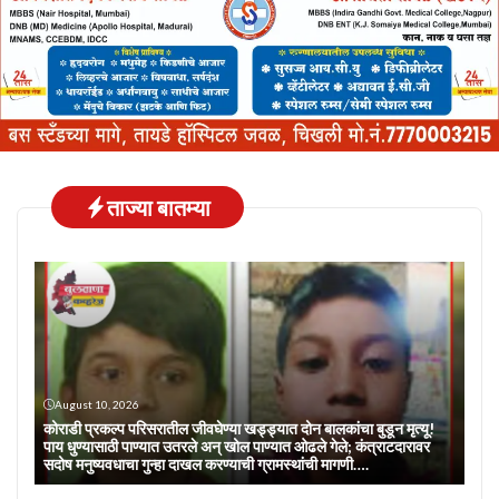
ताज्या बातम्या
August 10, 2026
कोराडी प्रकल्प परिसरातील जीवघेण्या खड्ड्यात दोन बालकांचा बुडून मृत्यू!
पाय धुण्यासाठी पाण्यात उतरले अन् खोल पाण्यात ओढले गेले; कंत्राटदारावर
सदोष मनुष्यवधाचा गुन्हा दाखल करण्याची ग्रामस्थांची मागणी….