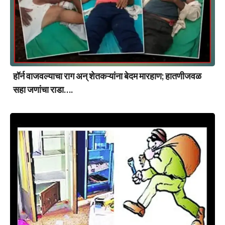
हॉर्न वाजवल्याचा राग अन् शेतकऱ्यांना बेदम मारहाण; हातणीजवळ
सहा जणांचा राडा….