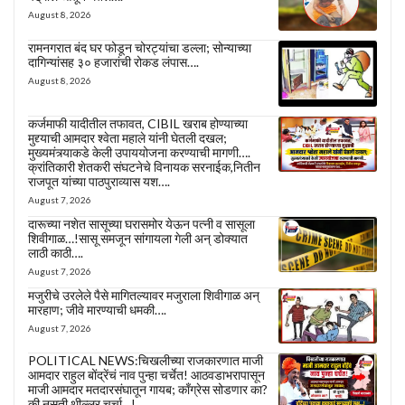
August 8, 2026
रामनगरात बंद घर फोडून चोरट्यांचा डल्ला; सोन्याच्या
दागिन्यांसह ३० हजारांची रोकड लंपास….
August 8, 2026
कर्जमाफी यादीतील तफावत, CIBIL खराब होण्याच्या
मुद्द्याची आमदार श्वेता महाले यांनी घेतली दखल;
मुख्यमंत्र्याकडे केली उपाययोजना करण्याची मागणी….
क्रांतिकारी शेतकरी संघटनेचे विनायक सरनाईक,नितीन
राजपूत यांच्या पाठपुराव्यास यश….
August 7, 2026
दारूच्या नशेत सासूच्या घरासमोर येऊन पत्नी व सासूला
शिवीगाळ…!सासू समजून सांगायला गेली अन् डोक्यात
लाठी काठी….
August 7, 2026
मजुरीचे उरलेले पैसे मागितल्यावर मजुराला शिवीगाळ अन्
मारहाण; जीवे मारण्याची धमकी….
August 7, 2026
POLITICAL NEWS:चिखलीच्या राजकारणात माजी
आमदार राहुल बोंद्रेंचं नाव पुन्हा चर्चेत! आठवडाभरापासून
माजी आमदार मतदारसंघातून गायब; काँग्रेस सोडणार का?
की नुसती थील्लर चर्चा…!