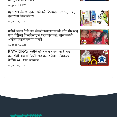
August 7, 2026
मेहकरात किराणा दुकान फोडले; टिनपत्रा उचकटून ५३
हजारांचा ऐवज लंपास….
August 7, 2026
मायेनं एकाच वेळी चार लेकरं जन्माला घातली; तीन पोरं अन्
एका पोरीच्या किलबिलाटानं घर गजबजलं! चारवनमध्ये
अनोख्या बाळंतपणाची चर्चा!
August 7, 2026
BREAKING: जप्तीचे वॉरंट न बजावण्यासाठी १५
हजारांची लाच मागितली; १० हजार घेताना मेहकरचा
बेलीफ ACBच्या जाळ्यात….
August 6, 2026