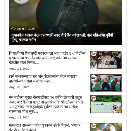
August 8, 2026
दुचाकीला धडक देऊन पळणारी कार विहिरीत कोसळली; दोन महिलांचा दुर्दैवी
मृत्यू, चालक गंभीर….
चिखलीच्या शिवसृष्टी प्रकल्पाला आता गती! ६५ कोटींच्या
प्रकल्पाचा १५ दिवसांत डीपीआर; पर्यटनमंत्र्यांच्या
बैठकीत मोठा निर्णय….
August 8, 2026
हॉर्न वाजवल्याचा राग अन् शेतकऱ्यांना बेदम मारहाण;
हातणीजवळ सहा जणांचा राडा….
August 8, 2026
मन नदीच्या पुरात बैलगाडीसह २७ वर्षीय शेतकरी वाहून
गेला; चार बैलांचा मृत्यू! वाळूमाफियांनी खोदलेल्या २० ते
२५ फुटांच्या खड्ड्यांमुळे दुर्घटना घडल्याचा आरोप;
तरुणाचा शोध सुरू….
August 8, 2026
मेहकरात दारूच्या नशेत युवकाचं डोकं फिरलं; अंगावर
पेट्रोल ओतून घेतलं….