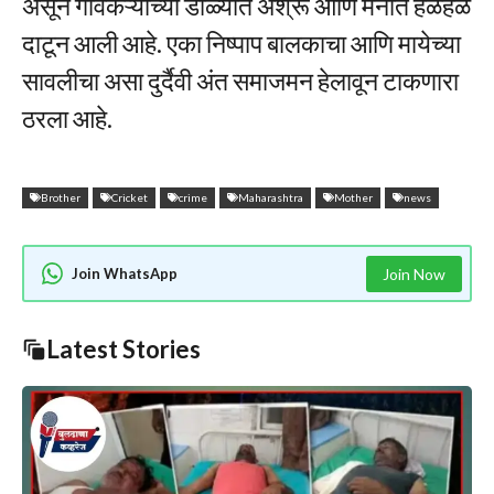
असून गावकऱ्यांच्या डोळ्यांत अश्रू आणि मनात हळहळ
दाटून आली आहे. एका निष्पाप बालकाचा आणि मायेच्या
सावलीचा असा दुर्दैवी अंत समाजमन हेलावून टाकणारा
ठरला आहे.
Brother
Cricket
crime
Maharashtra
Mother
news
Join WhatsApp
Join Now
Latest Stories