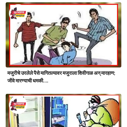
मजुरीचे उरलेले पैसे मागितल्यावर मजुराला शिवीगाळ अन् मारहाण;
जीवे मारण्याची धमकी….