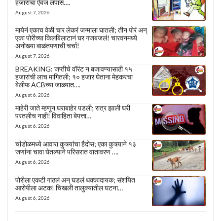
हजारांचा ऐवज लंपास….
August 7, 2026
मायेनं एकाच वेळी चार लेकरं जन्माला घातली; तीन पोरं अन्
एका पोरीच्या किलबिलाटानं घर गजबजलं! चारवनमध्ये
अनोख्या बाळंतपणाची चर्चा!
August 7, 2026
BREAKING: जप्तीचे वॉरंट न बजावण्यासाठी १५
हजारांची लाच मागितली; १० हजार घेताना मेहकरचा
बेलीफ ACBच्या जाळ्यात….
August 6, 2026
माहेरी जाते म्हणून घराबाहेर पडली; रात्र झाली घरी
परतलीच नाही! विवाहिता बेपत्ता…
August 6, 2026
चांडोळमध्ये आवारा कुत्र्यांचा हैदोस; एका कुत्र्याने १३
जणांना चावा घेतल्याने परिसरात वातावरण ….
August 6, 2026
पोरीला एकटी गाठलं अन् घडलं धक्कादायक; संशयित
आरोपीला अटक! चिखली तालुक्यातील घटना…
August 6, 2026