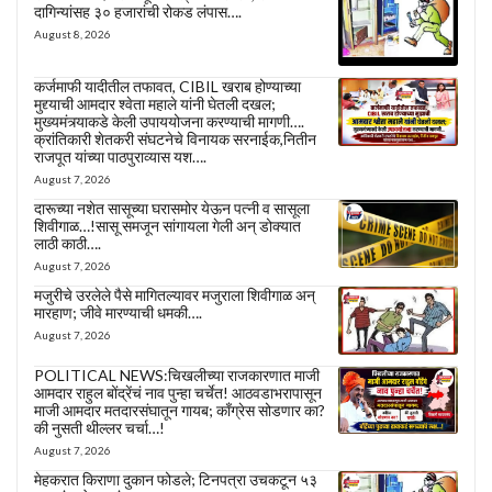
दागिन्यांसह ३० हजारांची रोकड लंपास….
August 8, 2026
कर्जमाफी यादीतील तफावत, CIBIL खराब होण्याच्या
मुद्द्याची आमदार श्वेता महाले यांनी घेतली दखल;
मुख्यमंत्र्याकडे केली उपाययोजना करण्याची मागणी….
क्रांतिकारी शेतकरी संघटनेचे विनायक सरनाईक,नितीन
राजपूत यांच्या पाठपुराव्यास यश….
August 7, 2026
दारूच्या नशेत सासूच्या घरासमोर येऊन पत्नी व सासूला
शिवीगाळ…!सासू समजून सांगायला गेली अन् डोक्यात
लाठी काठी….
August 7, 2026
मजुरीचे उरलेले पैसे मागितल्यावर मजुराला शिवीगाळ अन्
मारहाण; जीवे मारण्याची धमकी….
August 7, 2026
POLITICAL NEWS:चिखलीच्या राजकारणात माजी
आमदार राहुल बोंद्रेंचं नाव पुन्हा चर्चेत! आठवडाभरापासून
माजी आमदार मतदारसंघातून गायब; काँग्रेस सोडणार का?
की नुसती थील्लर चर्चा…!
August 7, 2026
मेहकरात किराणा दुकान फोडले; टिनपत्रा उचकटून ५३