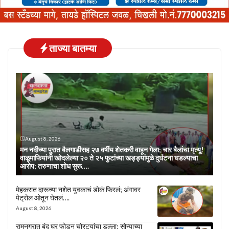
ताज्या बातम्या
August 8, 2026
मन नदीच्या पुरात बैलगाडीसह २७ वर्षीय शेतकरी वाहून गेला; चार बैलांचा मृत्यू!
वाळूमाफियांनी खोदलेल्या २० ते २५ फुटांच्या खड्ड्यांमुळे दुर्घटना घडल्याचा
आरोप; तरुणाचा शोध सुरू….
मेहकरात दारूच्या नशेत युवकाचं डोकं फिरलं; अंगावर
पेट्रोल ओतून घेतलं….
August 8, 2026
रामनगरात बंद घर फोडून चोरट्यांचा डल्ला; सोन्याच्या