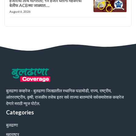
हजारांची लाच मागितली; १० हजार घेताना मेहकरचा
बेलीफ ACBच्या जाळ्यात….
August 6, 2026
बुलढाणा कव्हरेज - बुलढाणा जिल्ह्यातील स्थानिक घडामोडी, राज्य, राष्ट्रीय,
आंतरराष्ट्रीय, कृषी, राजकीय तसेच इतर सर्व ताज्या बातम्यांचे सर्वसमावेशक कव्हरेज
देणारे मराठी न्यूज पोर्टल.
Categories
बुलढाणा
महाराष्ट्र