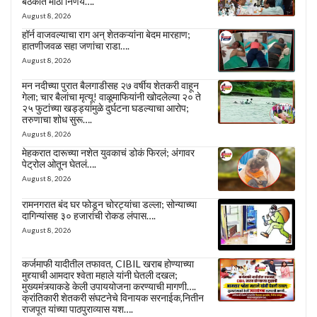
बैठकीत मोठा निर्णय….
August 8, 2026
हॉर्न वाजवल्याचा राग अन् शेतकऱ्यांना बेदम मारहाण;
हातणीजवळ सहा जणांचा राडा….
August 8, 2026
मन नदीच्या पुरात बैलगाडीसह २७ वर्षीय शेतकरी वाहून
गेला; चार बैलांचा मृत्यू! वाळूमाफियांनी खोदलेल्या २० ते
२५ फुटांच्या खड्ड्यांमुळे दुर्घटना घडल्याचा आरोप;
तरुणाचा शोध सुरू….
August 8, 2026
मेहकरात दारूच्या नशेत युवकाचं डोकं फिरलं; अंगावर
पेट्रोल ओतून घेतलं….
August 8, 2026
रामनगरात बंद घर फोडून चोरट्यांचा डल्ला; सोन्याच्या
दागिन्यांसह ३० हजारांची रोकड लंपास….
August 8, 2026
कर्जमाफी यादीतील तफावत, CIBIL खराब होण्याच्या
मुद्द्याची आमदार श्वेता महाले यांनी घेतली दखल;
मुख्यमंत्र्याकडे केली उपाययोजना करण्याची मागणी….
क्रांतिकारी शेतकरी संघटनेचे विनायक सरनाईक,नितीन
राजपूत यांच्या पाठपुराव्यास यश….