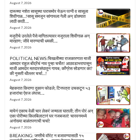
August 7, 2026
दारूच्या नशेत सासूच्या घरासमोर येऊन पत्नी व सासूला
शिवीगाळ…!सासू समजून सांगायला गेली अन् डोक्यात
लाठी काठी….
August 7, 2026
मजुरीचे उरलेले पैसे मागितल्यावर मजुराला शिवीगाळ अन्
मारहाण; जीवे मारण्याची धमकी….
August 7, 2026
POLITICAL NEWS:चिखलीच्या राजकारणात माजी
आमदार राहुल बोंद्रेंचं नाव पुन्हा चर्चेत! आठवडाभरापासून
माजी आमदार मतदारसंघातून गायब; काँग्रेस सोडणार का?
की नुसती थील्लर चर्चा…!
August 7, 2026
मेहकरात किराणा दुकान फोडले; टिनपत्रा उचकटून ५३
हजारांचा ऐवज लंपास….
August 7, 2026
मायेनं एकाच वेळी चार लेकरं जन्माला घातली; तीन पोरं अन्
एका पोरीच्या किलबिलाटानं घर गजबजलं! चारवनमध्ये
अनोख्या बाळंतपणाची चर्चा!
August 7, 2026
BREAKING: जप्तीचे वॉरंट न बजावण्यासाठी १५