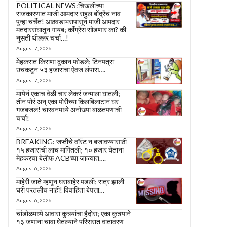
POLITICAL NEWS:चिखलीच्या
राजकारणात माजी आमदार राहुल बोंद्रेंचं नाव
पुन्हा चर्चेत! आठवडाभरापासून माजी आमदार
मतदारसंघातून गायब; काँग्रेस सोडणार का? की
नुसती थील्लर चर्चा…!
August 7, 2026
मेहकरात किराणा दुकान फोडले; टिनपत्रा
उचकटून ५३ हजारांचा ऐवज लंपास….
August 7, 2026
मायेनं एकाच वेळी चार लेकरं जन्माला घातली;
तीन पोरं अन् एका पोरीच्या किलबिलाटानं घर
गजबजलं! चारवनमध्ये अनोख्या बाळंतपणाची
चर्चा!
August 7, 2026
BREAKING: जप्तीचे वॉरंट न बजावण्यासाठी
१५ हजारांची लाच मागितली; १० हजार घेताना
मेहकरचा बेलीफ ACBच्या जाळ्यात….
August 6, 2026
माहेरी जाते म्हणून घराबाहेर पडली; रात्र झाली
घरी परतलीच नाही! विवाहिता बेपत्ता…
August 6, 2026
चांडोळमध्ये आवारा कुत्र्यांचा हैदोस; एका कुत्र्याने
१३ जणांना चावा घेतल्याने परिसरात वातावरण