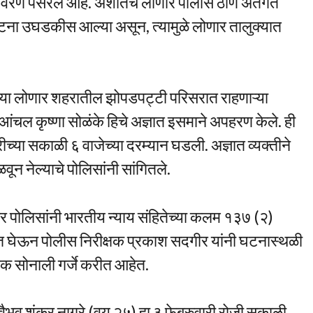
तावरण पसरले आहे. अशातच लोणार पोलीस ठाणे अंतर्गत
्या घटना उघडकीस आल्या असून, त्यामुळे लोणार तालुक्यात
ल्या लोणार शहरातील झोपडपट्टी परिसरात राहणाऱ्या
 आंचल कृष्णा सोळंके हिचे अज्ञात इसमाने अपहरण केले. ही
रीच्या सकाळी ६ वाजेच्या दरम्यान घडली. अज्ञात व्यक्तीने
न नेल्याचे पोलिसांनी सांगितले.
णार पोलिसांनी भारतीय न्याय संहितेच्या कलम १३७ (२)
क्षात घेऊन पोलीस निरीक्षक प्रकाश सदगीर यांनी घटनास्थळी
षक सोनाली गर्जे करीत आहेत.
 वैभव शंकर नागरे (वय २५) हा ३ फेब्रुवारी रोजी सकाळी