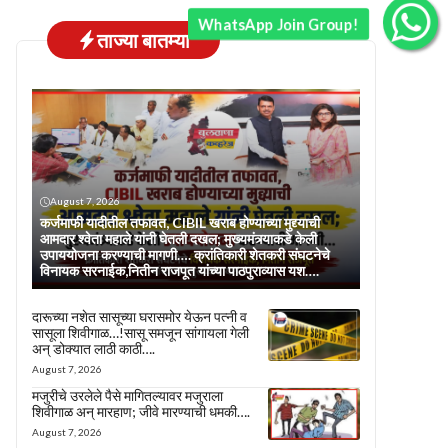
WhatsApp Join Group!
ताज्या बातम्या
August 7, 2026
कर्जमाफी यादीतील तफावत, CIBIL खराब होण्याच्या मुद्द्याची
आमदार श्वेता महाले यांनी घेतली दखल; मुख्यमंत्र्याकडे केली
उपाययोजना करण्याची मागणी…. क्रांतिकारी शेतकरी संघटनेचे
विनायक सरनाईक,नितीन राजपूत यांच्या पाठपुराव्यास यश….
दारूच्या नशेत सासूच्या घरासमोर येऊन पत्नी व
सासूला शिवीगाळ…!सासू समजून सांगायला गेली
अन् डोक्यात लाठी काठी….
August 7, 2026
मजुरीचे उरलेले पैसे मागितल्यावर मजुराला
शिवीगाळ अन् मारहाण; जीवे मारण्याची धमकी….
August 7, 2026