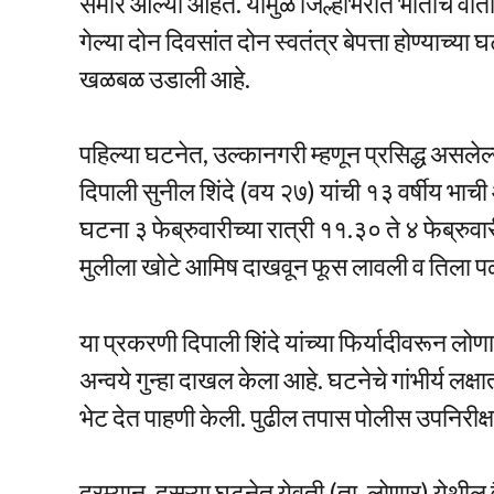
समोर आल्या आहेत. यामुळे जिल्हाभरात भीतीचे वा
गेल्या दोन दिवसांत दोन स्वतंत्र बेपत्ता होण्याच
खळबळ उडाली आहे.
पहिल्या घटनेत, उल्कानगरी म्हणून प्रसिद्ध असले
दिपाली सुनील शिंदे (वय २७) यांची १३ वर्षीय भाची
घटना ३ फेब्रुवारीच्या रात्री ११.३० ते ४ फेब्रुवा
मुलीला खोटे आमिष दाखवून फूस लावली व तिला पळवू
या प्रकरणी दिपाली शिंदे यांच्या फिर्यादीवरून लो
अन्वये गुन्हा दाखल केला आहे. घटनेचे गांभीर्य ल
भेट देत पाहणी केली. पुढील तपास पोलीस उपनिरीक्
दरम्यान, दुसऱ्या घटनेत येवती (ता. लोणार) येथील