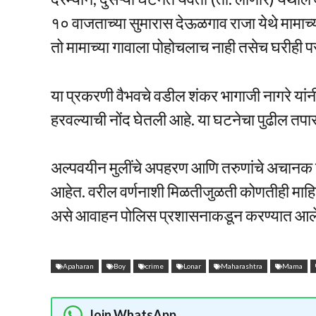
१० वाजताच्या सुमारास देऊळगाव राजा येथे मामाच्य
तो मामाच्या गावाला पोहोचलाच नाही तसेच घरीही पर
या प्रकरणी वैभवचे वडील शंकर भागाजी नागरे यांन
हरवल्याची नोंद घेतली आहे. या घटनेचा पुढील 
अल्पवयीन मुलींचे अपहरण आणि तरुणांचे अचानक बेपत
आहेत. वरील वर्णनाशी मिळतीजुळती कोणतीही माहित
असे आवाहन पोलिस प्रशासनाकडून करण्यात आले
Apaharan
Boy
crime
Lonar
Maharashtra
Mama
Join WhatsApp