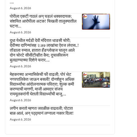
….
August 6, 2026
पोरीला एकटी गाठलं अन् घडलं धक्कादायक;
संशयित आरोपीला अटक! चिखली तालुक्यातील
घटना…
August 6, 2026
दुधा येथील मर्दडी देवी मंदिरात धाडसी चोरी;
देवीच्या दागिन्यांसह २.७७ लाखांचा ऐवज लंपास..!
तोंडाला रुमाल, हातात हँडग्लोव्हज घालून आले
दोन चोरटे सीसीटीव्हीत कैद; दुचाकीवरून
बुलढाण्याच्या दिशेने फरार….
August 6, 2026
मेहकरच्या अभ्यासिकेची फी वाढली; पोरं थेट
नगरपालिकेत जाऊन बसली! दोनशेहून अधिक
विद्यार्थ्यांचा आंदोलनात्मक पवित्रा; शुल्क कमी
करण्याची मागणी, माजी आमदार संजय
रायमूलकरांनी घेतली विद्यार्थ्यांची बाजू….
August 6, 2026
लगीन करतो म्हणत जवळीक वाढवली; पोटात
बाळ आलं, अन् पठ्ठ्यानं लग्नाला नकार दिला!
August 6, 2026