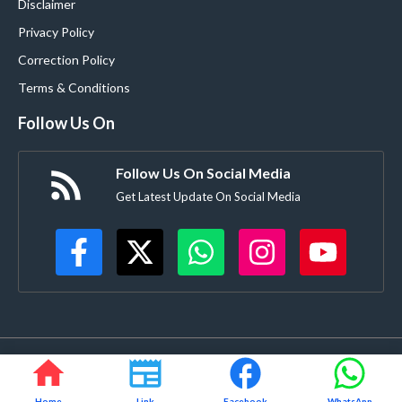
Disclaimer
Privacy Policy
Correction Policy
Terms & Conditions
Follow Us On
Follow Us On Social Media
Get Latest Update On Social Media
©
Buldanacoverage.com
• All rights reserved • Created by-
Rajdhanve.in
Mo. 8378908271
Home
Link
Facebook
WhatsApp