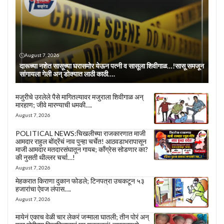
August 7, 2026
दारूच्या नशेत सासूच्या घरासमोर येऊन पत्नी व सासूला शिवीगाळ…!सासू समजून
सांगायला गेली अन् डोक्यात लाठी काठी….
मजुरीचे उरलेले पैसे मागितल्यावर मजुराला शिवीगाळ अन्
मारहाण; जीवे मारण्याची धमकी….
August 7, 2026
POLITICAL NEWS:चिखलीच्या राजकारणात माजी
आमदार राहुल बोंद्रेंचं नाव पुन्हा चर्चेत! आठवडाभरापासून
माजी आमदार मतदारसंघातून गायब; काँग्रेस सोडणार का?
की नुसती थील्लर चर्चा…!
August 7, 2026
मेहकरात किराणा दुकान फोडले; टिनपत्रा उचकटून ५३
हजारांचा ऐवज लंपास….
August 7, 2026
मायेनं एकाच वेळी चार लेकरं जन्माला घातली; तीन पोरं अन्