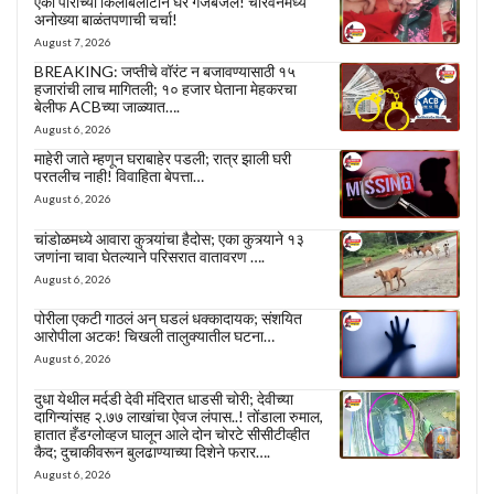
एका पोरीच्या किलबिलाटानं घर गजबजलं! चारवनमध्ये
अनोख्या बाळंतपणाची चर्चा!
August 7, 2026
BREAKING: जप्तीचे वॉरंट न बजावण्यासाठी १५
हजारांची लाच मागितली; १० हजार घेताना मेहकरचा
बेलीफ ACBच्या जाळ्यात….
August 6, 2026
माहेरी जाते म्हणून घराबाहेर पडली; रात्र झाली घरी
परतलीच नाही! विवाहिता बेपत्ता…
August 6, 2026
चांडोळमध्ये आवारा कुत्र्यांचा हैदोस; एका कुत्र्याने १३
जणांना चावा घेतल्याने परिसरात वातावरण ….
August 6, 2026
पोरीला एकटी गाठलं अन् घडलं धक्कादायक; संशयित
आरोपीला अटक! चिखली तालुक्यातील घटना…
August 6, 2026
दुधा येथील मर्दडी देवी मंदिरात धाडसी चोरी; देवीच्या
दागिन्यांसह २.७७ लाखांचा ऐवज लंपास..! तोंडाला रुमाल,
हातात हँडग्लोव्हज घालून आले दोन चोरटे सीसीटीव्हीत
कैद; दुचाकीवरून बुलढाण्याच्या दिशेने फरार….
August 6, 2026