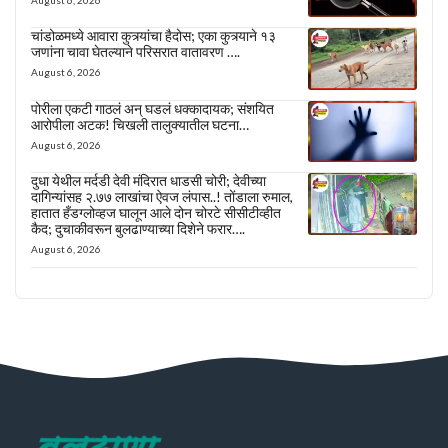
चांडोळमध्ये आवारा कुत्र्यांचा हैदोस; एका कुत्र्याने १३
जणांना चावा घेतल्याने परिसरात वातावरण ….
August 6, 2026
पोरीला एकटी गाठलं अन् घडलं धक्कादायक; संशयित
आरोपीला अटक! चिखली तालुक्यातील घटना…
August 6, 2026
दुधा येथील मर्दडी देवी मंदिरात धाडसी चोरी; देवीच्या
दागिन्यांसह २.७७ लाखांचा ऐवज लंपास..! तोंडाला रुमाल,
हातात हँडग्लोव्हज घालून आले दोन चोरटे सीसीटीव्हीत
कैद; दुचाकीवरून बुलढाण्याच्या दिशेने फरार….
August 6, 2026