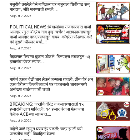
मजुरीचे उरलेले पैसे मागितल्यावर मजुराला शिवीगाळ अन्
मारहाण; जीवे मारण्याची धमकी….
August 7, 2026
POLITICAL NEWS:चिखलीच्या राजकारणात माजी
आमदार राहुल बोंद्रेंचं नाव पुन्हा चर्चेत! आठवडाभरापासून
माजी आमदार मतदारसंघातून गायब; काँग्रेस सोडणार का?
की नुसती थील्लर चर्चा…!
August 7, 2026
मेहकरात किराणा दुकान फोडले; टिनपत्रा उचकटून ५३
हजारांचा ऐवज लंपास….
August 7, 2026
मायेनं एकाच वेळी चार लेकरं जन्माला घातली; तीन पोरं अन्
एका पोरीच्या किलबिलाटानं घर गजबजलं! चारवनमध्ये
अनोख्या बाळंतपणाची चर्चा!
August 7, 2026
BREAKING: जप्तीचे वॉरंट न बजावण्यासाठी १५
हजारांची लाच मागितली; १० हजार घेताना मेहकरचा
बेलीफ ACBच्या जाळ्यात….
August 6, 2026
माहेरी जाते म्हणून घराबाहेर पडली; रात्र झाली घरी
परतलीच नाही! विवाहिता बेपत्ता…
August 6, 2026