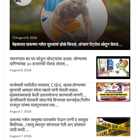
August 8, 2026
मेहकरात दारूच्या नशेत युवकाचं डोकं फिरलं; अंगावर पेट्रोल ओतून घेतलं….
रामनगरात बंद घर फोडून चोरट्यांचा डल्ला; सोन्याच्या
दागिन्यांसह ३० हजारांची रोकड लंपास….
August 8, 2026
कर्जमाफी यादीतील तफावत, CIBIL खराब होण्याच्या
मुद्द्याची आमदार श्वेता महाले यांनी घेतली दखल;
मुख्यमंत्र्याकडे केली उपाययोजना करण्याची मागणी….
क्रांतिकारी शेतकरी संघटनेचे विनायक सरनाईक,नितीन
राजपूत यांच्या पाठपुराव्यास यश….
August 7, 2026
दारूच्या नशेत सासूच्या घरासमोर येऊन पत्नी व सासूला
शिवीगाळ…!सासू समजून सांगायला गेली अन् डोक्यात
लाठी काठी….
August 7, 2026