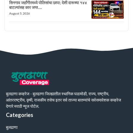
सिनगाव जहाँगीरमध्ये पोलिसांचा छापा; देशी दारूच्या १४४
बाटल्यांसह कार जप्त….
August 5, 2026
बुलढाणा कव्हरेज - बुलढाणा जिल्ह्यातील स्थानिक घडामोडी, राज्य, राष्ट्रीय,
आंतरराष्ट्रीय, कृषी, राजकीय तसेच इतर सर्व ताज्या बातम्यांचे सर्वसमावेशक कव्हरेज
देणारे मराठी न्यूज पोर्टल.
Categories
बुलढाणा