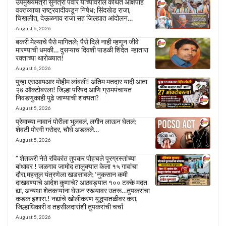
उपमुख्यमंत्री सुनेत्रा पवार यांच्यावरील कथित आक्षेपार्ह
वक्तव्याचा राष्ट्रवादीकडून निषेध; सिंदखेड राजा,
चिखलीत, देऊळगाव राजा सह जिल्ह्यात आंदोलन…
August 6, 2026
बकरी मेल्याचे पैसे मागितले; पैसे दिले नाही म्हणून जीवे
मारण्याची धमकी… दुसऱ्याच दिवशी पाडळी शिंदेत म्हातारा
रक्ताच्या थारोळ्यात!
August 6, 2026
पुन्हा एसआयआर मोहीम लांबली! अंतिम मतदार यादी आता
२७ ऑक्टोबरला! जिल्हा परिषद आणि ग्रामपंचायत
निवडणुकाही पुढे जाण्याची शक्यता?
August 5, 2026
प्रेमाच्या नावानं पोरीला भुलवलं, लगीन लाऊन घेतलं;
शेवटी पोरगी गरोदर, चौघे अडकले…
August 5, 2026
” शेतकरी नेते रविकांत तुपकर पोहचले पूरग्रस्तांच्या
बांधावर ! जळगाव जामोद तालुक्यात केला १५ गावांचा
दौरा,महसूल यंत्रणेला खडसावले; ‘नुकसान कमी
दाखवण्याचे आदेश कुणाचे? आठवड्यात १०० टक्के मदत
द्या, अन्यथा शेतकऱ्यांना घेऊन रस्त्यावर उतरू…तुपकरांचा
कडक इशारा.! नद्यांचे खोलीकरण युद्धपातळीवर करा,
जिल्हाधिकारी व तहसीलदारांशी तुपकरांची चर्चा
August 5, 2026