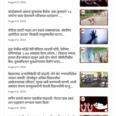
August 6, 2026
चांडोळमध्ये आवारा कुत्र्यांचा हैदोस; एका कुत्र्याने १३
जणांना चावा घेतल्याने परिसरात वातावरण ….
August 6, 2026
पोरीला एकटी गाठलं अन् घडलं धक्कादायक; संशयित
आरोपीला अटक! चिखली तालुक्यातील घटना…
August 6, 2026
दुधा येथील मर्दडी देवी मंदिरात धाडसी चोरी; देवीच्या
दागिन्यांसह २.७७ लाखांचा ऐवज लंपास..! तोंडाला रुमाल,
हातात हँडग्लोव्हज घालून आले दोन चोरटे सीसीटीव्हीत
कैद; दुचाकीवरून बुलढाण्याच्या दिशेने फरार….
August 6, 2026
मेहकरच्या अभ्यासिकेची फी वाढली; पोरं थेट नगरपालिकेत
जाऊन बसली! दोनशेहून अधिक विद्यार्थ्यांचा
आंदोलनात्मक पवित्रा; शुल्क कमी करण्याची मागणी, माजी
आमदार संजय रायमूलकरांनी घेतली विद्यार्थ्यांची बाजू….
August 6, 2026
लगीन करतो म्हणत जवळीक वाढवली; पोटात बाळ आलं,
अन् पठ्ठ्यानं लग्नाला नकार दिला!
August 6, 2026